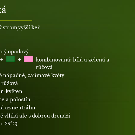
ká
ý strom,vyšší keř
natý opadavý
+
+
kombinovaná: bílá a zelená a
růžová
 nápadné, zajímavé květy
růžová
n-květen
ce a polostín
lá až neutrální
ě vlhká ale s dobrou drenáží
o -29°C)