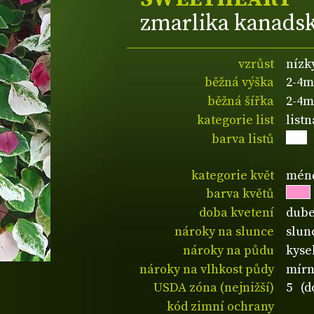
zmarlika kanads
vzrůst
nízk
běžná výška
2-4m
běžná šířka
2-4m
kategorie list
list
barva listů
kategorie květ
méně
barva květů
doba kvetení
dube
nároky na slunce
slun
nároky na půdu
kyse
nároky na vlhkost půdy
mírn
USDA zóna (nejnižší)
5 (d
kód zimní ochrany