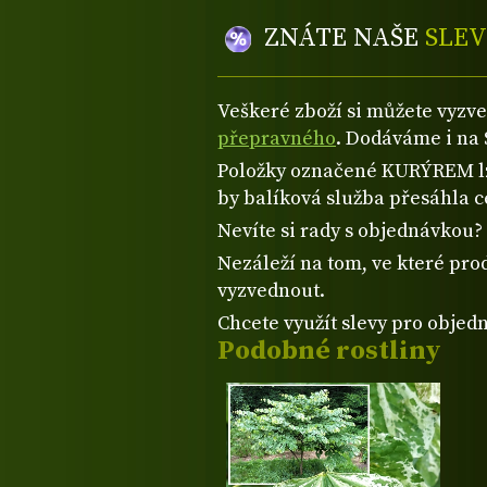
ZNÁTE NAŠE
SLEV
Veškeré zboží si můžete vyzv
přepravného
. Dodáváme i na 
Položky označené KURÝREM lze
by balíková služba přesáhla 
Nevíte si rady s objednávkou
Nezáleží na tom, ve které prod
vyzvednout.
Chcete využít slevy pro objed
Podobné rostliny