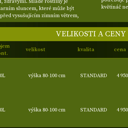
, zdravými. Mladé rostliny je
květináč n
jarním sluncem, které může být
é před vysušujícím zimním větrem,
VELIKOSTI A CENY
bjem
velikost
kvalita
cena
nt.
0L
výška 80-100 cm
STANDARD
4 95
0L
výška 80-100 cm
STANDARD
4 95