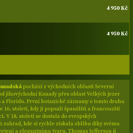
4 950 Kč
4 950 Kč
kanadská
pochází z východních oblastí Severní
od jihovýchodní Kanady přes oblast Velkých jezer
s a Floridu. První botanické záznamy o tomto druhu
 16. století, kdy ji popsali španělští a francouzští
i. V 18. století se dostala do evropských
 zahrad, kde si rychle získala oblibu díky svému
etení a elegantnímu tvaru. Thomas Jefferson ji