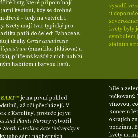
čité listy, které připomínají
vysadil ve
 jarní kvetení, kdy se drobné
ji doporučo
m dřevě – tedy na větvích i
severoamer
y. Květy mají tvar typický pro
květy byly 
arlika patří do čeledi Fabaceae.
symbolem j
stují druhy
Cercis canadensis
státním st
siliquastrum
(zmarlika Jidášova) a
ká), přičemž každý z nich nabízí
zným habitem i barvou listů.
bílé a zele
tečkovaný. 
HEART™
je na první pohled
vínovou, co
odstínů, až oči přecházejí. V
Koncem lét
 z Karolíny‘, protože jej ve
okrajích zn
es And Plants Nursery
vytvořil
podzimu. Br
z
North Carolina Sate University
v
květy na m
ky jeho sérii nádherných