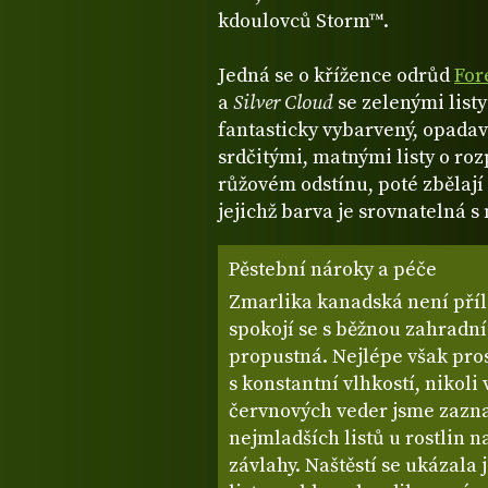
kdoulovců Storm™.
Jedná se o křížence odrůd
For
a
Silver Cloud
se zelenými list
fantasticky vybarvený, opadavý
srdčitými, matnými listy o roz
růžovém odstínu, poté zbělají 
jejichž barva je srovnatelná 
Pěstební nároky a péče
Zmarlika kanadská není příli
spokojí se s běžnou zahradn
propustná. Nejlépe však pros
s konstantní vlhkostí, nikol
červnových veder jsme zazn
nejmladších listů u rostlin 
závlahy. Naštěstí se ukázala