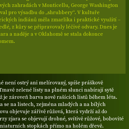
 svých zahradách v Monticellu, George Washington
val pro výsadbu do „shrubbery“. V kultuře
ických indiánů měla zmarlika i praktické využití –
jedlé, z kůry se připravovaly léčivé odvary. Dnes je
ara a naděje a v Oklahomě se stala dokonce
romem.
né není ostrý ani melírovaný, spíše práškově
Tmavě zelené listy na plném slunci nabírají sytě
ž je zároveň barva nově rašících listů během léta.
a se na listech, zejména mladých a na bílých
ovu objevuje zářivě růžová, která vydrží až do
zy zjara se objevují drobné, svítivě růžové, bobovité
iniaturních stopkách přímo na holém dřevě.