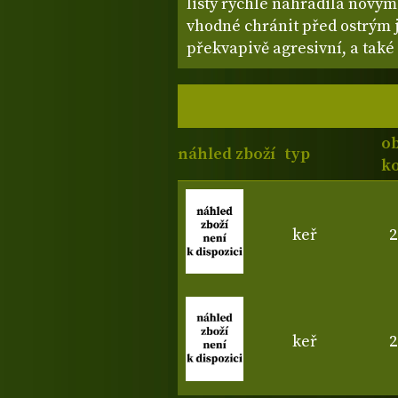
listy rychle nahradila novými
vhodné chránit před ostrým 
překvapivě agresivní, a tak
o
náhled zboží
typ
ko
keř
2
keř
2