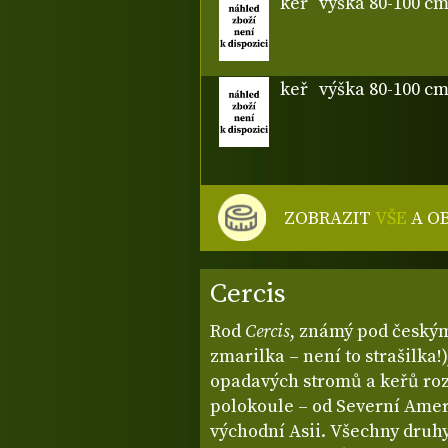
keř
výška 80-100 c
keř
výška 80-100 c
ZOBRAZIT
VŠE
A O
Cercis
Rod
Cercis
, známý pod česk
zmarilka – není to strašilka!
opadavých stromů a keřů ro
polokoule – od Severní Ameri
východní Asii. Všechny druhy