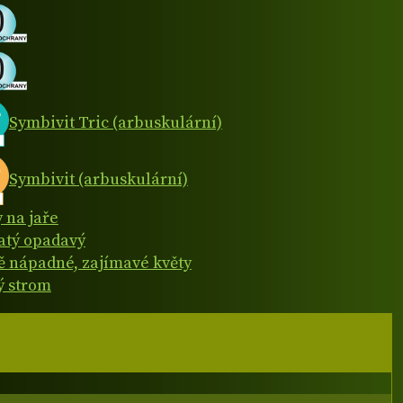
Symbivit Tric (arbuskulární)
Symbivit (arbuskulární)
y na jaře
natý opadavý
 nápadné, zajímavé květy
ý strom