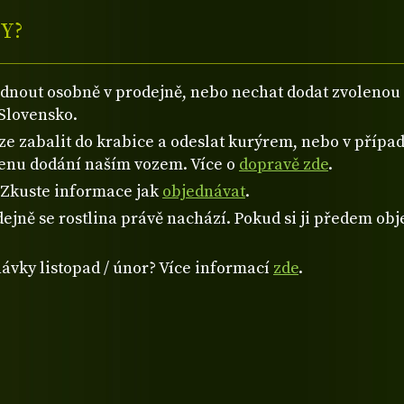
Y?
ednout osobně v prodejně, nebo nechat dodat zvolen
Slovensko.
 zabalit do krabice a odeslat kurýrem, nebo v případě
cenu dodání naším vozem. Více o
dopravě zde
.
? Zkuste informace jak
objednávat
.
ejně se rostlina právě nachází. Pokud si ji předem obje
návky listopad / únor? Více informací
zde
.