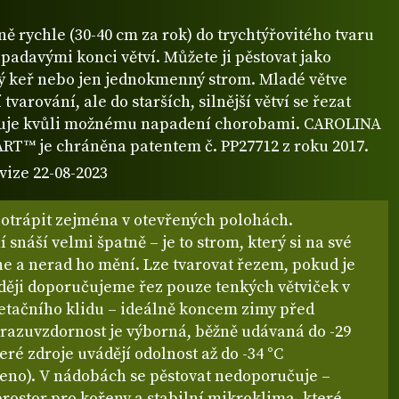
ně rychle (30-40 cm za rok) do trychtýřovitého tvaru
padavými konci větví. Můžete ji pěstovat jako
 keř nebo jen jednokmenný strom. Mladé větve
tvarování, ale do starších, silnější větví se řezat
uje kvůli možnému napadení chorobami. CAROLINA
™ je chráněna patentem č. PP27712 z roku 2017.
vize 22-08-2023
potrápit zejména v otevřených polohách.
 snáší velmi špatně – je to strom, který si na své
e a nerad ho mění. Lze tvarovat řezem, pokud je
ději doporučujeme řez pouze tenkých větviček v
etačního klidu – ideálně koncem zimy před
razuvzdornost je výborná, běžně udávaná do -29
teré zdroje uvádějí odolnost až do -34 °C
eno). V nádobách se pěstovat nedoporučuje –
rostor pro kořeny a stabilní mikroklima, které