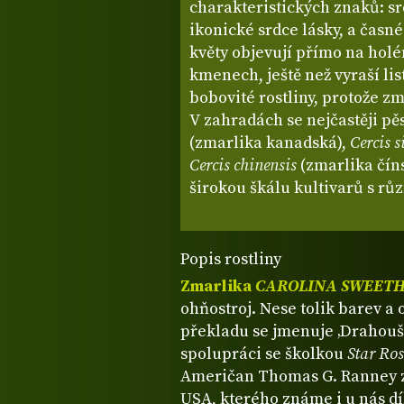
charakteristických znaků: srd
ikonické srdce lásky, a časné
květy objevují přímo na holé
kmenech, ještě než vyraší list
bobovité rostliny, protože zm
V zahradách se nejčastěji pě
(zmarlika kanadská),
Cercis 
Cercis chinensis
(zmarlika číns
širokou škálu kultivarů s rů
Popis rostliny
Zmarlika
CAROLINA SWEET
ohňostroj. Nese tolik barev a 
překladu se jmenuje ‚Drahoušek
spolupráci se školkou
Star Ros
Američan Thomas G. Ranney 
USA, kterého známe i u nás dí