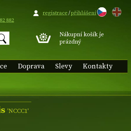
EN
registrace
/
přihlášení
82 882
Nákupní košík je
prázdný
ace
Doprava
Slevy
Kontakty
is
'NCCC1'