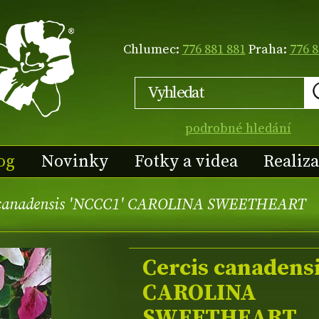
Chlumec:
776 881 881
Praha:
776 8
podrobné hledání
og
Novinky
Fotky a videa
Realiz
 canadensis 'NCCC1' CAROLINA SWEETHEART
Cercis canadens
CAROLINA
SWEETHEART