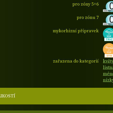
pro zóny 5+6
pro zónu 7
mykorhizní přípravek
zařazena do kategorií
květ
list
méně
nízk
LIKOSTÍ