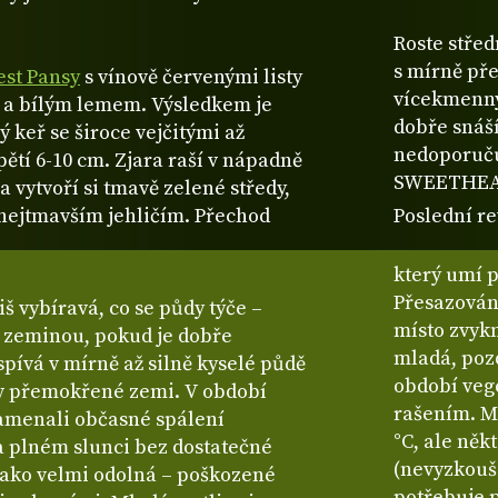
Roste střed
s mírně pře
est Pansy
s vínově červenými listy
vícekmenný
y a bílým lemem. Výsledkem je
dobře snáší 
 keř se široce vejčitými až
nedoporuč
pětí 6-10 cm. Zjara raší v nápadně
SWEETHEART
a vytvoří si tmavě zelené středy,
s nejtmavším jehličím. Přechod
Poslední re
který umí 
Přesazování
š vybíravá, co se půdy týče –
místo zvykn
í zeminou, pokud je dobře
mladá, poz
pívá v mírně až silně kyselé půdě
období veg
i v přemokřené zemi. V období
rašením. M
amenali občasné spálení
°C, ale něk
na plném slunci bez dostatečné
(nevyzkouš
 jako velmi odolná – poškozené
potřebuje p