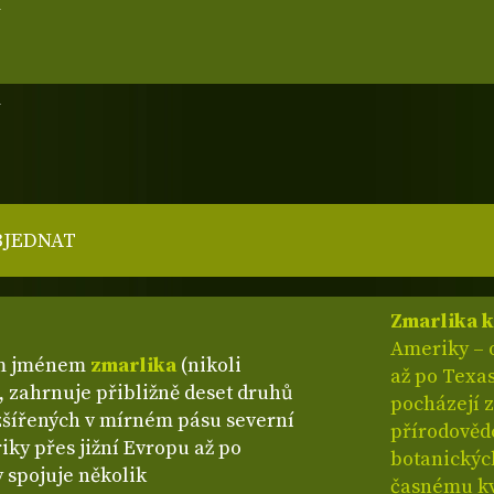
m
m
BJEDNAT
Zmarlika 
Ameriky – 
ým jménem
zmarlika
(nikoli
až po Texa
), zahrnuje přibližně deset druhů
pocházejí ze
zšířených v mírném pásu severní
přírodovědc
ky přes jižní Evropu až po
botanických
 spojuje několik
časnému kv