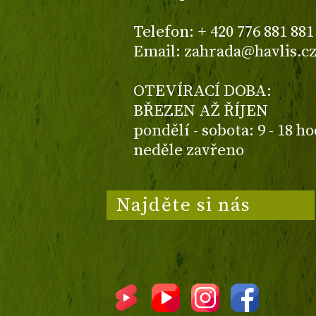
Telefon: + 420 776 881 881
Email: zahrada@havlis.c
OTEVÍRACÍ DOBA:
BŘEZEN AŽ ŘÍJEN
pondělí - sobota: 9 - 18 h
neděle zavřeno
Najděte si nás