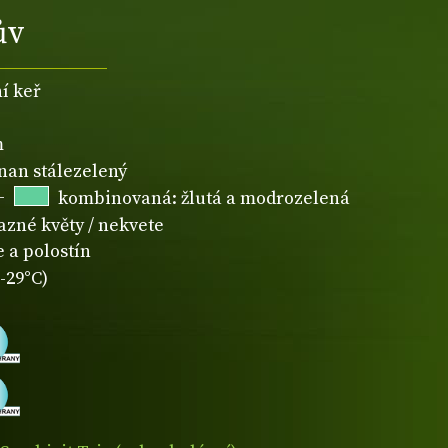
ův
í keř
m
čnan stálezelený
+
kombinovaná: žlutá a modrozelená
azné květy / nekvete
 a polostín
-29°C)