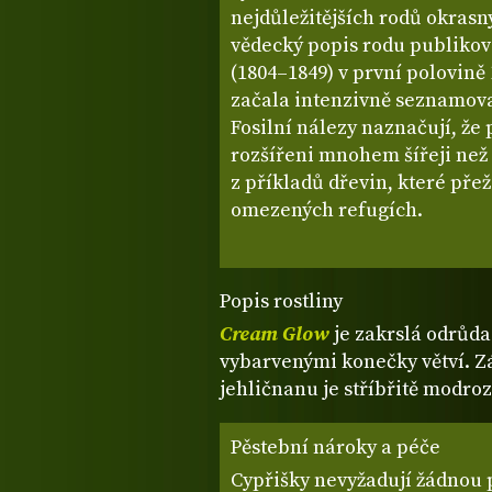
nejdůležitějších rodů okrasn
vědecký popis rodu publikov
(1804–1849) v první polovině 
začala intenzivně seznamova
Fosilní nálezy naznačují, že
rozšířeni mnohem šířeji než 
z příkladů dřevin, které pře
omezených refugích.
Popis rostliny
Cream Glow
je zakrslá odrůd
vybarvenými konečky větví. Z
jehličnanu je stříbřitě modr
Pěstební nároky a péče
Cypřišky nevyžadují žádnou p