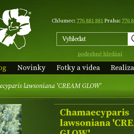
Chlumec:
776 881 881
Praha:
776 8
podrobné hledání
og
Novinky
Fotky a videa
Realiz
cyparis lawsoniana 'CREAM GLOW'
Chamaecyparis
lawsoniana 'CR
GLOW'