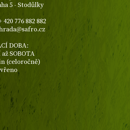
aha 5 - Stodůlky
+ 420 776 882 882
ahrada@safro.cz
CÍ DOBA:
 až SOBOTA
din (celoročně)
avřeno