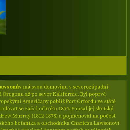
Lawsonův
má svou domovinu v severozápadní
 Oregonu až po sever Kalifornie. Byl poprvé
ropskými Američany poblíž Port Orfordu ve státě
odávat se začal od roku 1854. Popsal jej skotský
drew Murray (1812-1878) a pojmenoval na počest
tského botanika a obchodníka Charlesu Lawsonovi