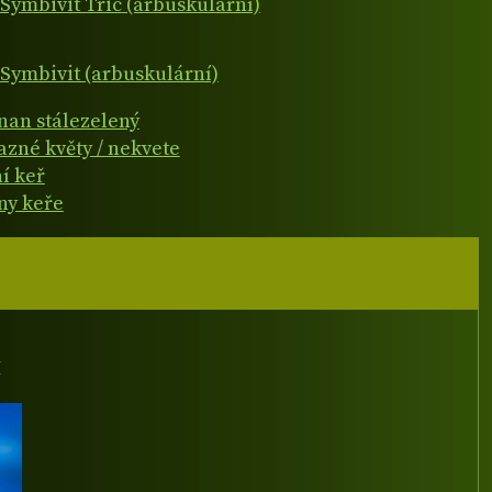
Symbivit Tric (arbuskulární)
Symbivit (arbuskulární)
čnan stálezelený
azné květy / nekvete
í keř
ny keře
I