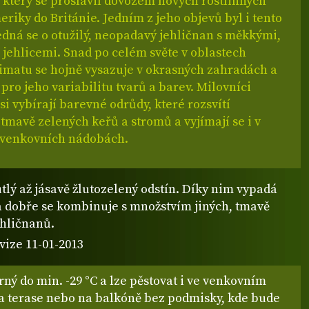
, který se proslavil dovozem nových rostlinných
riky do Británie. Jedním z jeho objevů byl i tento
edná se o otužilý, neopadavý jehličnan s měkkými,
 jehlicemi. Snad po celém světe v oblastech
imatu se hojně vysazuje v okrasných zahradách a
 pro jeho variabilitu tvarů a barev. Milovníci
si vybírají barevné odrůdy, které rozsvítí
mavě zelených keřů a stromů a vyjímají se i v
venkovních nádobách.
tlý až jásavě žlutozelený odstín. Díky nim vypadá
 a dobře se kombinuje s množstvím jiných, tmavě
ehličnanů.
vize 11-01-2013
ý do min. -29 °C a lze pěstovat i ve venkovním
na terase nebo na balkóně bez podmisky, kde bude