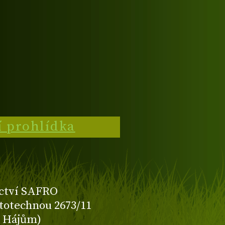
í prohlídka
ctví SAFRO
totechnou 2673/11
K Hájům)