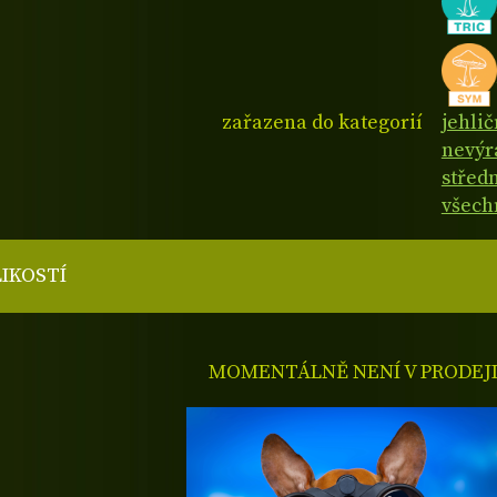
zařazena do kategorií
jehli
nevýr
středn
všech
LIKOSTÍ
MOMENTÁLNĚ NENÍ V PRODEJ