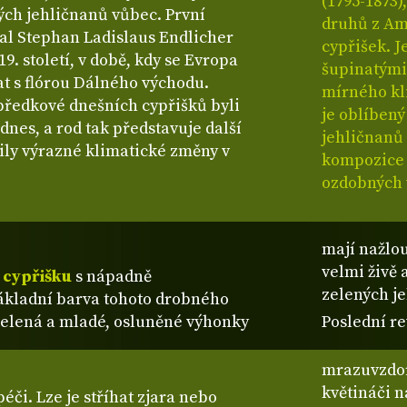
(1795-1873)
ých jehličnanů vůbec. První
druhů z Ame
al Stephan Ladislaus Endlicher
cypřišek. J
19. století, v době, kdy se Evropa
šupinatými
t s flórou Dálného východu.
mírného kl
 předkové dnešních cypřišků byli
je oblíbený
dnes, a rod tak představuje další
jehličnanů 
žily výrazné klimatické změny v
kompozice t
ozdobných 
mají nažlou
velmi živě
a
cypřišku
s nápadně
zelených j
ákladní barva tohoto drobného
ozelená a mladé, osluněné výhonky
Poslední re
mrazuvzdorn
květináči 
éči. Lze je stříhat zjara nebo