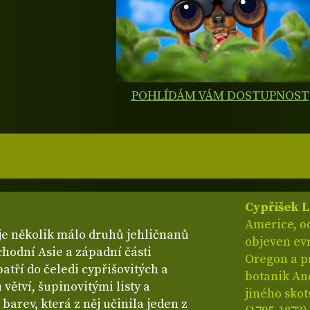
POHLÍDÁM VÁM DOSTUPNOST
Cypřišek 
Americe, od
e několik málo druhů jehličnanů
objeven ev
hodní Asie a západní části
Oregon a pr
atří do čeledi cypřišovitých a
botanik An
větví, šupinovitými listy a
jiného sko
 barev, která z něj učinila jeden z