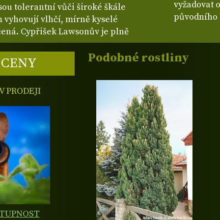
vyžadovat o
sou tolerantní vůči široké škále
původního 
m vyhovují vlhčí, mírně kyselé
ená. Cypřišek Lawsonův je plně
Podobné rostliny
 CENY
 PRODEJI
STUPNOST