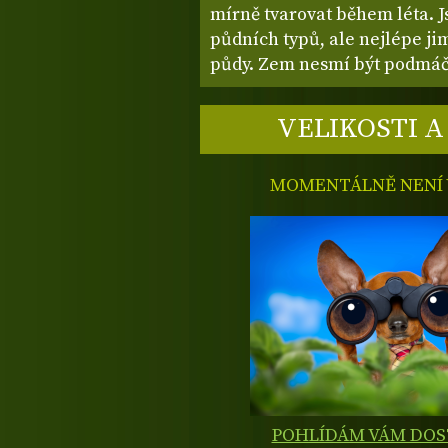
mírně tvarovat během léta. J
půdních typů, ale nejlépe ji
půdy. Zem nesmí být podmáč
VELIKOSTI A
MOMENTÁLNĚ NENÍ V
POHLÍDÁM VÁM DO