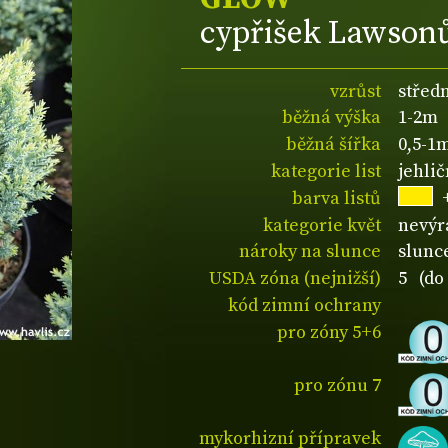
cypřišek Lawson
vzrůst
středn
běžná výška
1-2m
běžná šířka
0,5-1
kategorie list
jehli
barva listů
kategorie květ
nevýr
nároky na slunce
slunce
USDA zóna (nejnižší)
5 (do 
kód zimní ochrany
pro zóny 5+6
pro zónu 7
mykorhizní přípravek