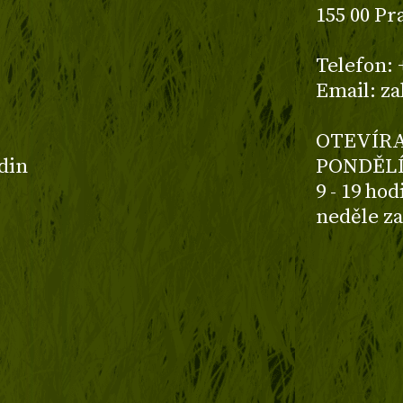
155 00 Pr
z
Telefon: 
Email: z
OTEVÍRA
odin
PONDĚLÍ
9 - 19 ho
neděle z