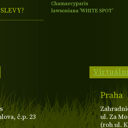
Chamaecyparis
E
SLEVY?
lawsoniana 'WHITE SPOT'
Virtuáln
Praha
s
Zahradni
ova, č.p. 23
ul. Za Mo
(roh ul. 