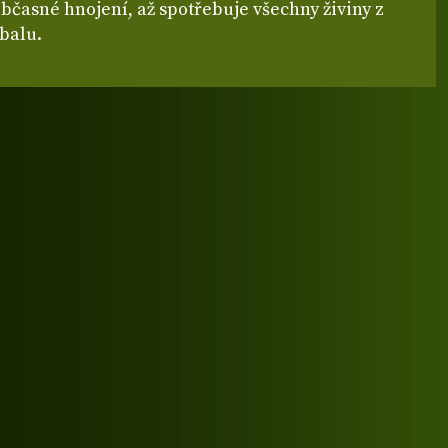
bčasné hnojení, až spotřebuje všechny živiny z
balu.