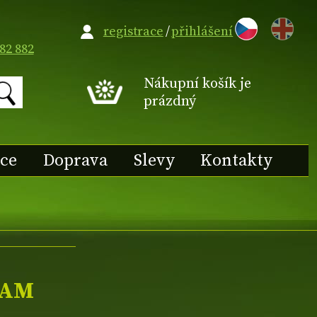
EN
registrace
/
přihlášení
82 882
Nákupní košík je
prázdný
ace
Doprava
Slevy
Kontakty
EAM