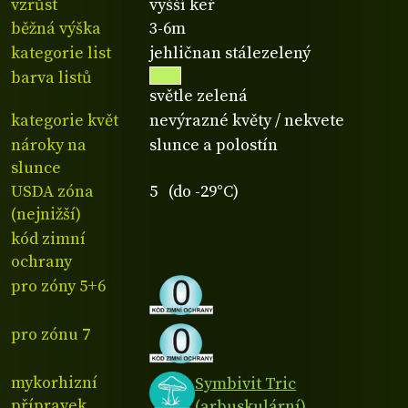
vzrůst
vyšší keř
běžná výška
3-6m
kategorie list
jehličnan stálezelený
barva listů
světle zelená
kategorie květ
nevýrazné květy / nekvete
nároky na
slunce a polostín
slunce
USDA zóna
5 (do -29°C)
(nejnižší)
kód zimní
ochrany
pro zóny 5+6
pro zónu 7
mykorhizní
Symbivit Tric
přípravek
(arbuskulární)