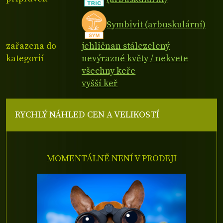
Symbivit (arbuskulární)
zařazena do
jehličnan stálezelený
kategorií
nevýrazné květy / nekvete
všechny keře
vyšší keř
RYCHLÝ NÁHLED CEN A VELIKOSTÍ
MOMENTÁLNĚ NENÍ V PRODEJI