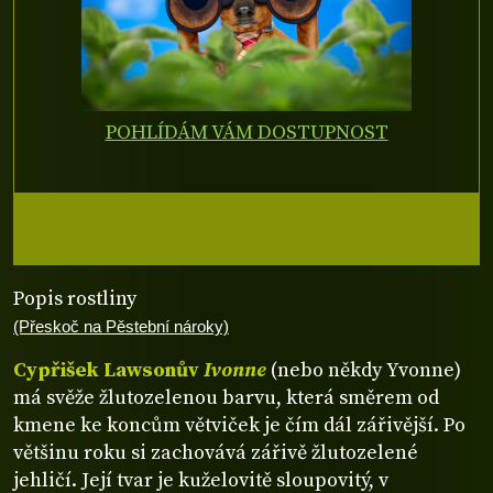
POHLÍDÁM VÁM DOSTUPNOST
Popis rostliny
(Přeskoč na Pěstební nároky)
Cypřišek Lawsonův
Ivonne
(nebo někdy Yvonne)
má svěže žlutozelenou barvu, která směrem od
kmene ke koncům větviček je čím dál zářivější. Po
většinu roku si zachovává zářivě žlutozelené
jehličí. Její tvar je kuželovitě sloupovitý, v