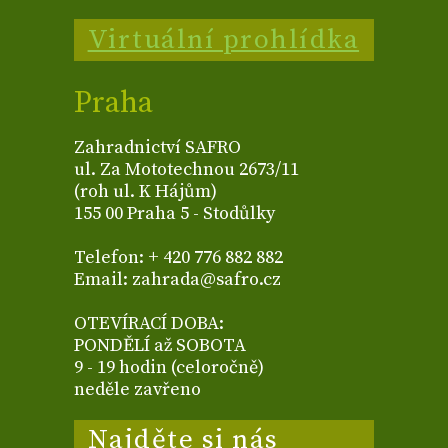
Virtuální prohlídka
Praha
Zahradnictví SAFRO
ul. Za Mototechnou 2673/11
(roh ul. K Hájům)
155 00 Praha 5 - Stodůlky
Telefon: + 420 776 882 882
Email: zahrada@safro.cz
OTEVÍRACÍ DOBA:
PONDĚLÍ až SOBOTA
9 - 19 hodin (celoročně)
neděle zavřeno
Najděte si nás