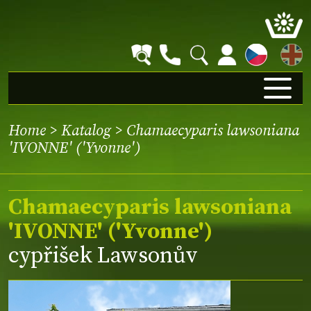
EN
Home
>
Katalog
> Chamaecyparis lawsoniana
'IVONNE' ('Yvonne')
Chamaecyparis lawsoniana
'IVONNE' ('Yvonne')
cypřišek Lawsonův