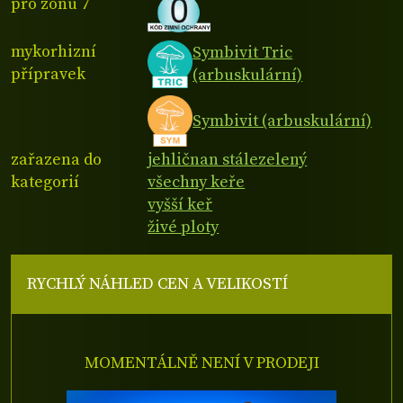
pro zónu 7
mykorhizní
Symbivit Tric
přípravek
(arbuskulární)
Symbivit (arbuskulární)
zařazena do
jehličnan stálezelený
kategorií
všechny keře
vyšší keř
živé ploty
RYCHLÝ NÁHLED CEN A VELIKOSTÍ
MOMENTÁLNĚ NENÍ V PRODEJI