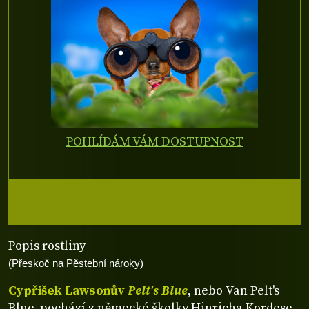
POHLÍDÁM VÁM DOSTUPNOST
Popis rostliny
(Přeskoč na Pěstební nároky)
Cypřišek Lawsonův
Pelt's Blue
, nebo Van Pelt's
Blue, pochází z německé školky Hinricha Kordese