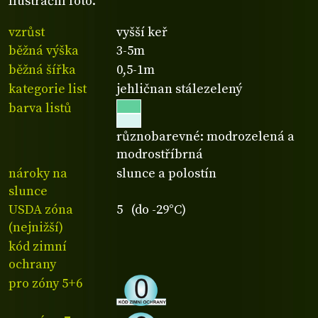
Ilustrační foto.
vzrůst
vyšší keř
běžná výška
3-5m
běžná šířka
0,5-1m
kategorie list
jehličnan stálezelený
barva listů
různobarevné: modrozelená a
modrostříbrná
nároky na
slunce a polostín
slunce
USDA zóna
5 (do -29°C)
(nejnižší)
kód zimní
ochrany
pro zóny 5+6