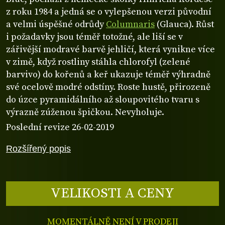
z roku 1984 a jedná se o vylepšenou verzi původní
a velmi úspěšné odrůdy
Columnaris
(Glauca). Růst
i požadavky jsou téměř totožné, ale liší se v
zářivější modravé barvě jehličí, která vynikne více
v zimě, když rostliny stáhla chlorofyl (zelené
barvivo) do kořenů a keř ukazuje téměř výhradně
své ocelově modré odstíny. Roste hustě, přirozeně
do úzce pyramidálního až sloupovitého tvaru s
výrazně zúženou špičkou. Nevyholuje.
Poslední revize 26-02-2019
Rozšířený popis
VELIKOSTI A CENY
MOMENTÁLNĚ NENÍ V PRODEJI