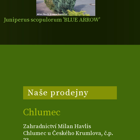
Juniperus scopulorum 'BLUE ARROW'
Naše prodejny
Chlumec
Zahradnictví Milan Havlis
Chlumec u Českého Krumlova, č.p.