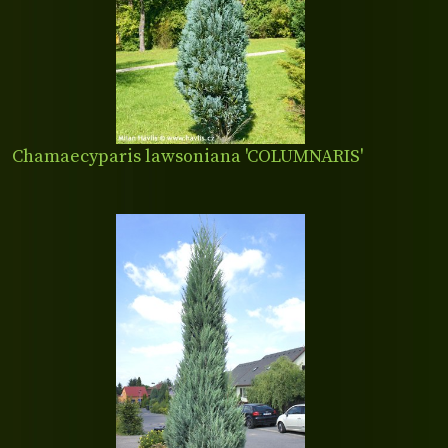
Chamaecyparis lawsoniana 'COLUMNARIS'