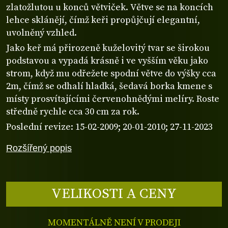
zlatožlutou u konců větviček. Větve se na koncích
lehce sklánějí, čímž keři propůjčují elegantní,
uvolněný vzhled.
Jako keř má přirozeně kuželovitý tvar se širokou
podstavou a vypadá krásně i ve vyšším věku jako
strom, když mu odřežete spodní větve do výšky cca
2m, čímž se odhalí hladká, šedavá borka kmene s
místy prosvítajícími červenohnědými melíry. Roste
středně rychle cca 30 cm za rok.
Poslední revize: 15-02-2009; 20-01-2010; 27-11-2023
Rozšířený popis
VELIKOSTI A CENY
MOMENTÁLNĚ NENÍ V PRODEJI