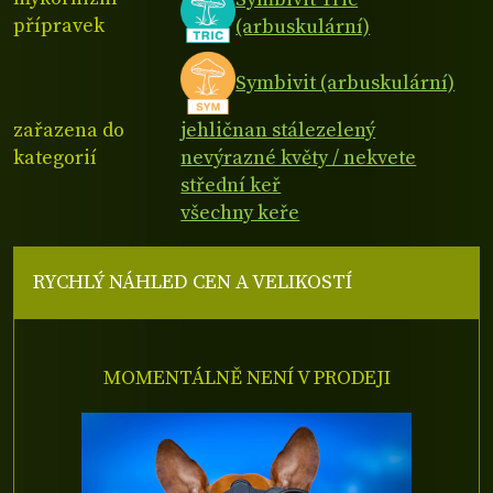
přípravek
(arbuskulární)
Symbivit (arbuskulární)
zařazena do
jehličnan stálezelený
kategorií
nevýrazné květy / nekvete
střední keř
všechny keře
RYCHLÝ NÁHLED CEN A VELIKOSTÍ
MOMENTÁLNĚ NENÍ V PRODEJI