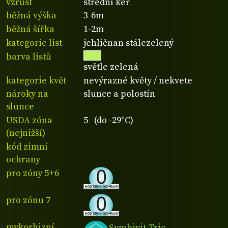
vzrůst
střední keř
běžná výška
3-6m
běžná šířka
1-2m
kategorie list
jehličnan stálezelený
barva listů
světle zelená
kategorie květ
nevýrazné květy / nekvete
nároky na
slunce a polostín
slunce
USDA zóna
5 (do -29°C)
(nejnižší)
kód zimní
ochrany
pro zóny 5+6
pro zónu 7
mykorhizní
Symbivit Tric