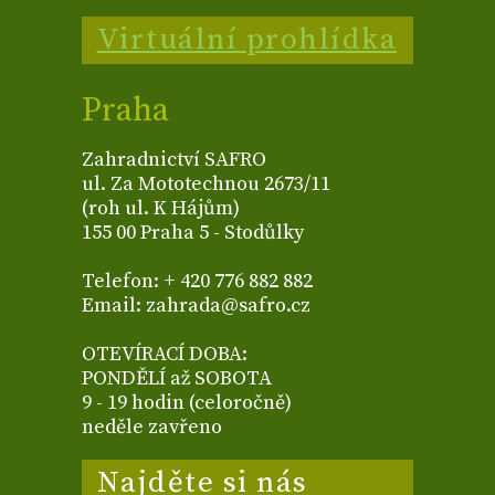
Virtuální prohlídka
Praha
Zahradnictví SAFRO
ul. Za Mototechnou 2673/11
(roh ul. K Hájům)
155 00 Praha 5 - Stodůlky
Telefon: + 420 776 882 882
Email: zahrada@safro.cz
OTEVÍRACÍ DOBA:
PONDĚLÍ až SOBOTA
9 - 19 hodin (celoročně)
neděle zavřeno
Najděte si nás