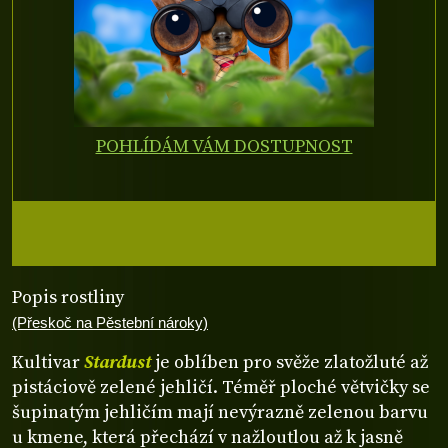
POHLÍDÁM VÁM DOSTUPNOST
Popis rostliny
(Přeskoč na Pěstební nároky)
Kultivar
Stardust
je oblíben pro svěže zlatožluté až
pistáciově zelené jehličí. Téměř ploché větvičky se
šupinatým jehličím mají nevýrazně zelenou barvu
u kmene, která přechází v nažloutlou až k jasně