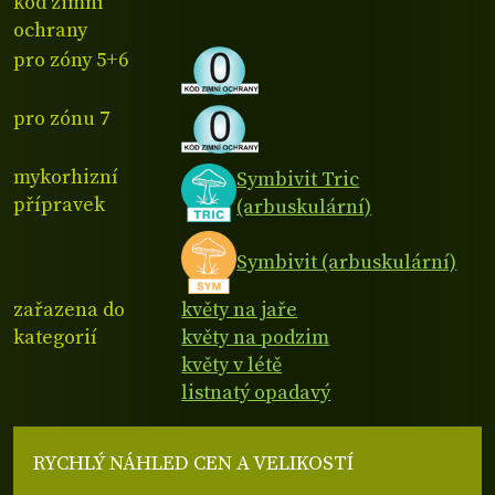
kód zimní
ochrany
pro zóny 5+6
pro zónu 7
mykorhizní
Symbivit Tric
přípravek
(arbuskulární)
Symbivit (arbuskulární)
zařazena do
květy na jaře
kategorií
květy na podzim
květy v létě
listnatý opadavý
RYCHLÝ NÁHLED CEN A VELIKOSTÍ