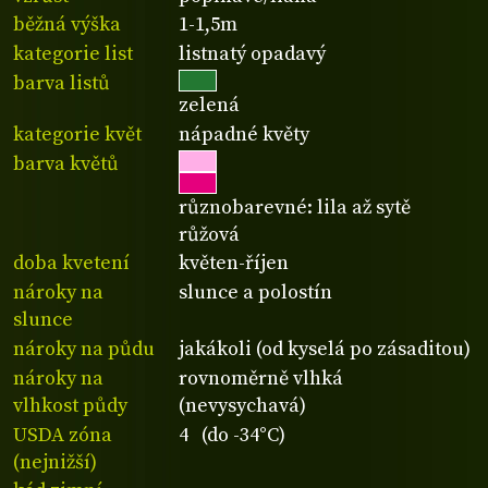
běžná výška
1-1,5m
kategorie list
listnatý opadavý
barva listů
zelená
kategorie květ
nápadné květy
barva květů
různobarevné: lila až sytě
růžová
doba kvetení
květen-říjen
nároky na
slunce a polostín
slunce
nároky na půdu
jakákoli (od kyselá po zásaditou)
nároky na
rovnoměrně vlhká
vlhkost půdy
(nevysychavá)
USDA zóna
4 (do -34°C)
(nejnižší)