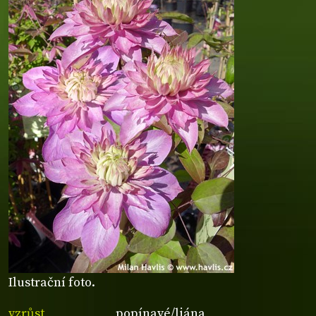
Ilustrační foto.
vzrůst
popínavé/liána