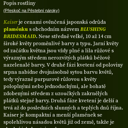
Popis rostliny
(Přeskoč na Pěstební nároky)
Kaiser
je cenami ověnčená japonská odrůda
plaménku
s obchodním názvem
BLUSHING
BRIDESMAID
. Nese středně velké, 10 až 14 cm
široké květy proměnlivé barvy a typu. Jarní květy
od začátku května jsou vždy plné a lila růžové s
výrazným středem nerozvitých plátků béžově
nazelenalé barvy. V druhé fázi kvetení od poloviny
srpna nabídne dvojnásobně sytou barvu květů,
tedy výrazně purpurově růžovou s květy
poloplnými nebo jednoduchými, ale bohatě
zdobenými středem z uzoučkých zakrnělých
plátků stejné barvy. Druhá fáze kvetení je delší a
trvá až do posledních slunných a teplých dnů října.
Kaiser je kompaktní a menší plamének se
spolehlivou násadou květů již od země, takže je