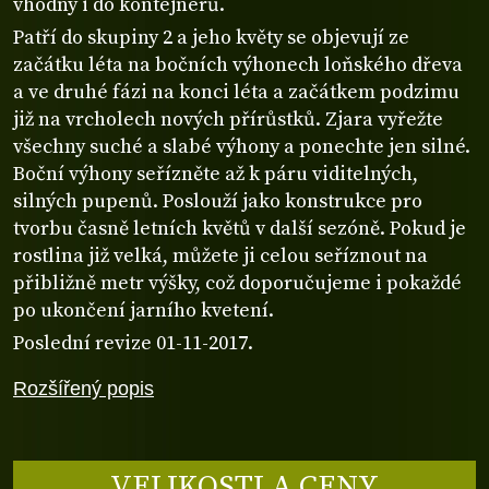
vhodný i do kontejnerů.
Patří do skupiny 2 a jeho květy se objevují ze
začátku léta na bočních výhonech loňského dřeva
a ve druhé fázi na konci léta a začátkem podzimu
již na vrcholech nových přírůstků. Zjara vyřežte
všechny suché a slabé výhony a ponechte jen silné.
Boční výhony seřízněte až k páru viditelných,
silných pupenů. Poslouží jako konstrukce pro
tvorbu časně letních květů v další sezóně. Pokud je
rostlina již velká, můžete ji celou seříznout na
přibližně metr výšky, což doporučujeme i pokaždé
po ukončení jarního kvetení.
Poslední revize 01-11-2017.
Rozšířený popis
VELIKOSTI A CENY