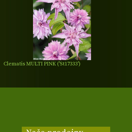
Clematis MULTI PINK ('St17333')