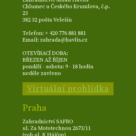
Chlumec u Českého Krumlova, č.p.
23
382 32 pošta Velešín
Telefon: + 420 776 881 881
Email: zahrada@havlis.cz
OTEVÍRACÍ DOBA:
BŘEZEN AŽ ŘÍJEN
pondělí - sobota: 9 - 18 hodin
neděle zavřeno
Virtuální prohlídka
Praha
Zahradnictví SAFRO
ul. Za Mototechnou 2673/11
(roh ul. K Hájům)