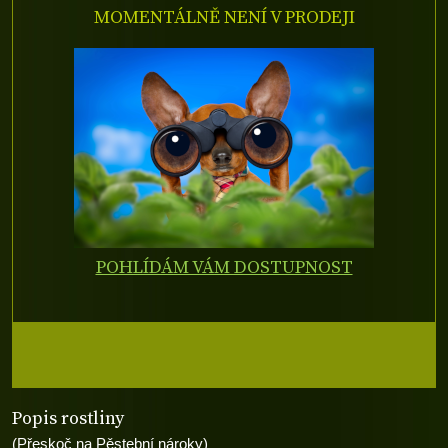
MOMENTÁLNĚ NENÍ V PRODEJI
POHLÍDÁM VÁM DOSTUPNOST
Popis rostliny
(Přeskoč na Pěstební nároky)