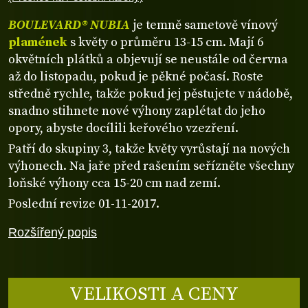
BOULEVARD® NUBIA
je temně sametově vínový
plamének
s květy o průměru 13-15 cm. Mají 6
okvětních plátků a objevují se neustále od června
až do listopadu, pokud je pěkné počasí. Roste
středně rychle, takže pokud jej pěstujete v nádobě,
snadno stihnete nové výhony zaplétat do jeho
opory, abyste docílili keřového vzezření.
Patří do skupiny 3, takže květy vyrůstají na nových
výhonech. Na jaře před rašením seřízněte všechny
loňské výhony cca 15-20 cm nad zemí.
Poslední revize 01-11-2017.
Rozšířený popis
VELIKOSTI A CENY