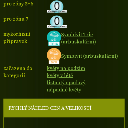
pro zóny 5+6
pro zónu 7
mykorhizní
Symbivit Tric
přípravek
(arbuskulární)
Symbivit (arbuskulární)
zařazena do
květy na podzim
kategorií
květy v létě
listnatý opadavý
nápadné květy
RYCHLÝ NÁHLED CEN A VELIKOSTÍ