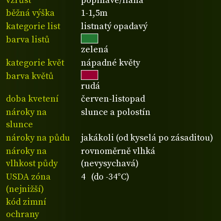
vzrůst
popínavé/liána
běžná výška
1-1,5m
kategorie list
listnatý opadavý
barva listů
zelená
kategorie květ
nápadné květy
barva květů
rudá
doba kvetení
červen-listopad
nároky na
slunce a polostín
slunce
nároky na půdu
jakákoli (od kyselá po zásaditou)
nároky na
rovnoměrně vlhká
vlhkost půdy
(nevysychavá)
USDA zóna
4 (do -34°C)
(nejnižší)
kód zimní
ochrany