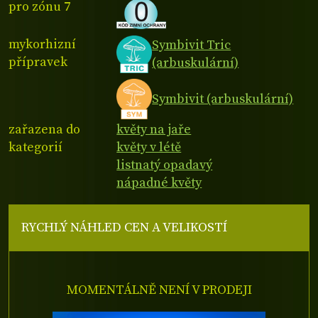
pro zónu 7
mykorhizní
Symbivit Tric
přípravek
(arbuskulární)
Symbivit (arbuskulární)
zařazena do
květy na jaře
kategorií
květy v létě
listnatý opadavý
nápadné květy
RYCHLÝ NÁHLED CEN A VELIKOSTÍ
MOMENTÁLNĚ NENÍ V PRODEJI