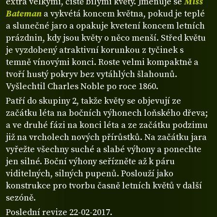
extra velkými, čistě bílými květy. Jmenuje se
Miss
Bateman
a vykvétá koncem května, pokud je teplé
a slunečné jaro a opakuje kvetení koncem letních
prázdnin, kdy jsou květy o něco menší. Střed květu
je vyzdobený atraktivní korunkou z tyčinek s
temně vínovými konci. Roste velmi kompaktně a
tvoří hustý pokryv bez vytáhlých šlahounů.
Vyšlechtil Charles Noble po roce 1860.
Patří do skupiny 2, takže květy se objevují ze
začátku léta na bočních výhonech loňského dřeva;
a ve druhé fázi na konci léta a ze začátku podzimu
již na vrcholech nových přírůstků. Na začátku jara
vyřežte všechny suché a slabé výhony a ponechte
jen silné. Boční výhony seřízněte až k páru
viditelných, silných pupenů. Poslouží jako
konstrukce pro tvorbu časně letních květů v další
sezóně.
Poslední revize 22-02-2017.