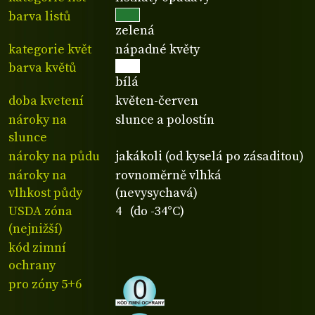
barva listů
zelená
kategorie květ
nápadné květy
barva květů
bílá
doba kvetení
květen-červen
nároky na
slunce a polostín
slunce
nároky na půdu
jakákoli (od kyselá po zásaditou)
nároky na
rovnoměrně vlhká
vlhkost půdy
(nevysychavá)
USDA zóna
4 (do -34°C)
(nejnižší)
kód zimní
ochrany
pro zóny 5+6