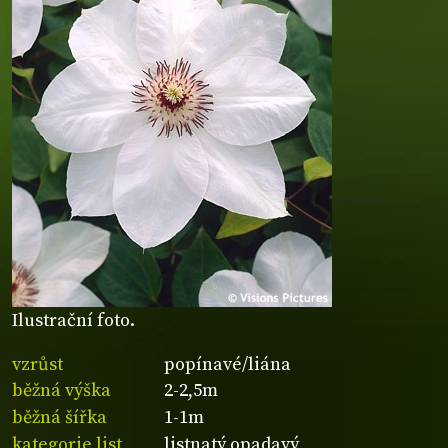
Ilustrační foto.
vzrůst
popínavé/liána
běžná výška
2-2,5m
běžná šířka
1-1m
kategorie list
listnatý opadavý