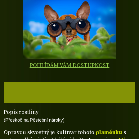
POHLÍDÁM VÁM DOSTUPNOST
Popis rostliny
(Přeskoč na Pěstební nároky)
Opravdu skvostný je kultivar tohoto
plaménku
s