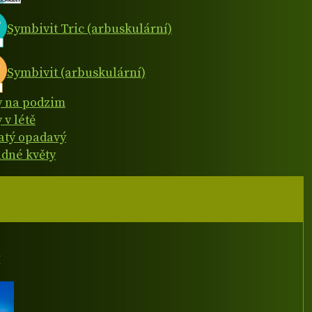
Symbivit Tric (arbuskulární)
Symbivit (arbuskulární)
y na podzim
 v létě
natý opadavý
dné květy
I