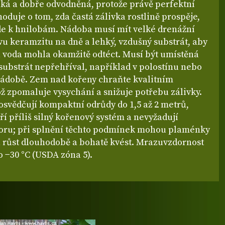
oká a dobře odvodněná, protože právě perfektní
oduje o tom, zda častá zálivka rostlině prospěje,
e k hnilobám. Nádoba musí mít velké drenážní
tvu keramzitu na dně a lehký, vzdušný substrát, aby
 voda mohla okamžitě odtéct. Musí být umístěná
 substrát nepřehříval, například v polostínu nebo
 nádobě. Zem nad kořeny chraňte kvalitním
ž zpomaluje vysychání a snižuje potřebu zálivky.
osvědčují kompaktní odrůdy do 1,5 až 2 metrů,
ří příliš silný kořenový systém a nevyžadují
oru; při splnění těchto podmínek mohou plaménky
 růst dlouhodobě a bohatě kvést.
Mrazuvzdornost
o −30 °C (USDA zóna 5).