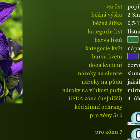
vzrůst
popí
běžná výška
2-3m
běžná šířka
0,5-
kategorie list
list
barva listů
kategorie květ
nápa
barva květů
doba kvetení
červ
nároky na slunce
slun
nároky na půdu
jaká
nároky na vlhkost půdy
mírn
USDA zóna (nejnižší)
4 (d
kód zimní ochrany
pro zóny 5+6
pro zónu 7