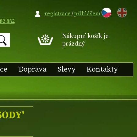
EN
registrace
/
přihlášení
82 882
Nákupní košík je
prázdný
ace
Doprava
Slevy
Kontakty
SODY'