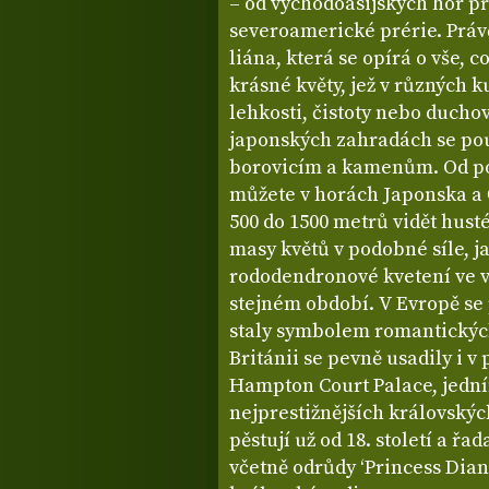
– od východoasijských hor př
severoamerické prérie. Práv
liána, která se opírá o vše, 
krásné květy, jež v různých 
lehkosti, čistoty nebo ducho
japonských zahradách se pou
borovicím a kamenům. Od poz
můžete v horách Japonska a
500 do 1500 metrů vidět hust
masy květů v podobné síle, 
rododendronové kvetení ve v
stejném období. V Evropě se
staly symbolem romantických
Británii se pevně usadily i v
Hampton Court Palace, jední
nejprestižnějších královský
pěstují už od 18. století a ř
včetně odrůdy ‘Princess Dia