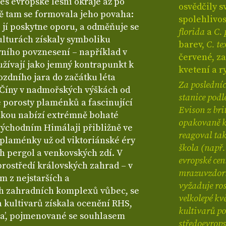
es evropské lesní okraje až po
osvědčily s
ě tam se formovala jeho povaha:
spolehlivo
co jí poskytne oporu, a odměňuje se
florida
a
C. 
kulturách získaly symboliku
barev,
C. te
vního povznesení – například v
červené, z
žívají jako jemný kontrapunkt k
kvetení a r
dního jara do začátku léta
Za posledních
 Číny v nadmořských výškách od
stanice podl
é porosty plaménků a fascinující
Evison z br
jakou nabízí extrémně bohaté
opakovaně k
ýchodním Himálaji přibližně ve
reagoval tak
 plaménky už od viktoriánské éry
škola (např.
 pergol a venkovských zdí. V
evropské cen
 prostředí královských zahrad – v
mrazuvzdorno
m z nejstarších a
vyžaduje ros
ch zahradních komplexů vůbec, se
velkolepé k
ada kultivarů získala ocenění RHS,
kultivarů po
na’, pojmenované se souhlasem
středoevrop