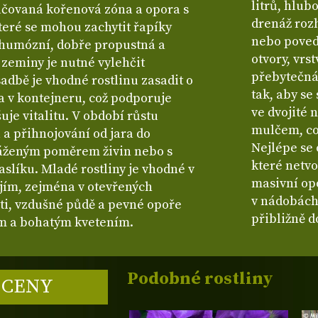
litrů, hlub
ulčovaná kořenová zóna a opora s
drenáž rozh
teré se mohou zachytit řapíky
nebo poved
, humózní, dobře propustná a
otvory, vrs
 zeminy je nutné vylehčit
přebytečná
dbě je vhodné rostlinu zasadit o
tak, aby se
la v kontejneru, což podporuje
ve dvojité
je vitalitu. V období růstu
mulčem, co
 a přihnojování od jara do
Nejlépe se 
váženým poměrem živin nebo s
které netvo
líku. Mladé rostliny je vhodné v
masivní op
jím, zejména v otevřených
v nádobách
sti, vzdušné půdě a pevné opoře
přibližně d
m a bohatým kvetením.
Podobné rostliny
 CENY