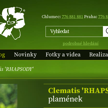
Chlumec:
776 881 881
Praha:
776 8
podrobné hledání
og
Novinky
Fotky a videa
Realiz
is 'RHAPSODY'
Clematis 'RHAP
plamének