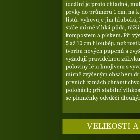
ideální je proto chladná, m
prvky do průměru 1 cm, na k
listů. Vyhovuje jim hluboká
stále mírně vlhká půda, těžší
kompostem a pískem. Při výsa
5 až 10 cm hlouběji, než rost
tvorbu nových pupenů a zvyšu
vyžadují pravidelnou zálivku
poloviny léta hnojivem s vy
mírně zvýšeným obsahem dras
prvních zimách chránit chvo
polohách; při stabilní vlhko
se plaménky odvděčí dlouhý
VELIKOSTI A