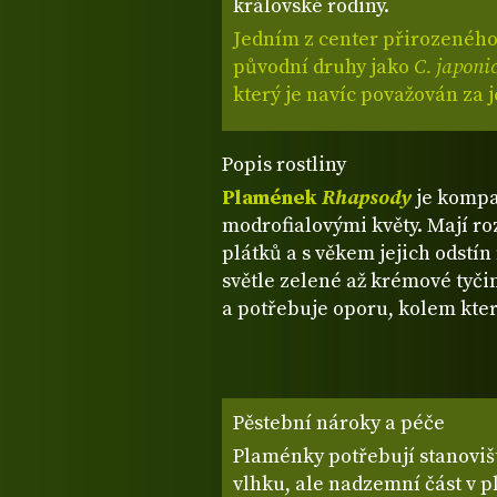
královské rodiny.
Jedním z center přirozeného 
původní druhy jako
C. japoni
který je navíc považován za 
Popis rostliny
Plamének
Rhapsody
je kompa
modrofialovými květy. Mají roz
plátků a s věkem jejich odstín
světle zelené až krémové tyčin
a potřebuje oporu, kolem kter
Pěstební nároky a péče
Plaménky potřebují stanovišt
vlhku, ale nadzemní část v p