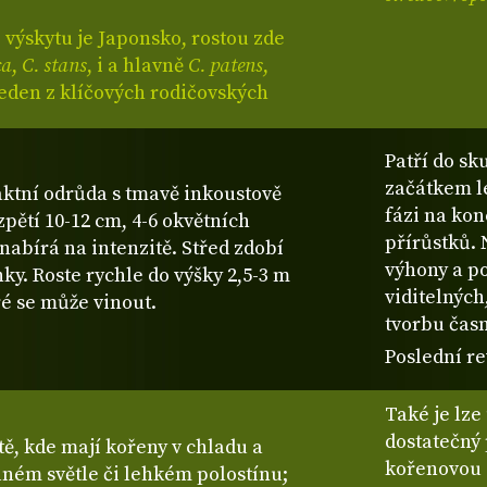
výskytu je Japonsko, rostou zde
ca
,
C. stans
, i a hlavně
C. patens
,
jeden z klíčových rodičovských
Patří do sk
začátkem l
ktní odrůda s tmavě inkoustově
fázi na kon
pětí 10-12 cm, 4-6 okvětních
přírůstků. 
 nabírá na intenzitě. Střed zdobí
výhony a po
ky. Roste rychle do výšky 2,5-3 m
viditelných
é se může vinout.
tvorbu časn
Poslední re
Také je lze
dostatečný 
ě, kde mají kořeny v chladu a
kořenovou 
lném světle či lehkém polostínu;