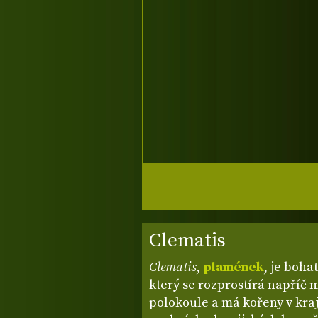
Clematis
Clematis
,
plamének
, je boha
který se rozprostírá napří
polokoule a má kořeny v kraj