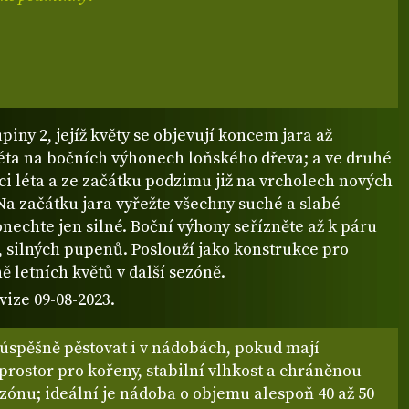
upiny 2, jejíž květy se objevují koncem jara až
éta na bočních výhonech loňského dřeva; a ve druhé
ci léta a ze začátku podzimu již na vrcholech nových
Na začátku jara vyřežte všechny suché a slabé
nechte jen silné. Boční výhony seřízněte až k páru
, silných pupenů. Poslouží jako konstrukce pro
ě letních květů v další sezóně.
vize 09-08-2023.
 úspěšně pěstovat i v nádobách, pokud mají
prostor pro kořeny, stabilní vlhkost a chráněnou
zónu; ideální je nádoba o objemu alespoň 40 až 50