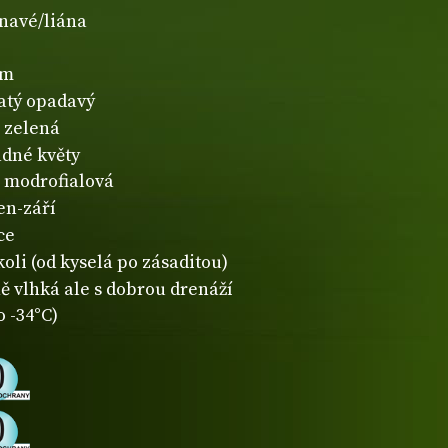
navé/liána
1m
natý opadavý
zelená
dné květy
modrofialová
en-září
ce
koli (od kyselá po zásaditou)
ě vlhká ale s dobrou drenáží
o -34°C)