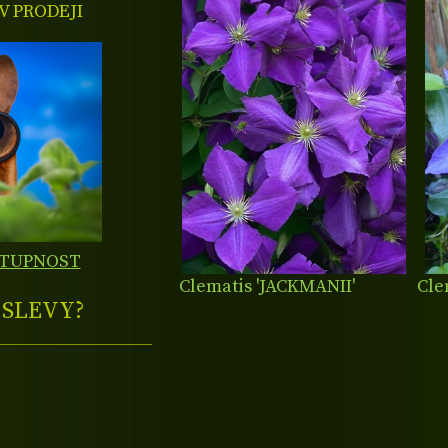
 PRODEJI
STUPNOST
Clematis 'JACKMANII'
Cle
E
SLEVY?