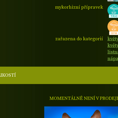
mykorhizní přípravek
zařazena do kategorií
květ
květy
list
nápa
LIKOSTÍ
MOMENTÁLNĚ NENÍ V PRODEJ