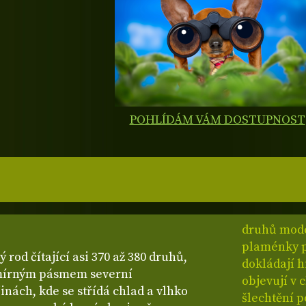
POHLÍDÁM VÁM DOSTUPNOST
druhů mode
plaménky p
tý rod čítající asi 370 až 380 druhů,
dokládají h
č mírným pásmem severní
objevují v
inách, kde se střídá chlad a vlhko
šlechtění p