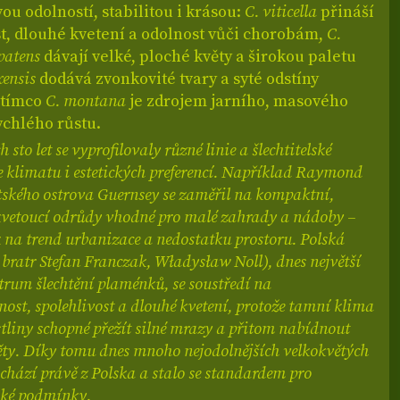
vou odolností, stabilitou i krásou:
C. viticella
přináší
st, dlouhé kvetení a odolnost vůči chorobám,
C.
patens
dávají velké, ploché květy a širokou paletu
xensis
dodává zvonkovité tvary a syté odstíny
atímco
C. montana
je zdrojem jarního, masového
ychlého růstu.
 sto let se vyprofilovaly různé linie a šlechtitelské
e klimatu i estetických preferencí. Například Raymond
itského ostrova Guernsey se zaměřil na kompaktní,
vetoucí odrůdy vhodné pro malé zahrady a nádoby –
 na trend urbanizace a nedostatku prostoru. Polská
 bratr Stefan Franczak, Władysław Noll), dnes největší
trum šlechtění plaménků, se soustředí na
st, spolehlivost a dlouhé kvetení, protože tamní klima
tliny schopné přežít silné mrazy a přitom nabídnout
věty. Díky tomu dnes mnoho nejodolnějších velkokvětých
chází právě z Polska a stalo se standardem pro
ské podmínky.