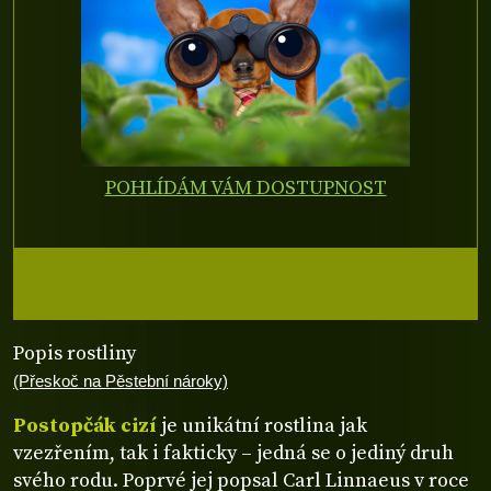
POHLÍDÁM VÁM DOSTUPNOST
Popis rostliny
(Přeskoč na Pěstební nároky)
Postopčák cizí
je unikátní rostlina jak
vzezřením, tak i fakticky – jedná se o jediný druh
svého rodu. Poprvé jej popsal Carl Linnaeus v roce