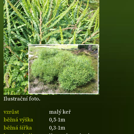
Ilustrační foto.
vzrůst
malý keř
běžná výška
0,5-1m
běžná šířka
0,3-1m