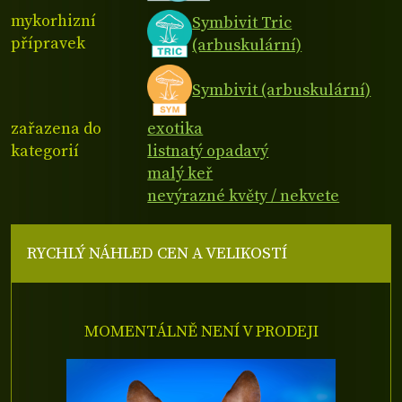
mykorhizní
Symbivit Tric
přípravek
(arbuskulární)
Symbivit (arbuskulární)
zařazena do
exotika
kategorií
listnatý opadavý
malý keř
nevýrazné květy / nekvete
RYCHLÝ NÁHLED CEN A VELIKOSTÍ
MOMENTÁLNĚ NENÍ V PRODEJI