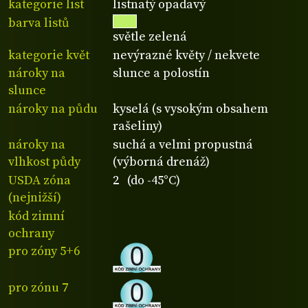
kategorie list
listnatý opadavý
barva listů
světle zelená
kategorie květ
nevýrazné květy / nekvete
nároky na
slunce a polostín
slunce
nároky na půdu
kyselá (s vysokým obsahem
rašeliny)
nároky na
suchá a velmi propustná
vlhkost půdy
(výborná drenáž)
USDA zóna
2 (do -45°C)
(nejnižší)
kód zimní
ochrany
pro zóny 5+6
pro zónu 7