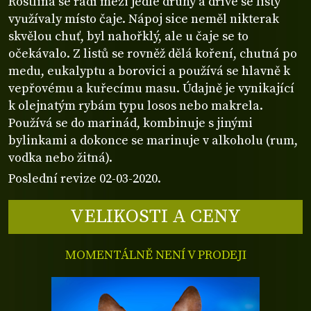
Rostlina se řadí mezi jedlé druhy a dříve se listy
využívaly místo čaje. Nápoj sice neměl nikterak
skvělou chuť, byl nahořklý, ale u čaje se to
očekávalo. Z listů se rovněž dělá koření, chutná po
medu, eukalyptu a borovici a používá se hlavně k
vepřovému a kuřecímu masu. Údajně je vynikající
k olejnatým rybám typu losos nebo makrela.
Používá se do marinád, kombinuje s jinými
bylinkami a dokonce se marinuje v alkoholu (rum,
vodka nebo žitná).
Poslední revize 02-03-2020.
VELIKOSTI A CENY
MOMENTÁLNĚ NENÍ V PRODEJI