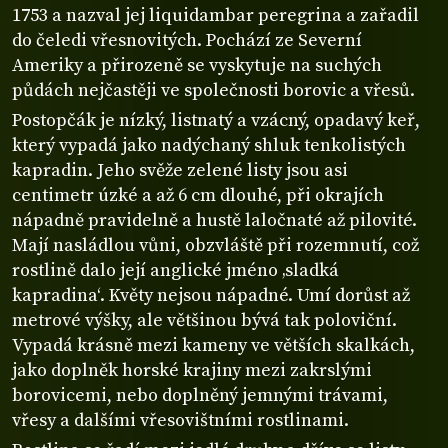
1753 a nazval jej liquidambar peregrina a zařadil
do čeledi vřesnovitých. Pochází ze Severní
Ameriky a přirozeně se vyskytuje na suchých
půdách nejčastěji ve společnosti borovic a vřesů.
Postopčák je nízký, listnatý a vzácný, opadavý keř,
který vypadá jako nadýchaný shluk tenkolistých
kapradin. Jeho svěže zelené listy jsou asi
centimetr úzké a až 6 cm dlouhé, při okrajích
nápadně pravidelně a hustě laločnaté až pilovité.
Mají nasládlou vůni, obzvláště při rozemnutí, což
rostlině dalo její anglické jméno ‚sladká
kapradina‘. Květy nejsou nápadné. Umí dorůst až
metrové výšky, ale většinou bývá tak poloviční.
Vypadá krásně mezi kameny ve větších skalkách,
jako doplněk horské krajiny mezi zakrslými
borovicemi, nebo doplněný jemnými trávami,
vřesy a dalšími vřesovištními rostlinami.