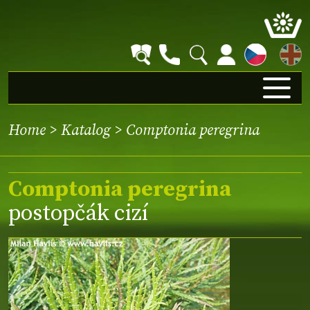
EN
Home
>
Katalog
> Comptonia peregrina
Comptonia peregrina
postopčák cizí