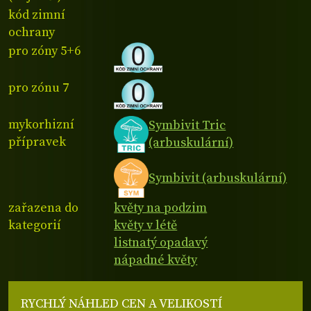
kód zimní
ochrany
pro zóny 5+6
pro zónu 7
mykorhizní
Symbivit Tric
přípravek
(arbuskulární)
Symbivit (arbuskulární)
zařazena do
květy na podzim
kategorií
květy v létě
listnatý opadavý
nápadné květy
RYCHLÝ NÁHLED CEN A VELIKOSTÍ