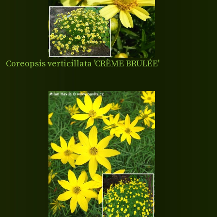
Coreopsis verticillata 'CRÈME BRULÉE'