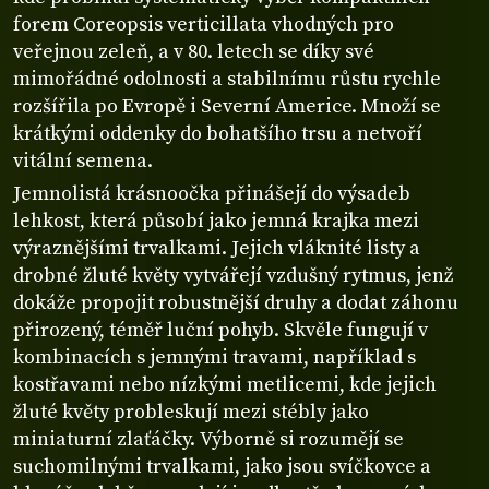
forem Coreopsis verticillata vhodných pro
veřejnou zeleň, a v 80. letech se díky své
mimořádné odolnosti a stabilnímu růstu rychle
rozšířila po Evropě i Severní Americe. Množí se
krátkými oddenky do bohatšího trsu a netvoří
vitální semena.
Jemnolistá krásnoočka přinášejí do výsadeb
lehkost, která působí jako jemná krajka mezi
výraznějšími trvalkami. Jejich vláknité listy a
drobné žluté květy vytvářejí vzdušný rytmus, jenž
dokáže propojit robustnější druhy a dodat záhonu
přirozený, téměř luční pohyb. Skvěle fungují v
kombinacích s jemnými travami, například s
kostřavami nebo nízkými metlicemi, kde jejich
žluté květy probleskují mezi stébly jako
miniaturní zlaťáčky. Výborně si rozumějí se
suchomilnými trvalkami, jako jsou svíčkovce a