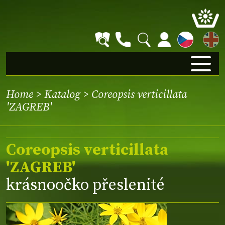
EN
Home
>
Katalog
> Coreopsis verticillata
'ZAGREB'
Coreopsis verticillata
'ZAGREB'
krásnoočko přeslenité