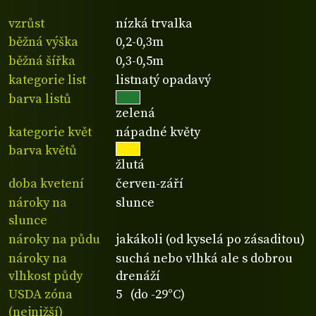
vzrůst
nízká trvalka
běžná výška
0,2-0,3m
běžná šířka
0,3-0,5m
kategorie list
listnatý opadavý
barva listů
zelená
kategorie květ
nápadné květy
barva květů
žlutá
doba kvetení
červen-září
nároky na
slunce
slunce
nároky na půdu
jakákoli (od kyselá po zásaditou)
nároky na
suchá nebo vlhká ale s dobrou
vlhkost půdy
drenáží
USDA zóna
5 (do -29°C)
(nejnižší)