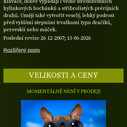
hlaváče, dobře vypadají i vedle středozemních
bylinkových bochánků a stříbrolistých prérijních
druhů. Umějí také vytvořit veselý, lehký podrost
před vyššími stepními trvalkami typu dračíků,
perovskií nebo máček.
Poslední revize 26-12-2007; 13-06-2026
Rozšířený popis
VELIKOSTI A CENY
MOMENTÁLNĚ NENÍ V PRODEJI