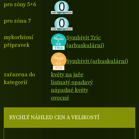
pro zóny 5+6
pro zónu 7
mykorhizní
Symbivit Tric
přípravek
(arbuskulární)
Symbivit (arbuskulární)
zařazena do
květy na jaře
kategorií
listnatý opadavý
nápadné květy
ovocné
RYCHLÝ NÁHLED CEN A VELIKOSTÍ