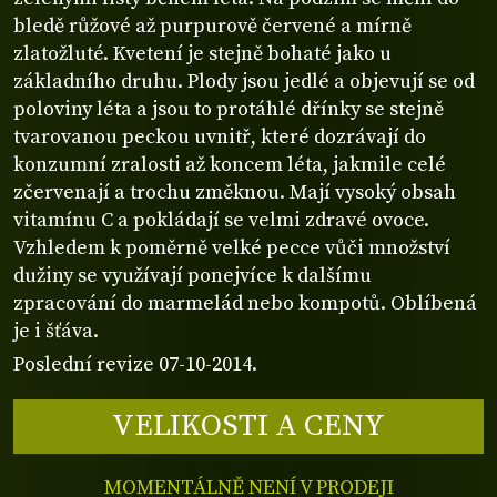
bledě růžové až purpurově červené a mírně
zlatožluté. Kvetení je stejně bohaté jako u
základního druhu. Plody jsou jedlé a objevují se od
poloviny léta a jsou to protáhlé dřínky se stejně
tvarovanou peckou uvnitř, které dozrávají do
konzumní zralosti až koncem léta, jakmile celé
zčervenají a trochu změknou. Mají vysoký obsah
vitamínu C a pokládají se velmi zdravé ovoce.
Vzhledem k poměrně velké pecce vůči množství
dužiny se využívají ponejvíce k dalšímu
zpracování do marmelád nebo kompotů. Oblíbená
je i šťáva.
Poslední revize 07-10-2014.
VELIKOSTI A CENY
MOMENTÁLNĚ NENÍ V PRODEJI