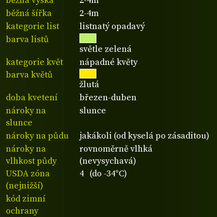
běžná výška
2-4m
běžná šířka
2-4m
kategorie list
listnatý opadavý
barva listů
světle zelená
kategorie květ
nápadné květy
barva květů
žlutá
doba kvetení
březen-duben
nároky na
slunce
slunce
nároky na půdu
jakákoli (od kyselá po zásaditou)
nároky na
rovnoměrně vlhká
vlhkost půdy
(nevysychavá)
USDA zóna
4 (do -34°C)
(nejnižší)
kód zimní
ochrany