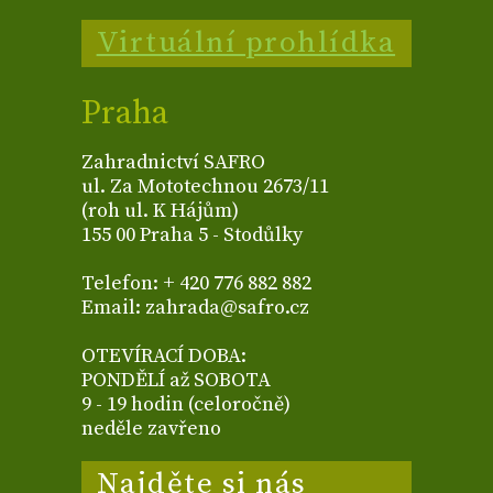
Virtuální prohlídka
Praha
Zahradnictví SAFRO
ul. Za Mototechnou 2673/11
(roh ul. K Hájům)
155 00 Praha 5 - Stodůlky
Telefon: + 420 776 882 882
Email: zahrada@safro.cz
OTEVÍRACÍ DOBA:
PONDĚLÍ až SOBOTA
9 - 19 hodin (celoročně)
neděle zavřeno
Najděte si nás