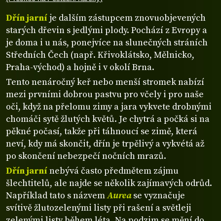
Dřín jarní
je dalším zástupcem znovuobjevených
starých dřevin s jedlými plody. Pochází z Evropy a
je doma i u nás, ponejvíce na slunečných stráních
Středních Čech (např. Křivoklátsko, Mělnicko,
Praha-východ) a hojně i v okolí Brna.
Tento nenáročný keř nebo menší stromek nabízí
mezi prvními dobrou pastvu pro včely i pro naše
oči, když na přelomu zimy a jara vykvete drobnými
chomáči sytě žlutých květů. Je chytrá a počká si na
pěkné počasí, takže při táhnoucí se zimě, která
neví, kdy má skončit, dřín je trpělivý a vykvétá až
po skončení nebezpečí nočních mrazů.
Dřín jarní
nebývá často předmětem zájmu
šlechtitelů, ale najde se několik zajímavých odrůd.
Například tato s názvem
Aurea
se vyznačuje
svítivě žlutozelenými listy při rašení a světleji
zelenými listy během léta. Na podzim se mění do