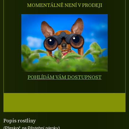
MOMENTÁLNĚ NENÍ V PRODEJI
POHLÍDÁM VÁM DOSTUPNOST
Popis rostliny
(Přeskoč na Pěstební nároky)