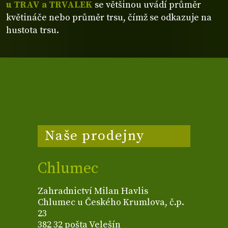
u TRAV a TRVALEK
se většinou uvádí průměr
květináče nebo průměr trsu, čímž se odkazuje na
hustota trsu.
Naše prodejny
Chlumec
Zahradnictví Milan Havlis
Chlumec u Českého Krumlova, č.p.
23
382 32 pošta Velešín