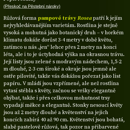
(Přeskoč na Pěstební nároky)
Růžová forma
pampové trávy
Rosea
patří k jejím
nejvyhledávanějším varietám. Rostlina je stejně
vysoká a mohutná jako botanický druh – v horkém
klimatu dokáže dorůst 3-4 metry v době květu,
zatímco u nás „jen“ lehce přes 2 metry na konci
léta, ale i to je úctyhodná výška na okrasnou trávu.
Její listy jsou zelené s modravým nádechem, 1,5-2
m dlouhé, 2-3 cm široké a okraje jsou jemně ale
ostře pilovité, takže vás dokážou pořezat jako list
papíru. V mládí jsou vzpřímené, ale než rostlina
vytasí stébla s květy, začnou se vršky elegantně
ohýbat, takže i přes celkovou mohutnost trsy
vypadají měkce a elegantně. Stonky nesoucí květy
jsou až 2 metry dlouhé a květenství na jejich
koncích zabírá 40 až 90 cm. Květenství jsou bohatá,
slabě pastelově růžová, tak pozor na přibarvené