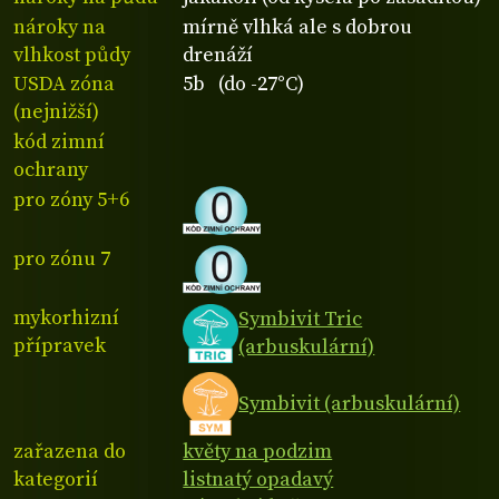
nároky na
mírně vlhká ale s dobrou
vlhkost půdy
drenáží
USDA zóna
5b (do -27°C)
(nejnižší)
kód zimní
ochrany
pro zóny 5+6
pro zónu 7
mykorhizní
Symbivit Tric
přípravek
(arbuskulární)
Symbivit (arbuskulární)
zařazena do
květy na podzim
kategorií
listnatý opadavý