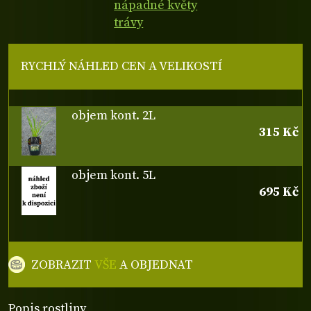
nápadné květy
trávy
RYCHLÝ NÁHLED CEN A VELIKOSTÍ
objem kont. 2L
315 Kč
objem kont. 5L
695 Kč
ZOBRAZIT
VŠE
A OBJEDNAT
Popis rostliny