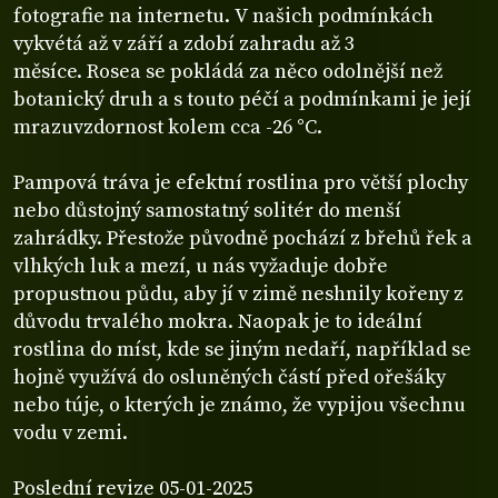
fotografie na internetu. V našich podmínkách
vykvétá až v září a zdobí zahradu až 3
měsíce.
Rosea se pokládá za něco odolnější než
botanický druh a s touto péčí a podmínkami je její
mrazuvzdornost kolem cca -26 °C.
Pampová tráva je efektní rostlina pro větší plochy
nebo důstojný samostatný solitér do menší
zahrádky. Přestože původně pochází z břehů řek a
vlhkých luk a mezí, u nás vyžaduje dobře
propustnou půdu, aby jí v zimě neshnily kořeny z
důvodu trvalého mokra. Naopak je to ideální
rostlina do míst, kde se jiným nedaří, například se
hojně využívá do osluněných částí před ořešáky
nebo túje, o kterých je známo, že vypijou všechnu
vodu v zemi.
Poslední revize 05-01-2025