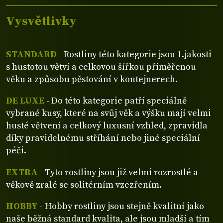
Vysvětlivky
STANDARD
- Rostliny této kategorie jsou 1.jakosti
s hustotou větví a celkovou šířkou přiměřenou
věku a způsobu pěstování v kontejnerech.
DE LUXE
- Do této kategorie patří speciálně
vybrané kusy, které na svůj věk a výšku mají velmi
husté větvení a celkový luxusní vzhled, zpravidla
díky pravidelnému stříhání nebo jiné speciální
péči.
EXTRA
- Tyto rostliny jsou již velmi rozrostlé a
věkově zralé se solitérním vzezřením.
HOBBY
- Hobby rostliny jsou stejně kvalitní jako
naše běžná standard kvalita, ale jsou mladší a tím