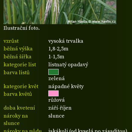
Ilustrační foto.
vzrůst
vysoká trvalka
běžná výška
1,8-2,5m
běžná šířka
1-1,5m
kategorie list
listnatý opadavý
barva listů
zelená
kategorie květ
nápadné květy
barva květů
růžová
doba kvetení
září-říjen
nároky na
slunce
slunce
nároky na půdu
jakákoli (od kyselá po zásaditou)