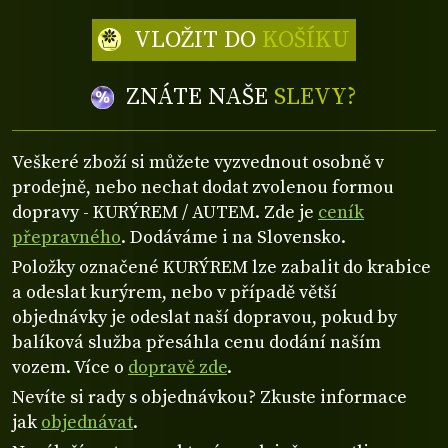
VLOŽIT DO
KOŠÍKU
ZNÁTE NAŠE
SLEVY?
Veškeré zboží si můžete vyzvednout osobně v
prodejně, nebo nechat dodat zvolenou formou
dopravy - KURÝREM / AUTEM. Zde je
ceník
přepravného
. Dodáváme i na Slovensko.
Položky označené KURÝREM lze zabalit do krabice
a odeslat kurýrem, nebo v případě větší
objednávky je odeslat naší dopravou, pokud by
balíková služba přesáhla cenu dodání naším
vozem. Více o
dopravě zde
.
Nevíte si rady s objednávkou? Zkuste informace
jak
objednávat
.