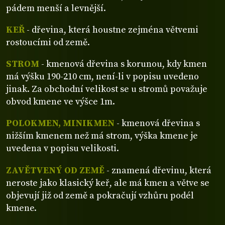
pádem menší a levnější.
KEŘ
- dřevina, která houstne zejména větvemi
rostoucími od země.
STROM
- kmenová dřevina s korunou, kdy kmen
má výšku 190-210 cm, není-li v popisu uvedeno
jinak. Za obchodní velikost se u stromů považuje
obvod kmene ve výšce 1m.
POLOKMEN, MINIKMEN
- kmenová dřevina s
nižším kmenem než má strom, výška kmene je
uvedena v popisu velikosti.
ZAVĚTVENÝ OD ZEMĚ
- znamená dřevinu, která
neroste jako klasický keř, ale má kmen a větve se
objevují již od země a pokračují vzhůru podél
kmene.