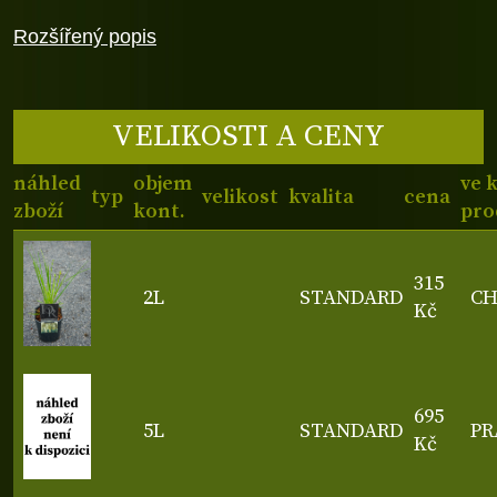
Rozšířený popis
VELIKOSTI A CENY
náhled
objem
ve 
typ
velikost
kvalita
cena
zboží
kont.
pro
315
2L
STANDARD
C
Kč
695
5L
STANDARD
PR
Kč