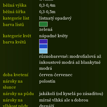
běžná výška
0,3-0,4m
běžná šířka
0,3-0,5m
kategorie list
listnatý opadavý
barva listů
zelená
kategorie květ
nápadné květy
barva květů
různobarevné: modrofialová až
inkoustově modrá až blankytně
modrá
doba kvetení
červen-červenec
nároky na
polostín
slunce
nároky na půdu
jakákoli (od kyselá po zásaditou)
nároky na
mírně vlhká ale s dobrou
vlhkost půdy
drenáží