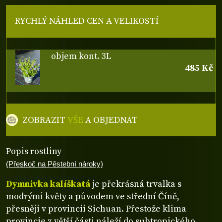
RYCHLÝ NÁHLED CEN A VELIKOSTÍ
objem kont. 3L
485 Kč
ZOBRAZIT
VŠE
A OBJEDNAT
Popis rostliny
(Přeskoč na Pěstební nároky)
Dymnivka kalíškatá
je překrásná trvalka s
modrými květy a původem ve střední Číně,
přesněji v provincii Sichuan. Přestože klima
provincie z větší části náleží do subtropického