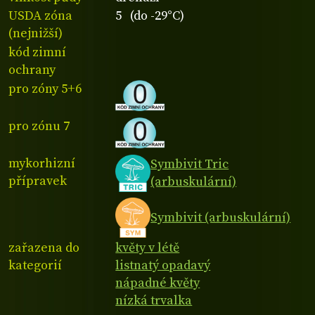
USDA zóna
5 (do -29°C)
(nejnižší)
kód zimní
ochrany
pro zóny 5+6
pro zónu 7
mykorhizní
Symbivit Tric
přípravek
(arbuskulární)
Symbivit (arbuskulární)
zařazena do
květy v létě
kategorií
listnatý opadavý
nápadné květy
nízká trvalka