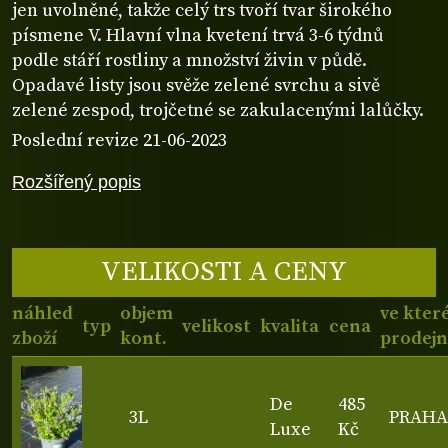
jen uvolněné, takže celý trs tvoří tvar širokého
písmene V. Hlavní vlna kvetení trvá 3-6 týdnů
podle stáří rostliny a množství živin v půdě.
Opadavé listy jsou svěže zelené svrchu a sivě
zelené zespod, trojčetné se zakulacenými lalůčky.
Poslední revize 21-06-2023
Rozšířený popis
VELIKOSTI A CENY
náhled
objem
ve kter
typ
velikost
kvalita
cena
zboží
kont.
prodejn
De
485
3L
PRAHA
Luxe
Kč