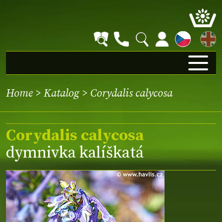
EN
Home
>
Katalog
> Corydalis calycosa
Corydalis calycosa
dymnivka kalíškatá