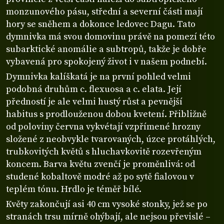
monzunového pásu, střední a severní části mají
hory se sněhem a dokonce ledovec Dagu. Tato
dymnivka má svou domovinu právě na pomezí této
subarktické anomálie a subtropů, takže je dobře
vybavená pro spokojený život i v našem podnebí.
Dymnivka kalíškatá je na první pohled velmi
podobná druhům c. flexuosa a c. elata. Její
předností je ale velmi hustý růst a pevnější
habitus s prodlouženou dobou kvetení. Přibližně
od poloviny června vykvétají vzpřímené hrozny
složené z neobvykle tvarovaných, úzce protáhlých,
trubkovitých květů s hluchavkovitě rozevřeným
koncem. Barva květu zvenčí je proměnlivá: od
studené kobaltově modré až po sytě fialovou v
teplém tónu. Hrdlo je téměř bílé.
Květy zakončují asi 40 cm vysoké stonky, jež se po
stranách trsu mírně ohýbají, ale nejsou převislé –