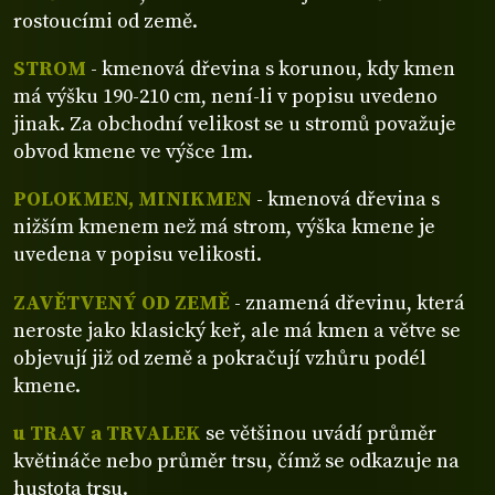
rostoucími od země.
STROM
- kmenová dřevina s korunou, kdy kmen
má výšku 190-210 cm, není-li v popisu uvedeno
jinak. Za obchodní velikost se u stromů považuje
obvod kmene ve výšce 1m.
POLOKMEN, MINIKMEN
- kmenová dřevina s
nižším kmenem než má strom, výška kmene je
uvedena v popisu velikosti.
ZAVĚTVENÝ OD ZEMĚ
- znamená dřevinu, která
neroste jako klasický keř, ale má kmen a větve se
objevují již od země a pokračují vzhůru podél
kmene.
u TRAV a TRVALEK
se většinou uvádí průměr
květináče nebo průměr trsu, čímž se odkazuje na
hustota trsu.