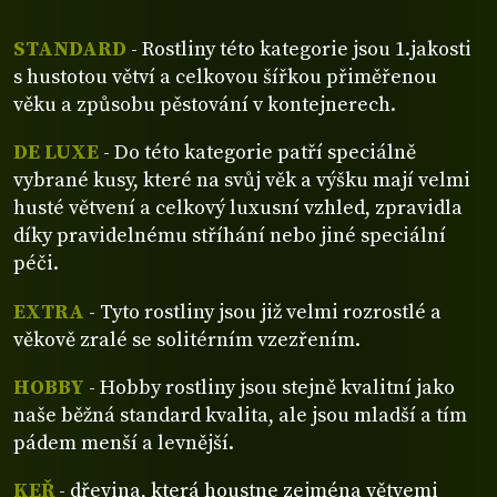
STANDARD
- Rostliny této kategorie jsou 1.jakosti
s hustotou větví a celkovou šířkou přiměřenou
věku a způsobu pěstování v kontejnerech.
DE LUXE
- Do této kategorie patří speciálně
vybrané kusy, které na svůj věk a výšku mají velmi
husté větvení a celkový luxusní vzhled, zpravidla
díky pravidelnému stříhání nebo jiné speciální
péči.
EXTRA
- Tyto rostliny jsou již velmi rozrostlé a
věkově zralé se solitérním vzezřením.
HOBBY
- Hobby rostliny jsou stejně kvalitní jako
naše běžná standard kvalita, ale jsou mladší a tím
pádem menší a levnější.
KEŘ
- dřevina, která houstne zejména větvemi