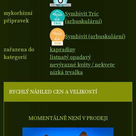
mykorhizní
Symbivit Tric
přípravek
(arbuskulární)
Symbivit (arbuskulární)
zařazena do
kapradiny
kategorií
listnatý opadavý
nevýrazné květy / nekvete
nízká trvalka
RYCHLÝ NÁHLED CEN A VELIKOSTÍ
MOMENTÁLNĚ NENÍ V PRODEJI