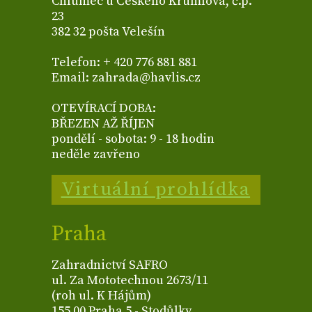
Chlumec u Českého Krumlova, č.p.
23
382 32 pošta Velešín
Telefon: + 420 776 881 881
Email: zahrada@havlis.cz
OTEVÍRACÍ DOBA:
BŘEZEN AŽ ŘÍJEN
pondělí - sobota: 9 - 18 hodin
neděle zavřeno
Virtuální prohlídka
Praha
Zahradnictví SAFRO
ul. Za Mototechnou 2673/11
(roh ul. K Hájům)
155 00 Praha 5 - Stodůlky