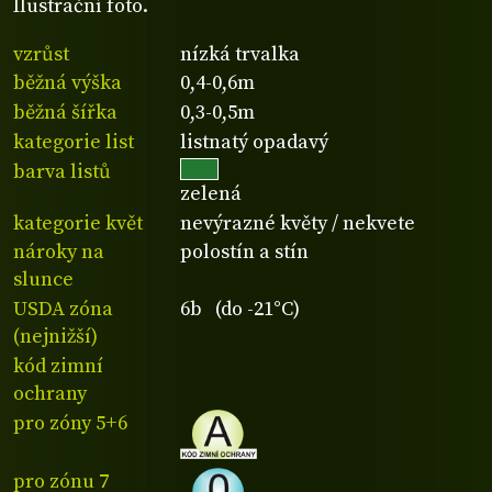
Ilustrační foto.
vzrůst
nízká trvalka
běžná výška
0,4-0,6m
běžná šířka
0,3-0,5m
kategorie list
listnatý opadavý
barva listů
zelená
kategorie květ
nevýrazné květy / nekvete
nároky na
polostín a stín
slunce
USDA zóna
6b (do -21°C)
(nejnižší)
kód zimní
ochrany
pro zóny 5+6
pro zónu 7