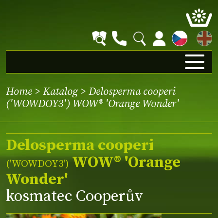
EN
Home
>
Katalog
> Delosperma cooperi
('WOWDOY3') WOW® 'Orange Wonder'
Delosperma cooperi
WOW® 'Orange
(
'WOWDOY3'
)
Wonder'
kosmatec Cooperův