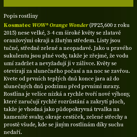
Popis rostliny
Kosmatec
WOW® Orange Wonder
(PP25,600 z roku
2015) nese velké, 3-4 cm široké květy se zlatavě
oranžovými okraji a žlutým středem. Listy jsou
tučné, středně zelené a neopadavé. Jako u pravého
sukulentu jsou plné vody, takže je zřejmé, že vodu
umí zadržet a nevyžadují ji v zálivce. Květy se
otevírají za slunečného počasí a na noc se zavřou.
Kvete od prvních teplých dnů konce jara až do
slunečných dnů podzimu před prvními mrazy.
Rostlina je velice nízká a rychle tvoří nové výhony,
které zaručují rychlé rozrůstání a zakrytí ploch,
takže je vhodná jako půdopokryvná trvalka na
kamenité svahy, okraje cestiček, zelené střechy a
prostě všude, kde se jiným rostlinám díky suchu
nedaří.