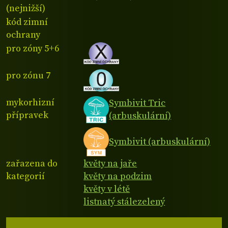
(nejnižší)
kód zimní
ochrany
pro zóny 5+6
pro zónu 7
mykorhizní
Symbivit Tric
přípravek
(arbuskulární)
Symbivit (arbuskulární)
zařazena do
květy na jaře
kategorií
květy na podzim
květy v létě
listnatý stálezelený