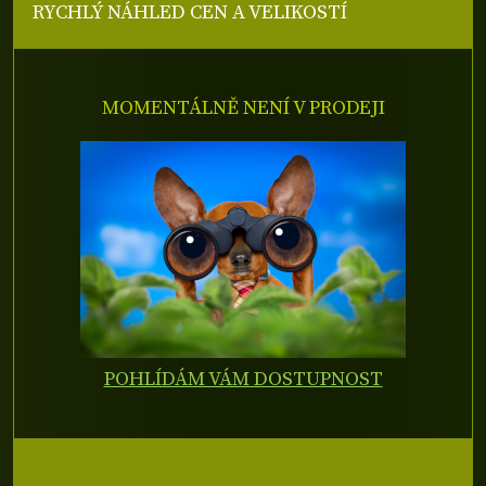
RYCHLÝ NÁHLED CEN A VELIKOSTÍ
MOMENTÁLNĚ NENÍ V PRODEJI
POHLÍDÁM VÁM DOSTUPNOST