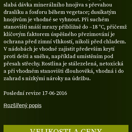
slabá dávka minerálního hnojiva s převahou
draslíku a fosforu během vegetace; dusíkatým
hnojivům je vhodné se vyhnout. Při suchém
stanovišti snáší mrazy přibližně do –18 °C, přičemž
klíčovým faktorem úspěšného přezimování je
ochrana před zimní vlhkostí, nikoli před chladem.
V nádobách je vhodné zajistit především krytí
proti dešti a sněhu, například umístěním pod
přesah střechy. Rostlina je stálezelená, netoxická
a při vhodném stanovišti dlouhověká, vhodná i do
zahrad s nízkými nároky na údržbu.
Poslední revize 17-06-2016
Rozšířený popis
VELIKOSTI A CENY