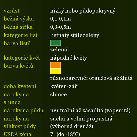
vzrůst
nízký nebo půdopokryvný
běžná výška
0,1-0,1m
běžná šířka
0,3-0,5m
kategorie list
listnatý stálezelený
barva listů
zelená
kategorie květ
nápadné květy
barva květů
různobarevné: oranžová až žlutá
doba kvetení
květen-září
nároky na
slunce
slunce
nároky na půdu
neutrální až zásaditá (vápenitá)
nároky na
suchá a velmi propustná
vlhkost půdy
(výborná drenáž)
USDA zóna
7 (do -18°C)