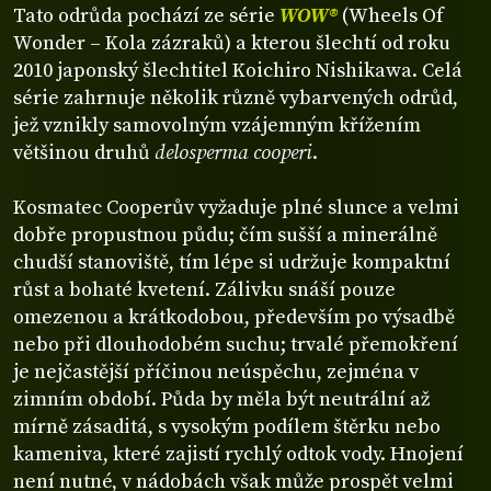
Tato odrůda pochází ze série
WOW®
(Wheels Of
Wonder – Kola zázraků) a kterou šlechtí od roku
2010 japonský šlechtitel Koichiro Nishikawa. Celá
série zahrnuje několik různě vybarvených odrůd,
jež vznikly samovolným vzájemným křížením
většinou druhů
delosperma cooperi
.
Kosmatec Cooperův vyžaduje plné slunce a velmi
dobře propustnou půdu; čím sušší a minerálně
chudší stanoviště, tím lépe si udržuje kompaktní
růst a bohaté kvetení. Zálivku snáší pouze
omezenou a krátkodobou, především po výsadbě
nebo při dlouhodobém suchu; trvalé přemokření
je nejčastější příčinou neúspěchu, zejména v
zimním období. Půda by měla být neutrální až
mírně zásaditá, s vysokým podílem štěrku nebo
kameniva, které zajistí rychlý odtok vody. Hnojení
není nutné, v nádobách však může prospět velmi