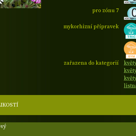
pro zónu 7
mykorhizní přípravek
zařazena do kategorií
květ
květ
květy
listn
LIKOSTÍ
vý