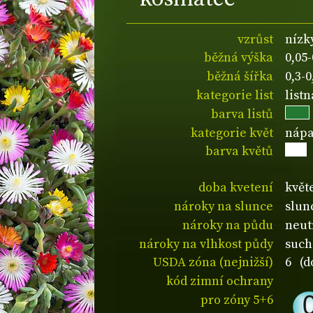
vzrůst
nízk
běžná výška
0,05
běžná šířka
0,3-
kategorie list
listn
barva listů
kategorie květ
nápa
barva květů
doba kvetení
květ
nároky na slunce
slun
nároky na půdu
neut
nároky na vlhkost půdy
such
USDA zóna (nejnižší)
6 (d
kód zimní ochrany
pro zóny 5+6