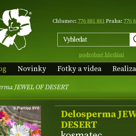
Chlumec:
776 881 881
Praha:
776 8
podrobné hledání
og
Novinky
Fotky a videa
Realiz
perma JEWEL OF DESERT
Delosperma JE
DESERT
kosmatec