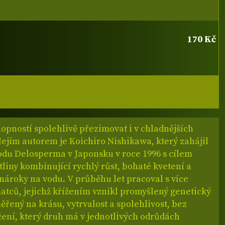
170 Kč
opností spolehlivě přezimovat i v chladnějších
Jejím autorem je Koichiro Nishikawa, který zahájil
rodu Delosperma v Japonsku v roce 1996 s cílem
stliny kombinující rychlý růst, bohaté kvetení a
nároky na vodu. V průběhu let pracoval s více
atců, jejichž křížením vznikl promyšlený genetický
ěřený na krásu, vytrvalost a spolehlivost, bez
čení, který druh má v jednotlivých odrůdách