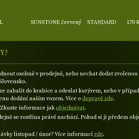
L
SUNSTONE červený
STANDARD
170 
Y?
ednout osobně v prodejně, nebo nechat dodat zvolen
Slovensko.
 zabalit do krabice a odeslat kurýrem, nebo v případě
cenu dodání naším vozem. Více o
dopravě zde
.
? Zkuste informace jak
objednávat
.
ejně se rostlina právě nachází. Pokud si ji předem obje
návky listopad / únor? Více informací
zde
.