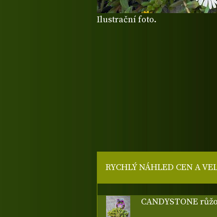
Ilustrační foto.
RYCHLÝ NÁHLED CEN A VE
CANDYSTONE růžo