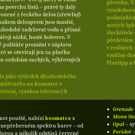
převahu. V 
a povrchu listů – právě ty daly
vysokohors
ozené z řeckého delos (zřetelný)
podmínkám 
znakem delosperm jsou masité,
nových hyb
uhodobě zadržovat vodu a přísně
šlechtitele
ářejí nízké, husté koberce. V
především 
é polštáře promění v záplavu
v reálných
ré se otevírají jen za plného
rostliny do
ším ozdobám suchých, výhřevných
Plantipp a
la jako výsledek dlouhodobého
aměřeného na kosmatce s
etení, vysokou tolerancí k
Grenade
Moon St
enot pouště, nabízí
kosmatce
s
Opal
– s
 nepřeberném spektru barev – od
Peridot
–
růžovou a několik odstínů červené