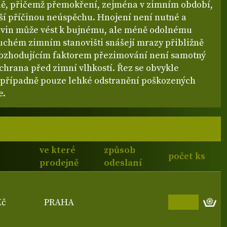
ě, přičemž přemokření, zejména v zimním období,
jší příčinou neúspěchu. Hnojení není nutné a
ivin může vést k bujnému, ale méně odolnému
suchém zimním stanovišti snášejí mrazy přibližně
 rozhodujícím faktorem přezimování není samotný
chrana před zimní vlhkostí. Řez se obvykle
 případně pouze lehké odstranění poškozených
e.
ve které
způsob
počet ks
prodejně
odeslaní
Kč
PRAHA