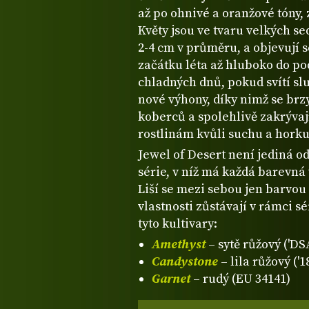
až po ohnivé a oranžové tóny,
Květy jsou ve tvaru velkých s
2-4 cm v průměru, a objevují 
začátku léta až hluboko do po
chladných dnů, pokud svítí slu
nové výhony, díky nimž se brzy
koberců a spolehlivě zakrývaj
rostlinám kvůli suchu a horku
Jewel of Desert není jediná od
série, v níž má každá barevná
Liší se mezi sebou jen barvou 
vlastnosti zůstávají v rámci s
tyto kultivary:
Amethyst
– sytě růžový ('D
Candystone
– lila růžový ('
Garnet
– rudý (EU 34141)