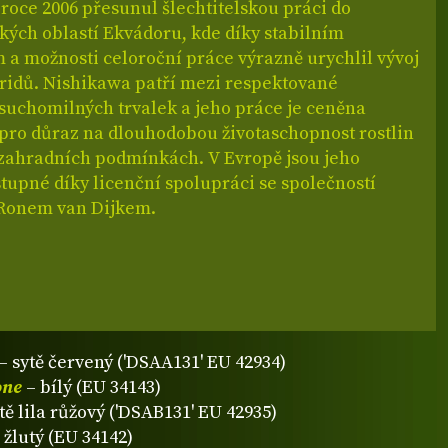
roce 2006 přesunul šlechtitelskou práci do
kých oblastí Ekvádoru, kde díky stabilním
a možnosti celoroční práce výrazně urychlil vývoj
ridů. Nishikawa patří mezi respektované
 suchomilných trvalek a jeho práce je ceněna
pro důraz na dlouhodobou životaschopnost rostlin
 zahradních podmínkách. V Evropě jsou jeho
stupné díky licenční spolupráci se společností
 Ronem van Dijkem.
– sytě červený ('DSAA131' EU 42934)
one
– bílý (EU 34143)
ytě lila růžový ('DSAB131' EU 42935)
 žlutý (EU 34142)