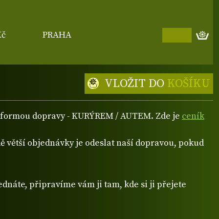
Kč
PRAHA
VLOŽIT DO
KOŠÍKU
ou formou dopravy - KURÝREM / AUTEM. Zde je
ceník
 větší objednávky je odeslat naší dopravou, pokud
dnáte, připravíme vám ji tam, kde si ji přejete