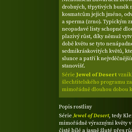
drobných, třpytivých buněk n
kosmatcům jejich jméno, odv
a sperma (zrno). Typickým 
neopadavé listy schopné dlo
plazivý růst, díky němuž vytv
době květu se tyto nenápadn
sedmikráskovitých květů, kte
slunce a patří k nejvděčněj
stanovišť.
Série
Jewel of Desert
vznik
šlechtitelského programu z
mimořádně dlouhou dobou kv
Popis rostliny
Série
Jewel of Desert
, tedy Kl
mimořádně výraznými květy v
čistě bílé a jasně žluté přes 