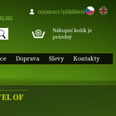
EN
registrace
/
přihlášení
82 882
Nákupní košík je
prázdný
ace
Doprava
Slevy
Kontakty
WEL OF