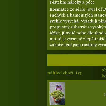
Pěstební nároky a péče
Kosmatce ze série Jewel of D
suchých a kamenitých stanovi
rychle vysychá. Vyžadují pln
propustný substrát s vysoký
těžké, jílovité nebo dlouhod
nutné je výrazně zlepšit pří
zakořenění jsou rostliny výr
o
náhled zboží
typ
ko
1