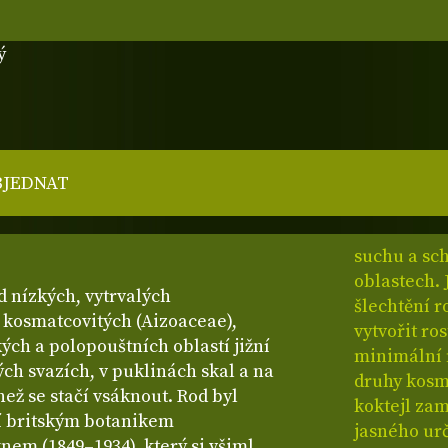
ý
BJEDNAT
suchu a sch
oblastech. 
od nízkých, vytrvalých
šlechtění 
i kosmatcovitých (Aizoaceae),
vytvořit ro
ých a polopouštních oblastí jižní
minimální 
ých svazích, v puklinách skal a na
druhy kosm
než se stačí vsáknout. Rod byl
koktejl zam
tí britským botanikem
jasného ur
m (1849–1934), který si všiml