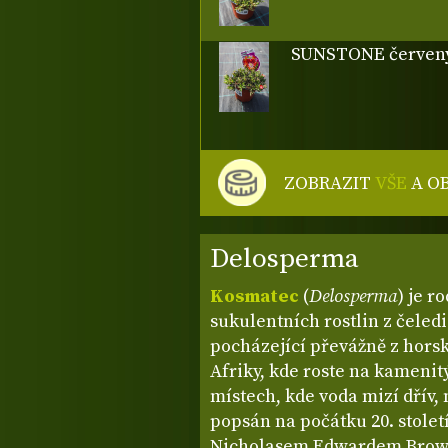
SUNSTONE červen
ZOBRAZIT
VŠE
A O
Delosperma
Kosmatec
(
Delosperma
) je r
sukulentních rostlin z čeled
pocházející převážně z horsk
Afriky, kde roste na kamenit
místech, kde voda mizí dřív, 
popsán na počátku 20. stole
Nicholasem Edwardem Browne