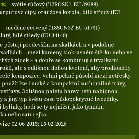
rtz
– světle růžový ('12ROSK1' EU 39388)
urpurové cípy, oranžová korola, bílé středy (EU
e
– měděně červený ('18SUN52' EU 51781)
zlatý, bílé středy (EU 34140)
e pěstují především na skalkách a v podobně
ýsadbách – mezi kameny, v okrasném štěrku nebo ve
chých zídek – a dobře se kombinují s trvalkami
roků, ale s odlišnou dobou kvetení, aby prodloužily
u celé kompozice. Velmi pěkně působí mezi netřesky
, použít lze i nízké a kompaktní suchomilné trávy,
ostřavy. Odlišnou paletu barev listů nabídnou
 a jiný typ květu zase půdopokryvné hvozdíky.
i bylinky, hodí se ty nejnižší, jako tymián,
ka nebo saturejka.
vize 02-06-2015; 15-02-2026