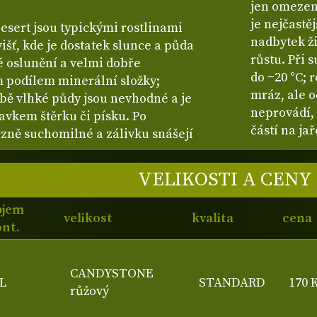
jen omezen
je nejčastě
esert jsou typickými rostlinami
nadbytek ž
šť, kde je dostatek slunce a půda
růstu. Při 
é oslunění a velmi dobře
do −20 °C;
m podílem minerální složky;
mráz, ale o
obě vlhké půdy jsou nevhodné a je
neprovádí,
davkem štěrku či písku. Po
částí na jař
azně suchomilné a zálivku snášejí
VELIKOSTI A CENY
bjem
velikost
kvalita
cena
nt.
CANDYSTONE
L
STANDARD
170 
růžový