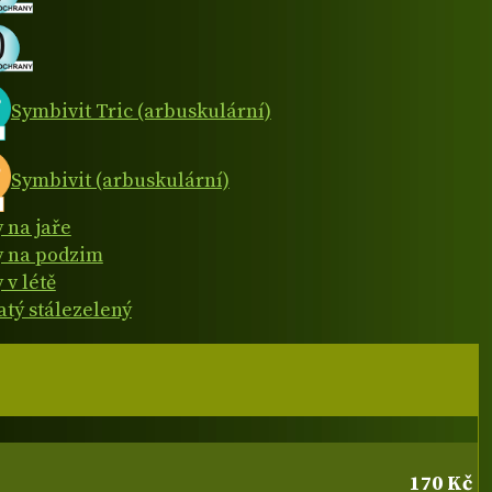
Symbivit Tric (arbuskulární)
Symbivit (arbuskulární)
y na jaře
y na podzim
 v létě
atý stálezelený
170 Kč