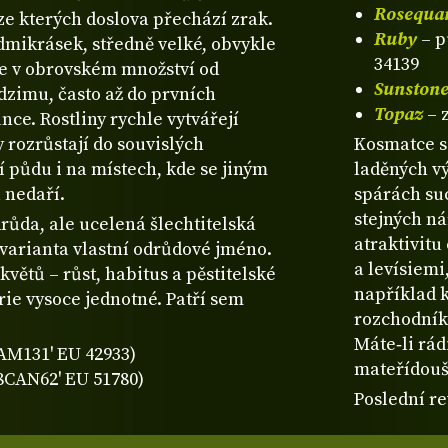
Rosequa
 ze kterých doslova přechází zrak.
Ruby
– p
edmikrásek, středně velké, obvykle
34139
se v obrovském množství od
Sunston
dzimu, často až do prvních
Topaz
– 
nce. Rostliny rychle vytvářejí
 rozrůstají do souvislých
Kosmatce s
í půdu i na místech, kde se jiným
laděných v
 nedaří.
spárách su
stejných ná
růda, ale ucelená šlechtitelská
atraktivit
 varianta vlastní odrůdové jméno.
a levísiemi
květů – růst, habitus a pěstitelské
například k
érie vysoce jednotné. Patří sem
rozchodníky
Máte‑li rád
SAM131' EU 42933)
mateřídouš
18CAN62' EU 51780)
Poslední re