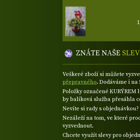
1
ZNÁTE NAŠE
SLEV
Veškeré zboží si můžete vyzv
přepravného
. Dodáváme i na 
Položky označené KURÝREM lze
by balíková služba přesáhla 
Nevíte si rady s objednávkou
Nezáleží na tom, ve které prod
vyzvednout.
Chcete využít slevy pro objed