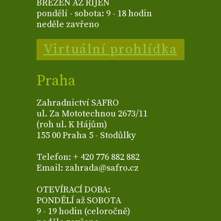
BŘEZEN AŽ ŘÍJEN
pondělí - sobota: 9 - 18 hodin
neděle zavřeno
Virtuální prohlídka
Praha
Zahradnictví SAFRO
ul. Za Mototechnou 2673/11
(roh ul. K Hájům)
155 00 Praha 5 - Stodůlky
Telefon: + 420 776 882 882
Email: zahrada@safro.cz
OTEVÍRACÍ DOBA:
PONDĚLÍ až SOBOTA
9 - 19 hodin (celoročně)