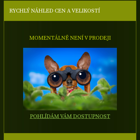
RYCHLÝ NÁHLED CEN A VELIKOSTÍ
MOMENTÁLNĚ NENÍ V PRODEJI
POHLÍDÁM VÁM DOSTUPNOST