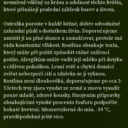
nesmírně vděčný za krásu a odolnost těchto květin,
které přinášejí poslední záblesk barev a života.
Ostrožka poroste v každé běžné, dobře odvodněné
zahradní půdě s dostatkem živin. Doporučujeme
umístit ji na plné slunce a zamulčovat, protože má
ráda konstantní vlhkost. Rostlina obsahuje toxin,
který může při požití způsobit vážné zažívací
potíže. Alergikům může vadit její mléko při dotyku
s citlivou pokožkou. Lesní zvěř a chytrá domácí
zvířat nebezpečí cítí a zdaleka se jí vyhnou.
Rostlina není dlouhověká, doporučujeme po cca 3-
5 letech trsy zjara vyndat ze země a znovu vysadit
pouze mladé, zdravé kousky. Hnojením přípravky
obsahujícími vysoké procento fosforu podpoříte
bohaté kvetení. Mrazuvzdorná do min. -34 °C,
pravděpodobně ještě více.