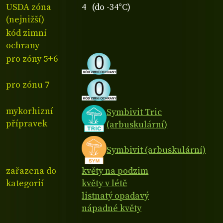
USDA zóna
4 (do -34°C)
(nejnižší)
kód zimní
ochrany
pro zóny 5+6
pro zónu 7
mykorhizní
Symbivit Tric
přípravek
(arbuskulární)
Symbivit (arbuskulární)
zařazena do
květy na podzim
kategorií
květy v létě
listnatý opadavý
nápadné květy