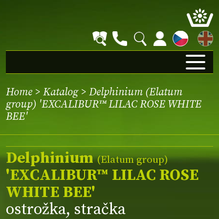
EN
Home
>
Katalog
> Delphinium (Elatum
group) 'EXCALIBUR™ LILAC ROSE WHITE
BEE'
Delphinium
(Elatum group)
'EXCALIBUR™ LILAC ROSE
WHITE BEE'
ostrožka, stračka