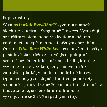
Popis rostliny
Sérii
ostrožek
Excalibur™
vyvinula a množí
šlechtitelská firma Syngenta® Flowers. Vyznačují
se nižším růstem, bohatým kvetením během
celého léta a lepší odolností běžným chorobám.
Odrůda
Lilac Rose White Bee
nese nevšední květy v
pastelově starorůžové barvě. Jsou poloplné,
světlejší až téměř bílé směrem k hrdlu, které je
vyzdobeno tzv. včelkou, tedy soukvětím 6-8
zakrslých plátků, v tomto případě bílé barvy.
Opadavé listy jsou stejně atraktivní jako květy
samotné – jsou velké, až 20 cm na šířku, středně až
tmavě zelené, široce dlanité a hluboce
vykrajované se 3 až 5 nápadnými cípy.