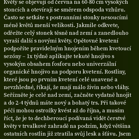
Květy se objevují od června na 60-80 cm vysokých
stoncích a otevírají se směrem odspoda vzhůru.
Často se setkáte s postranními stonky nesoucími
méně květů menší velikosti. Jakmile odkvete,
odřežte celý stonek těsně nad zemí a zanedlouho
vyraší další s novými květy. Opětovné kvetení
podpoříte pravidelným hnojením během kvetoucí
sezóny – 1x týdně aplikujte tekuté hnojivo s
vysokým obsahem fosforu nebo univerzální
organické hnojivo na podporu kvetení. Rostliny,
které jsou po prvním kvetení celé unavené a
nevzhledné, říkají, že mají málo živin nebo vláhy.
Seřízněte je celé nad zemí, začněte vydatně hnojit
a do 2-4 týdnů máte nový a bohatý trs. Při takové
péči mohou ostrožky kvést až do října, a musím
říct, že je to dechberoucí podívaná vidět čerstvé
květy v trvalkové zahradě na podzim, když většina
ostatních rostlin již ztratila svůj lesk a šťávu. Jsem