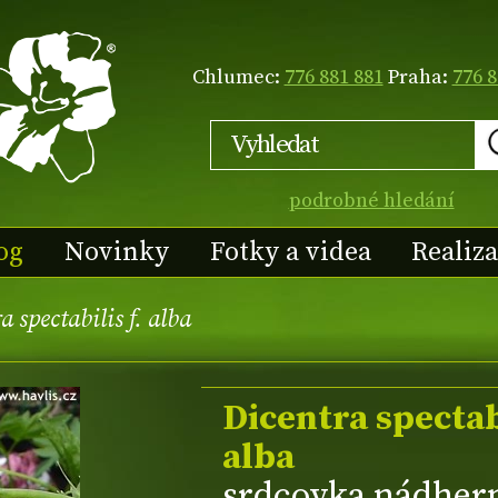
Chlumec:
776 881 881
Praha:
776 8
podrobné hledání
og
Novinky
Fotky a videa
Realiz
 spectabilis f. alba
Dicentra spectabi
alba
srdcovka nádher