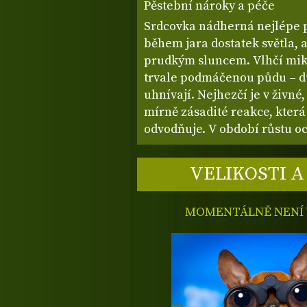
Pěstební nároky a péče
Srdcovka nádherná nejlépe p
během jara dostatek světla, a
prudkým sluncem. Vlhčí mikr
trvale podmáčenou půdu – d
uhnívají. Nejhezčí je v živn
mírně zásadité reakce, která
odvodňuje. V období růstu o
VELIKOSTI A
MOMENTÁLNĚ NENÍ V