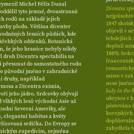
 vymezil Michel Félix Dunal
Dicentra spe
 oddělil tyto jemné, dvoustranně
nejpůsobivě
h rodů na základě jejich
1847 skotsk
tavby plodu. Většina dicenter
objevil v s
vodněných lesních půdách, kde
tehdejších
, křehkých oddenků. Botanická
doplnil ně
ím, že jeho hranice nebyly nikdy
1889). Srdc
yl druh Dicentra spectabilis na
francouzský
í přesunut do samostatného rodu
romantickýc
ho původní jméno v zahradnické
místo v zah
í druhy, například
nese jmén
rmosa a Dicentra eximia,
lady in the 
voří jeho jádro. Srdcovky obývají
ukrytou v 
d vlhkých lesů východní Asie až
pěstována 
padní Severní Ameriky, ale
korejských
ů, elegantní habitus a květy
doplňovala 
ylizovaná srdíčka. Do Evropy se
zabydlela 
otanickým expedicím, zejména