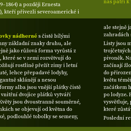
nás patří k
–1864) a později Ernesta
 kteří přivezli severoamerické i
ale stejně 
zahradách 
ovky nádherné
s čistě bílými
chny základní znaky druhu, ale
Listy jsou 
tejně jako růžová forma vyrůstá z
trojčetných
které se v zemi rozvětvují do
pivoněk. Na
žňují rostlině přežít zimy i letní
začínají žl
duté, lehce přepadavé lodyhy,
do přirozen
egantně sklánějí a nesou
květu téměř
ormy alba jsou vnější plátky čistě
začátkem h
vnitřní dvojice plátků vytváří
po lodyze. 
 Květy jsou dvoustranně souměrné,
vysvětluje,
kách se objevují od května do
které zůstá
zké, podlouhlé tobolky se semeny,
Poslední re