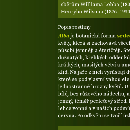
sběrům Williama Lobba (1809
Henryho Wilsona (1876–1930),
Popis rostliny
Alba
je botanická forma
srdc
květy, která si zachovává vše
působí jemněji a éteričtěji. S
dužnatých, křehkých oddenků, 
krátkých, masitých větví a umo
klid. Na jaře z nich vyrůstají 
které se pod vlastní vahou el
jednostranné hrozny květů. U f
bílé, bez růžového nádechu, a 
jemný, téměř perleťový střed.
lehce vonné a v našich podmín
června. Po odkvětu se tvoří ú