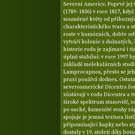
Severní Americe. Poprvé jej
(1789–1856) v roce 1817, když
souměrné květy od příbuznýc
charakteristického tvaru a s
roste v humózních, dobře od
vytváří kolonie z dužnatých
historie rodu je zajímavá i t
úplně stabilní: v roce 1997 b
základě molekulárních studi
Lamprocapnos, přesto se je
praxi používá dodnes. Ostatn
severoamerické Dicentra fo
zůstávají v rodu Dicentra a t
široké spektrum stanovišť, o
po suché, kamenité svahy zá
spojuje je jemná textura list
připomínající kapky nebo st
dostaly v 19. století díky b