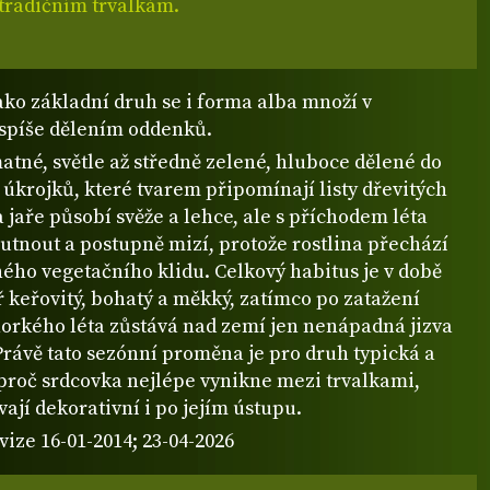
 tradičním trvalkám.
jako základní druh se i forma alba množí v
spíše dělením oddenků.
matné, světle až středně zelené, hluboce dělené do
 úkrojků, které tvarem připomínají listy dřevitých
 jaře působí svěže a lehce, ale s příchodem léta
outnout a postupně mizí, protože rostlina přechází
ého vegetačního klidu. Celkový habitus je v době
 keřovitý, bohatý a měkký, zatímco po zatažení
orkého léta zůstává nad zemí jen nenápadná jizva
Právě tato sezónní proměna je pro druh typická a
 proč srdcovka nejlépe vynikne mezi trvalkami,
vají dekorativní i po jejím ústupu.
vize 16-01-2014; 23-04-2026