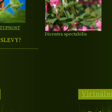
STUPNOST
Dicentra spectabilis
E
SLEVY?
Virtuáln