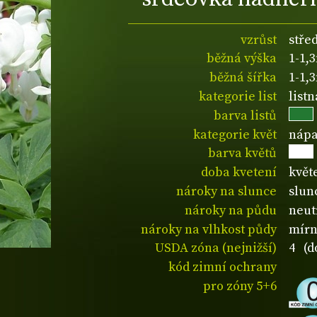
vzrůst
stře
běžná výška
1-1,
běžná šířka
1-1,
kategorie list
list
barva listů
kategorie květ
nápa
barva květů
doba kvetení
květ
nároky na slunce
slunc
nároky na půdu
neut
nároky na vlhkost půdy
mírn
USDA zóna (nejnižší)
4 (d
kód zimní ochrany
pro zóny 5+6