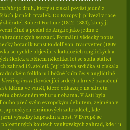
ctabilis
je druh, který si získal pověst jedné z
jších jarních trvalek. Do Evropy ji přivezl v roce
ý sběratel Robert Fortune (1812–1880), který ji
everní Číně a poslal do Anglie jako jednu z
 zahradnických senzací. Formální vědecký popis
mecký botanik Ernst Rudolf von Trautvetter (1809–
ovka se rychle objevila v katalozích anglických a
ch školek a během několika let se stala stálicí
h zahrad 19. století. Její růžová srdíčka si získala
radnickém folkloru i běžné kultuře: v angličtině
o
bleeding heart
(krvácející srdce) a hravé označení
bath
(dáma ve vaně), které odkazuje na siluetu
květu obráceném vzhůru nohama. V Asii byla
dlouho před svým evropským debutem, zejména v
 a japonských chrámových zahradách, kde
jarní výsadby kapradin a host. V Evropě se
v polostinných koutech venkovských zahrad, kde i u