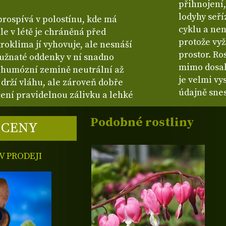
přihnojení,
lodyhy seří
rospívá v polostínu, kde má
cyklu a nen
le v létě je chráněná před
protože vyž
oklima jí vyhovuje, ale nesnáší
prostor. Ro
užnaté oddenky v ní snadno
mimo dosah
é, humózní zemině neutrální až
je velmi vy
 drží vláhu, ale zároveň dobře
údajně snes
cení pravidelnou zálivku a lehké
Podobné rostliny
 CENY
 PRODEJI