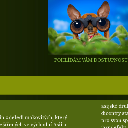
POHLÍDÁM VÁM DOSTUPNOST
asijské dru
dicentry st
in z čeledi makovitých, který
pro svou sp
zšířených ve východní Asii a
jarní efek