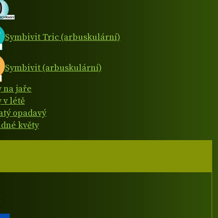
Symbivit Tric (arbuskulární)
Symbivit (arbuskulární)
y na jaře
 v létě
natý opadavý
dné květy
I