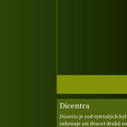
Dicentra
Dicentra
je rod vytrvalých byl
zahrnuje asi dvacet druhů ro