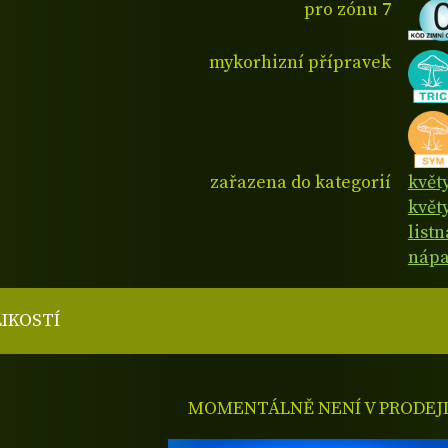
pro zónu 7
mykorhizní přípravek
zařazena do kategorií
květ
květy
list
nápa
LIKOSTÍ
MOMENTÁLNĚ NENÍ V PRODEJ