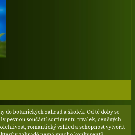
hy do botanických zahrad a školek. Od té doby se
aly pevnou součástí sortimentu trvalek, ceněných
olehlivost, romantický vzhled a schopnost vytvořit
t, který v zahradě nemá mnoho konkurentů.