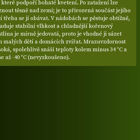
 které podpoří bohaté kvetení. Po zatažení lze
znout těsně nad zemí; je to přirozená součást jejího
í třeba se jí obávat. V nádobách se pěstuje obtížně,
aduje stabilní vlhkost a chladnější kořenový
stlina je mírně jedovatá, proto je vhodné ji sázet
 malých dětí a domácích zvířat. Mrazuvzdornost
soká, spolehlivě snáší teploty kolem minus 34 °C a
e až -40 °C (nevyzkoušeno).