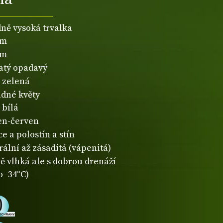
dně vysoká trvalka
3m
3m
natý opadavý
zelená
dné květy
bílá
en-červen
e a polostín a stín
rální až zásaditá (vápenitá)
ě vlhká ale s dobrou drenáží
o -34°C)