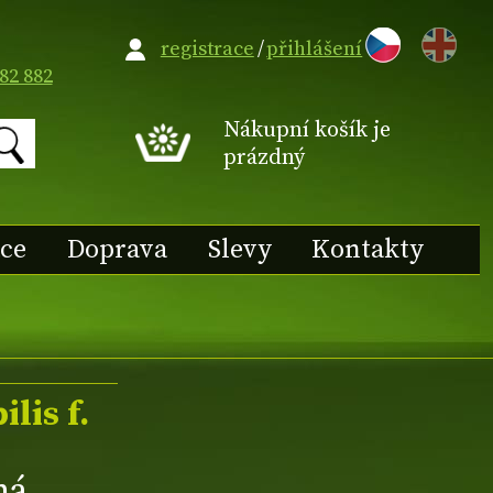
EN
registrace
/
přihlášení
82 882
Nákupní košík je
prázdný
ace
Doprava
Slevy
Kontakty
lis f.
ná