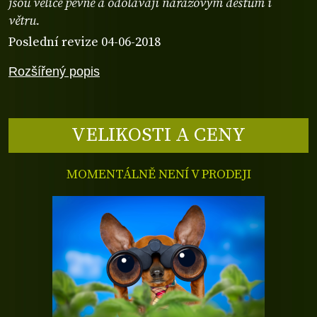
jsou velice pevné a odolávají nárazovým dešťům i
větru.
Poslední revize 04-06-2018
Rozšířený popis
VELIKOSTI A CENY
MOMENTÁLNĚ NENÍ V PRODEJI