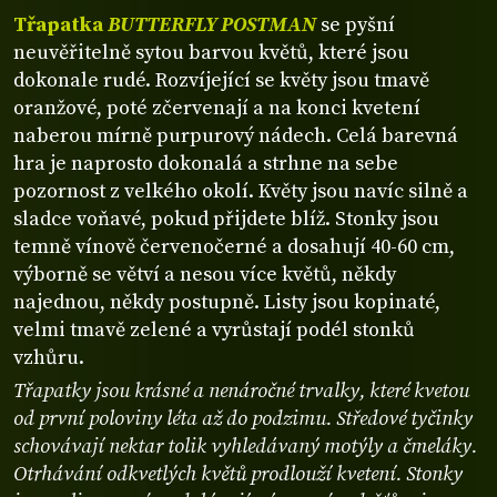
Třapatka
BUTTERFLY POSTMAN
se pyšní
neuvěřitelně sytou barvou květů, které jsou
dokonale rudé. Rozvíjející se květy jsou tmavě
oranžové, poté zčervenají a na konci kvetení
naberou mírně purpurový nádech. Celá barevná
hra je naprosto dokonalá a strhne na sebe
pozornost z velkého okolí. Květy jsou navíc silně a
sladce voňavé, pokud přijdete blíž. Stonky jsou
temně vínově červenočerné a dosahují 40-60 cm,
výborně se větví a nesou více květů, někdy
najednou, někdy postupně. Listy jsou kopinaté,
velmi tmavě zelené a vyrůstají podél stonků
vzhůru.
Třapatky jsou krásné a nenáročné trvalky, které kvetou
od první poloviny léta až do podzimu. Středové tyčinky
schovávají nektar tolik vyhledávaný motýly a čmeláky.
Otrhávání odkvetlých květů prodlouží kvetení. Stonky