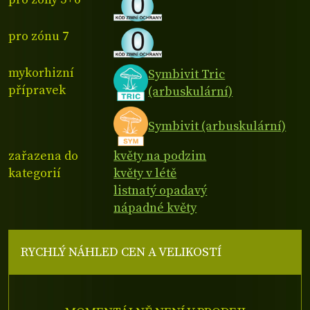
pro zónu 7
mykorhizní
Symbivit Tric
přípravek
(arbuskulární)
Symbivit (arbuskulární)
zařazena do
květy na podzim
kategorií
květy v létě
listnatý opadavý
nápadné květy
RYCHLÝ NÁHLED CEN A VELIKOSTÍ