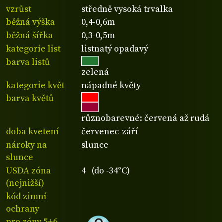
vzrůst
středně vysoká trvalka
běžná výška
0,4-0,6m
běžná šířka
0,3-0,5m
kategorie list
listnatý opadavý
barva listů
zelená
kategorie květ
nápadné květy
barva květů
různobarevné: červená až rudá
doba kvetení
červenec-září
nároky na
slunce
slunce
USDA zóna
4 (do -34°C)
(nejnižší)
kód zimní
ochrany
pro zóny 5+6