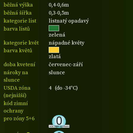
běžná výška
0,4-0,6m
běžná šířka
0,3-0,5m
kategorie list
listnatý opadavý
barva listů
zelená
kategorie květ
nápadné květy
barva květů
zlatá
doba kvetení
červenec-září
nároky na
slunce
slunce
USDA zóna
4 (do -34°C)
(nejnižší)
kód zimní
ochrany
pro zóny 5+6