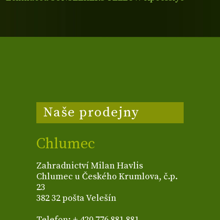
Naše prodejny
Chlumec
Zahradnictví Milan Havlis
Chlumec u Českého Krumlova, č.p.
23
382 32 pošta Velešín
Telefon: + 420 776 881 881