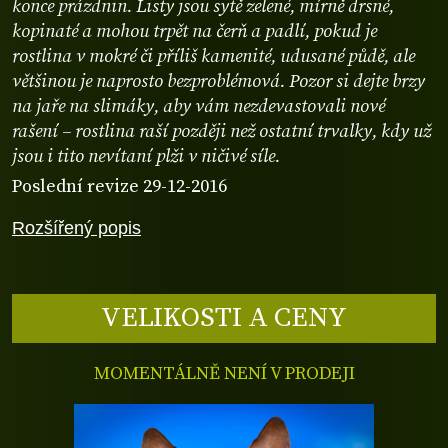
konce prázdnin. Listy jsou sytě zelené, mírně drsné,
kopinaté a mohou trpět na čerň a padlí, pokud je
rostlina v mokré či příliš kamenité, udusané půdě, ale
většinou je naprosto bezproblémová. Pozor si dejte brzy
na jaře na slimáky, aby vám nezdevastovali nové
rašení – rostlina raší později než ostatní trvalky, kdy už
jsou i tito nevítaní plži v ničivé síle.
Poslední revize 29-12-2016
Rozšířený popis
VELIKOSTI A CENY
MOMENTÁLNĚ NENÍ V PRODEJI