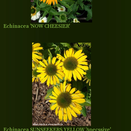
Echinacea 'NOW CHEESIER'
Echinacea SUNSEEKERS YELLOW 'Apecssiye'