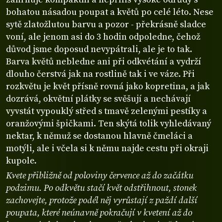
bohatou násadou poupat a květů po celé léto. Nese
sytě zlatožlutou barvu a pozor - překrásně sladce
voní, ale jenom asi do 3 hodin odpoledne, čehož
důvod jsme doposud nevypátrali, ale je to tak.
Barva květů nebledne ani při odkvétání a vydrží
dlouho čerstvá jak na rostlině tak i ve váze. Při
rozkvětu je květ přísně rovná jako kopretina, a jak
dozrává, okvětní plátky se svěšují a nechávají
vyvstát vypouklý střed s tmavě zelenými pestíky a
oranžovými špičkami. Ten skýtá tolik vyhledávaný
nektar, k němuž se dostanou hlavně čmeláci a
motýli, ale i včela si k němu najde cestu při okraji
kupole.
Kvete přibližně od poloviny července až do začátku
podzimu. Po odkvětu stačí květ odstřihnout, stonek
zachovejte, protože podél něj vyrůstají z paždí další
poupata, které neúnavně pokračují v kvetení až do