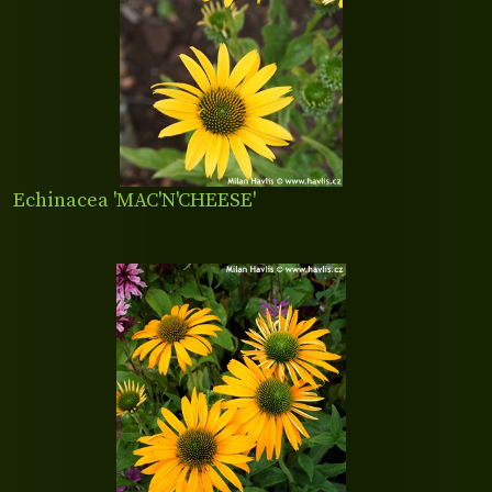
Echinacea 'MAC'N'CHEESE'