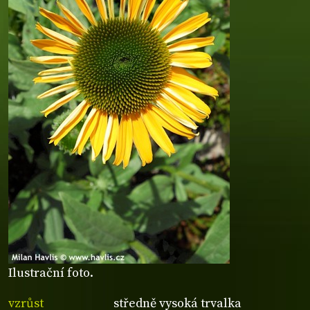
Ilustrační foto.
vzrůst
středně vysoká trvalka