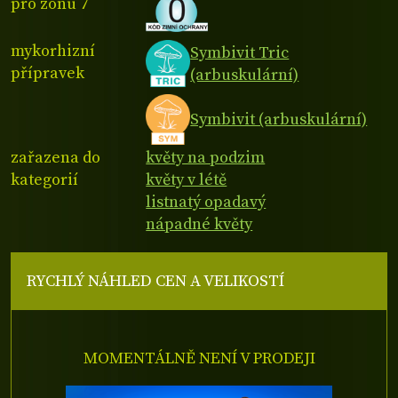
pro zónu 7
mykorhizní
Symbivit Tric
přípravek
(arbuskulární)
Symbivit (arbuskulární)
zařazena do
květy na podzim
kategorií
květy v létě
listnatý opadavý
nápadné květy
RYCHLÝ NÁHLED CEN A VELIKOSTÍ
MOMENTÁLNĚ NENÍ V PRODEJI