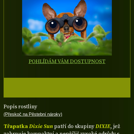
POHLÍDÁM VÁM DOSTUPNOST
Popis rostliny
(Přeskoč na Pěstební nároky)
Třapatka
Dixie Sun
patří do skupiny
DIXIE
, jež
zahrnuje kompaktní a nepříliš vysoké odrůdy s