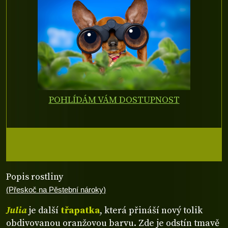
POHLÍDÁM VÁM DOSTUPNOST
Popis rostliny
(Přeskoč na Pěstební nároky)
Julia
je další
třapatka
, která přináší nový tolik
obdivovanou oranžovou barvu. Zde je odstín tmavě