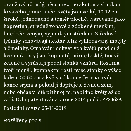
oranžový až rudý, něco mezi terakotou a slupkou
krvavého pomeranče. Květy jsou velké, 10-12 cm
široké, jednoduché a téměř ploché, tvarované jako
kopretina, středně voňavé a zdobené menším,
hnědočerveným, vypouklým středem. Středové
tyčinky schovávají nektar tolik vyhledávaný motýly
a čmeláky. Otrhávání odkvetlých květů prodlouží
kvetení. Listy jsou kopinaté, mírně lesklé, tmavě
zelené a vyrůstají podél stonků vzhůru. Rostlina
tvoří menší, kompaktní rostliny se stonky o výšce
kolem 50-60 cm a květy od konce června až do
konce srpna a pokud jí dopřejete živnou zem,
nebo občas v létě přihnojíte, nabídne květy až do
září. Byla patentována v roce 2014 pod č. PP24629.
Poslední revize 25-11-2019
Rozšířený popis