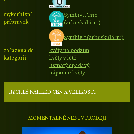
mykorhizní
Symbivit Tric
přípravek
(arbuskulární)
Symbivit (arbuskulární)
zařazena do
květy na podzim
kategorií
květy v létě
listnatý opadavý
nápadné květy
RYCHLÝ NÁHLED CEN A VELIKOSTÍ
MOMENTÁLNĚ NENÍ V PRODEJI