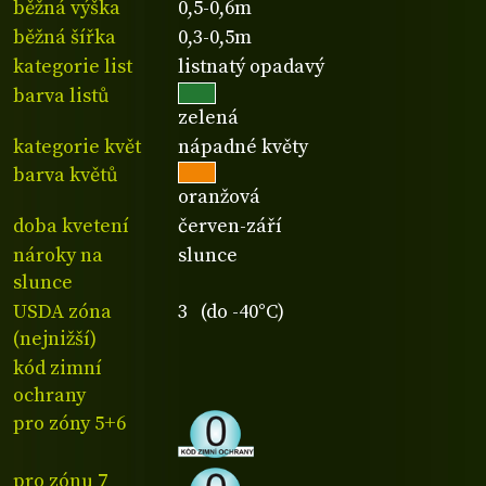
běžná výška
0,5-0,6m
běžná šířka
0,3-0,5m
kategorie list
listnatý opadavý
barva listů
zelená
kategorie květ
nápadné květy
barva květů
oranžová
doba kvetení
červen-září
nároky na
slunce
slunce
USDA zóna
3 (do -40°C)
(nejnižší)
kód zimní
ochrany
pro zóny 5+6
pro zónu 7