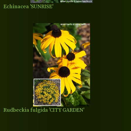
Echinacea 'SUNRISE'
Rudbeckia fulgida 'CITY GARDEN'