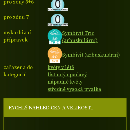
pro zóny 5+6
pro zónu 7
mykorhizní
Symbivit Tric
přípravek
(arbuskulární)
Symbivit (arbuskulární)
zařazena do
květy v létě
kategorií
listnatý opadavý
nápadné květy
středně vysoká trvalka
RYCHLÝ NÁHLED CEN A VELIKOSTÍ