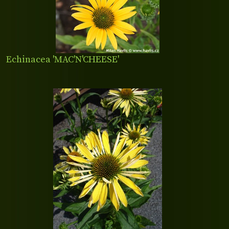
Echinacea 'MAC'N'CHEESE'