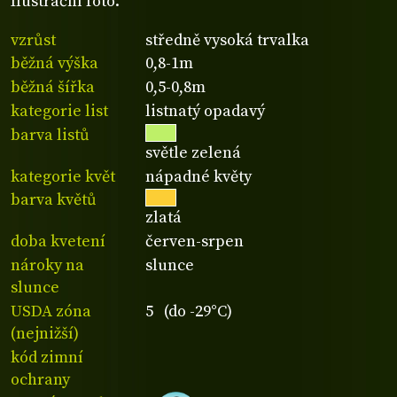
Ilustrační foto.
vzrůst
středně vysoká trvalka
běžná výška
0,8-1m
běžná šířka
0,5-0,8m
kategorie list
listnatý opadavý
barva listů
světle zelená
kategorie květ
nápadné květy
barva květů
zlatá
doba kvetení
červen-srpen
nároky na
slunce
slunce
USDA zóna
5 (do -29°C)
(nejnižší)
kód zimní
ochrany