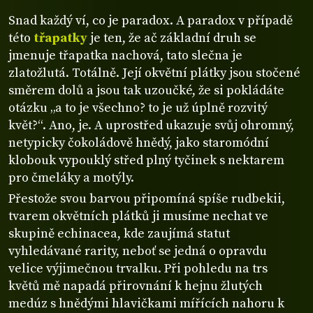
Snad každý ví, co je paradox. A paradox v případě
této
třapatky
je ten, že ač základní druh se
jmenuje třapatka nachová, tato slečna je
zlatožlutá. Totálně. Její okvětní plátky jsou stočené
směrem dolů a jsou tak uzoučké, že si pokládáte
otázku „a to je všechno? to je už úplně rozvitý
květ?“. Ano, je. A uprostřed ukazuje svůj ohromný,
netypicky čokoládově hnědý, jako staromódní
klobouk vypouklý střed plný tyčinek s nektarem
pro čmeláky a motýly.
Přestože svou barvou připomíná spíše rudbekii,
tvarem okvětních plátků ji musíme nechat ve
skupině echinacea, kde zaujímá statut
vyhledávané rarity, neboť se jedná o opravdu
velice výjimečnou trvalku. Při pohledu na trs
květů mě napadá přirovnání k hejnu žlutých
medúz s hnědými hlavičkami mířících nahoru k