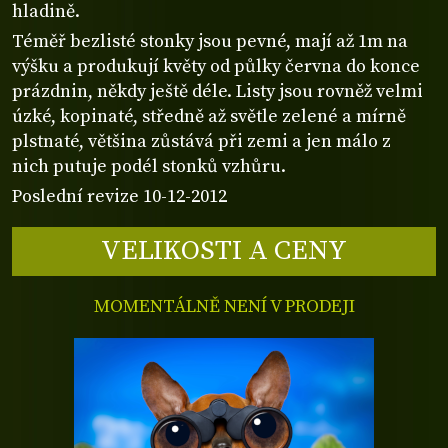
hladině.
Téměř bezlisté stonky jsou pevné, mají až 1m na
výšku a produkují květy od půlky června do konce
prázdnin, někdy ještě déle. Listy jsou rovněž velmi
úzké, kopinaté, středně až světle zelené a mírně
plstnaté, většina zůstává při zemi a jen málo z
nich putuje podél stonků vzhůru.
Poslední revize 10-12-2012
VELIKOSTI A CENY
MOMENTÁLNĚ NENÍ V PRODEJI