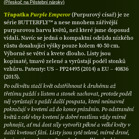
(Přeskoč na Pěstební nároky)
Třapatka
Purple Emperor
(Purpurový císař) je ze
série BUTTERFLY™ a nese mnohem zářivější
purpurovou barvu květů, než které jsme doposud
vídali. Navíc se jedná o kompaktní odrůdu nízkého
růstu dosahující výšky pouze kolem 40-50 cm.
Výborně se větví a kvete dlouho. Listy jsou
kopinaté, tmavě zelené a vyrůstají podél stonků
vzhůru. Patenty: US – PP24495 (2014) a EU – 40836
(2015).
Po odkvětu stačí květ odstřihnout k druhému až
třetímu paždí s listem a stonek zachovat, protože podél
něj vyrůstají z paždí další poupata, která neúnavně
pokračují v kvetení až do konce prázdnin. Po odstranění
květů z celé vlny kvetení je dobré rostlinu vždy mírně
pohnojit, ať má dost síly vytvořit pěkné a velké květy v
další kvetoucí fázi. Listy jsou sytě zelené, mírně drsné,