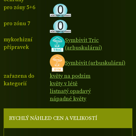
pro zóny 5+6
pro zónu 7
mykorhizní
Symbivit Tric
přípravek
(arbuskulární)
Symbivit (arbuskulární)
zařazena do
květy na podzim
kategorií
květy v létě
listnatý opadavý
nápadné květy
RYCHLÝ NÁHLED CEN A VELIKOSTÍ