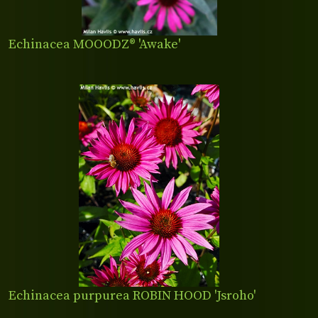
Echinacea MOOODZ® 'Awake'
Echinacea purpurea ROBIN HOOD 'Jsroho'