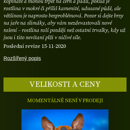
kopinaté a mohou trpět na čerň a padlí, pokud je
rostlina v mokré či příliš kamenité, udusané půdě, ale
většinou je naprosto bezproblémová. Pozor si dejte brzy
na jaře na slimáky, aby vám nezdevastovali nové
rašení – rostlina raší později než ostatní trvalky, kdy už
jsou i tito nevítaní plži v ničivé síle.
Poslední revize 15-11-2020
Rozšířený popis
VELIKOSTI A CENY
MOMENTÁLNĚ NENÍ V PRODEJI