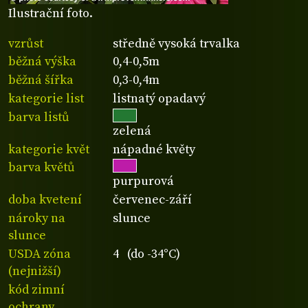
Ilustrační foto.
vzrůst
středně vysoká trvalka
běžná výška
0,4-0,5m
běžná šířka
0,3-0,4m
kategorie list
listnatý opadavý
barva listů
zelená
kategorie květ
nápadné květy
barva květů
purpurová
doba kvetení
červenec-září
nároky na
slunce
slunce
USDA zóna
4 (do -34°C)
(nejnižší)
kód zimní
ochrany