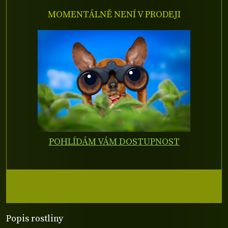
MOMENTÁLNĚ NENÍ V PRODEJI
POHLÍDÁM VÁM DOSTUPNOST
Popis rostliny