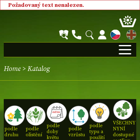
Požadovaný text nenalezen.
EN
Home
>
Katalog
VŠECHNY
podle
podle
podle
podle
podle
NYNÍ
doby
typu a
druhu
olistění
vzrůstu
dostupné
květu
použití