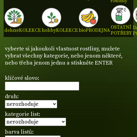
rostliny
OSTATNÍ
D
deluxe
KOLEKCE
hobby
KOLEKCE
bio
PRODEJNA
POTŘEBY
P
vyberte si jakoukoli vlastnost rostliny, mužete
vybrat všechny kategorie, nebo jenom některé,
nebo třeba jenom jednu a stiskněte ENTER
klíčové slovo:
druh:
kategorie list:
barva listů: