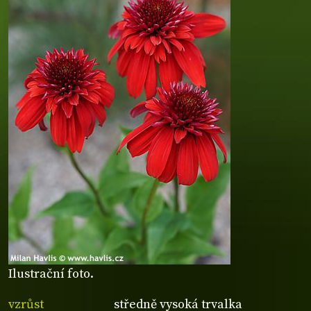
Ilustrační foto.
vzrůst
středně vysoká trvalka