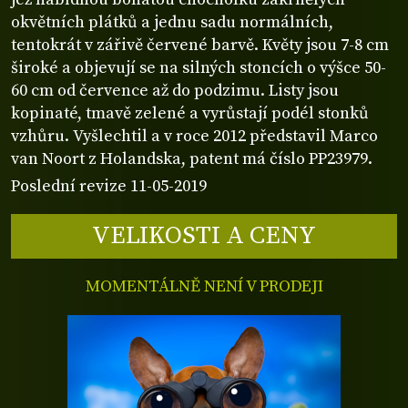
okvětních plátků a jednu sadu normálních,
tentokrát v zářivě červené barvě. Květy jsou 7-8 cm
široké a objevují se na silných stoncích o výšce 50-
60 cm od července až do podzimu. Listy jsou
kopinaté, tmavě zelené a vyrůstají podél stonků
vzhůru. Vyšlechtil a v roce 2012 představil Marco
van Noort z Holandska, patent má číslo PP23979.
Poslední revize 11-05-2019
VELIKOSTI A CENY
MOMENTÁLNĚ NENÍ V PRODEJI