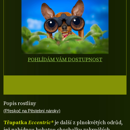
POHLÍDÁM VÁM DOSTUPNOST
Popis rostliny
(Přeskoč na Pěstební nároky)
Třapatka
Eccentric®
je další z plnokvětých odrůd,
jež nabídnou bohatou chocholku zakrnělých