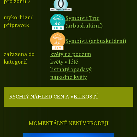
pro zónu 7
mykorhizní
Symbivit Tric
přípravek
(arbuskulární)
Symbivit (arbuskulární)
zařazena do
květy na podzim
kategorií
květy v létě
listnatý opadavý
nápadné květy
RYCHLÝ NÁHLED CEN A VELIKOSTÍ
MOMENTÁLNĚ NENÍ V PRODEJI