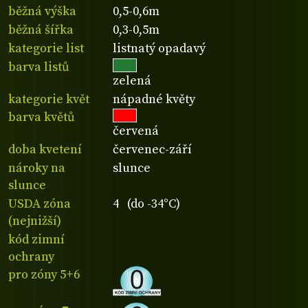
běžná výška
0,5-0,6m
běžná šířka
0,3-0,5m
kategorie list
listnatý opadavý
barva listů
zelená
kategorie květ
nápadné květy
barva květů
červená
doba kvetení
červenec-září
nároky na
slunce
slunce
USDA zóna
4 (do -34°C)
(nejnižší)
kód zimní
ochrany
pro zóny 5+6