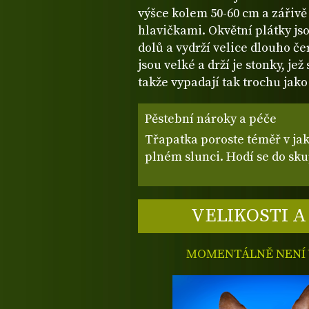
výšce kolem 50-60 cm a zářiv
hlavičkami. Okvětní plátky js
dolů a vydrží velice dlouho če
jsou velké a drží je stonky, jež
takže vypadají tak trochu jako
Pěstební nároky a péče
Třapatka poroste téměř v j
plném slunci. Hodí se do sk
VELIKOSTI A
MOMENTÁLNĚ NENÍ V