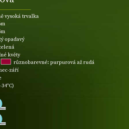
ně vysoká trvalka
,6m
,5m
atý opadavý
zelená
né květy
různobarevné: purpurová až rudá
nec-září
e
-34°C)