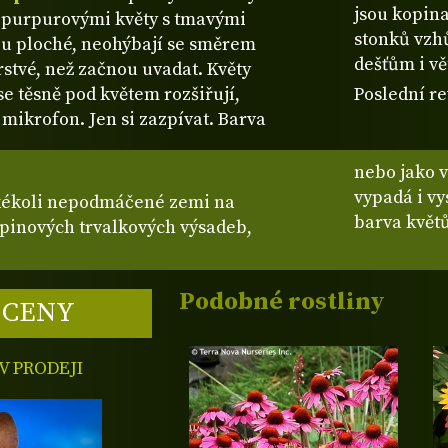
jsou kopina
ě purpurovými květy s tmavými
stonků vzh
ou ploché, neohýbají se směrem
dešťům i vě
rstvé, než začnou uvadat. Květy
 se těsně pod květem rozšiřují,
Poslední re
 mikrofon. Jen si zazpívat. Barva
nebo jako v
vypadá i v
akékoli nepodmáčené zemi na
barva květ
upinových trvalkových výsadeb,
Podobné rostliny
 CENY
 PRODEJI