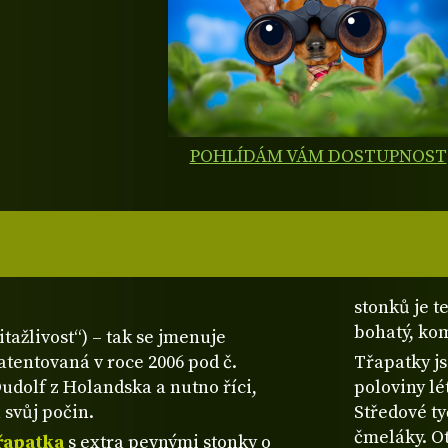
POHLÍDÁM VÁM DOSTUPNOST
stonků je t
bohatý, ko
tažlivost“) – tak se jmenuje
tentovaná v roce 2006 pod č.
Třapatky js
 Oudolf z Holandska a nutno říci,
poloviny l
 svůj počin.
Středové ty
čmeláky. Ot
řapatka
s extra pevnými stonky o