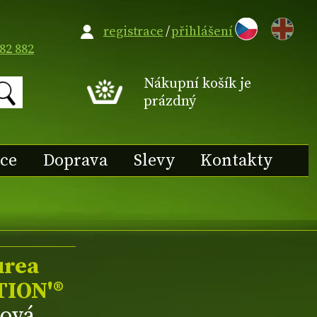
EN
registrace
/
přihlášení
82 882
Nákupní košík je
prázdný
ace
Doprava
Slevy
Kontakty
urea
TION'®
hová