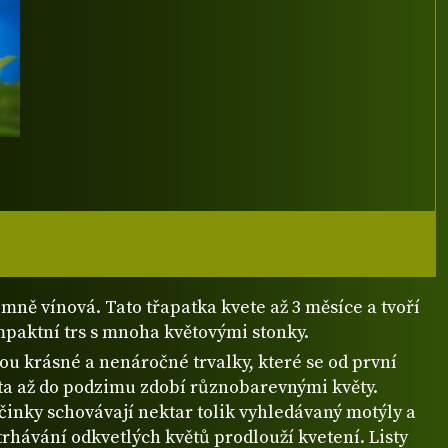
emně vínová. Tato třapatka kvete až 3 měsíce a tvoří
mpaktní trs s mnoha květovými stonky.
ou krásné a nenáročné trvalky, které se od první
éta až do podzimu zdobí různobarevnými květy.
činky schovávají nektar tolik vyhledávaný motýly a
rhávání odkvetlých květů prodlouží kvetení. Listy