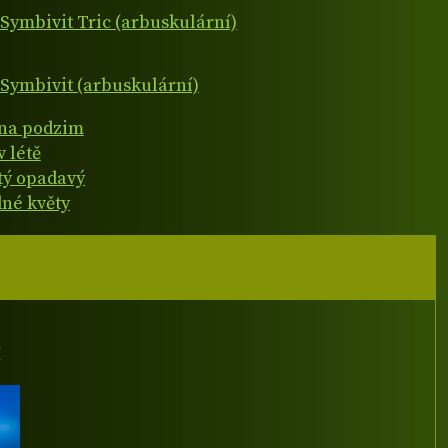
Symbivit Tric (arbuskulární)
Symbivit (arbuskulární)
 na podzim
v létě
atý opadavý
né květy
I