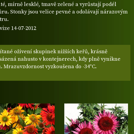
té, mírně lesklé, tmavě zelené a vyrůstají podél
ůru. Stonky jsou velice pevné a odolávají nárazovým
tru.
vize 14-07-2012
ítané oživení skupinek nižších keřů, krásně
ysázená nahusto v kontejnerech, kdy plně vynikne
ů. Mrazuvzdornost vyzkoušena do -34°C.