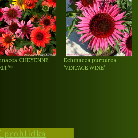
inacea 'CHEYENNE
Echinacea purpurea
RIT'™
'VINTAGE WINE'
í prohlídka