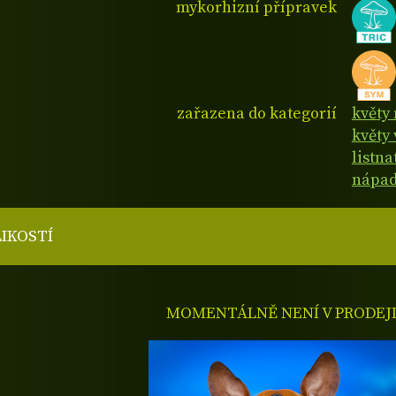
mykorhizní přípravek
zařazena do kategorií
květy
květy 
listn
nápad
LIKOSTÍ
MOMENTÁLNĚ NENÍ V PRODEJ