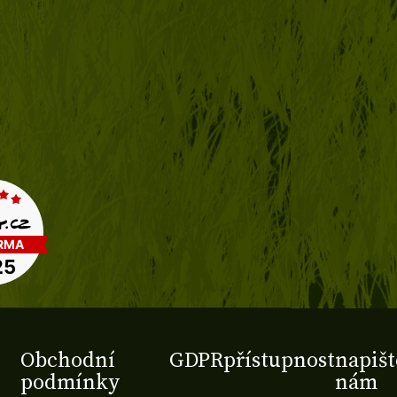
Obchodní
GDPR
přístupnost
napišt
podmínky
nám