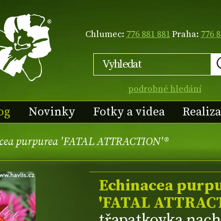
Chlumec:
776 881 881
Praha:
776 8
podrobné hledání
og
Novinky
Fotky a videa
Realiz
cea purpurea 'FATAL ATTRACTION'®
Echinacea purp
'FATAL ATTRAC
třapatkovka nac