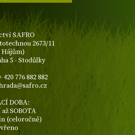
ctví SAFRO
totechnou 2673/11
K Hájům)
aha 5 - Stodůlky
+ 420 776 882 882
ahrada@safro.cz
CÍ DOBA:
 až SOBOTA
din (celoročně)
avřeno