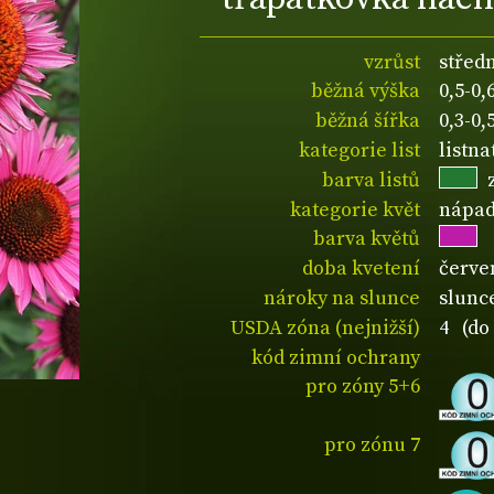
vzrůst
střed
běžná výška
0,5-0
běžná šířka
0,3-0
kategorie list
listn
barva listů
kategorie květ
nápad
barva květů
doba kvetení
červe
nároky na slunce
slunc
USDA zóna (nejnižší)
4 (do 
kód zimní ochrany
pro zóny 5+6
pro zónu 7