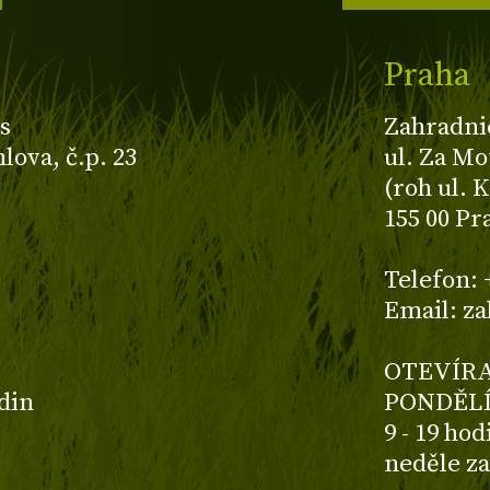
Praha
s
Zahradni
ova, č.p. 23
ul. Za Mo
(roh ul. 
155 00 Pr
z
Telefon: 
Email: z
OTEVÍRA
odin
PONDĚLÍ
9 - 19 ho
neděle z