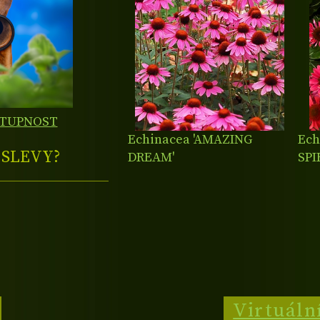
STUPNOST
Echinacea 'AMAZING
Ech
E
SLEVY?
DREAM'
SPI
Virtuáln