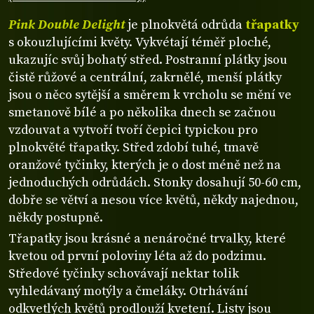
Pink Double Delight
je plnokvětá odrůda
třapatky
s okouzlujícími květy. Vykvétají téměř ploché,
ukazujíc svůj bohatý střed. Postranní plátky jsou
čistě růžové a centrální, zakrnělé, menší plátky
jsou o něco sytější a směrem k vrcholu se mění ve
smetanově bílé a po několika dnech se začnou
vzdouvat a vytvoří tvoří čepici typickou pro
plnokvěté třapatky. Střed zdobí tuhé, tmavě
oranžové tyčinky, kterých je o dost méně než na
jednoduchých odrůdách. Stonky dosahují 50-60 cm,
dobře se větví a nesou více květů, někdy najednou,
někdy postupně.
Třapatky jsou krásné a nenáročné trvalky, které
kvetou od první poloviny léta až do podzimu.
Středové tyčinky schovávají nektar tolik
vyhledávaný motýly a čmeláky. Otrhávání
odkvetlých květů prodlouží kvetení. Listy jsou