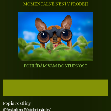
MOMENTÁLNĚ NENÍ V PRODEJI
POHLÍDÁM VÁM DOSTUPNOST
Popis rostliny
(Přeskoč na Pěstební nároky)