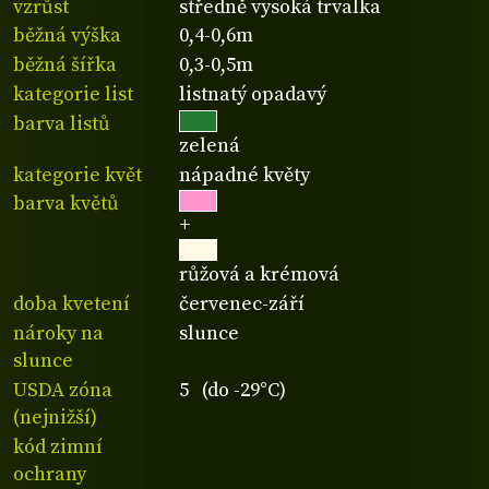
vzrůst
středně vysoká trvalka
běžná výška
0,4-0,6m
běžná šířka
0,3-0,5m
kategorie list
listnatý opadavý
barva listů
zelená
kategorie květ
nápadné květy
barva květů
+
růžová a krémová
doba kvetení
červenec-září
nároky na
slunce
slunce
USDA zóna
5 (do -29°C)
(nejnižší)
kód zimní
ochrany