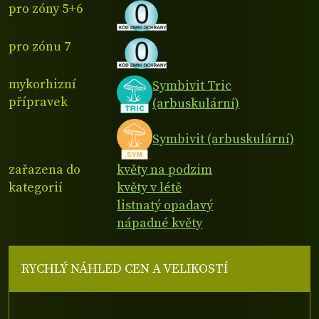
pro zóny 5+6
pro zónu 7
mykorhizní
Symbivit Tric
přípravek
(arbuskulární)
Symbivit (arbuskulární)
zařazena do
květy na podzim
kategorií
květy v létě
listnatý opadavý
nápadné květy
RYCHLÝ NÁHLED CEN A VELIKOSTÍ