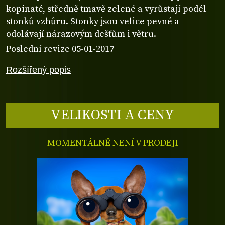
kopinaté, středně tmavě zelené a vyrůstají podél
stonků vzhůru. Stonky jsou velice pevné a
odolávají nárazovým dešťům i větru.
Poslední revize 05-01-2017
Rozšířený popis
VELIKOSTI A CENY
MOMENTÁLNĚ NENÍ V PRODEJI