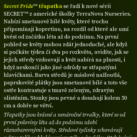
Secret Pride
™
třapatka
se řadí k nové sérii
SECRET™ z americké školky TerraNova Nurseries.
Nabízí smetanově bílé květy, které trochu
připomínají kopretinu, na rozdíl od které ale umí
kvést od začátku léta až do podzimu. Na první
pohled se květy mohou zdát jednoduché, ale když
si počkáte týden či dva po rozkvětu, uvidíte, jak se
jejich středy vzdouvají a květ nabírá na plnosti, i
když neskončí jako jiné odrůdy se střapatými
hlavičkami. Barva středů je máslově nažloutlá,
paprskovité plátky jsou smetanově bílé a toto vše
ostře kontrastuje s tmavě zeleným, zdravým
olistěním. Stonky jsou pevné a dosahují kolem 50
cm a dobře se větví.
Třapatky jsou krásné a nenáročné trvalky, které se od
první poloviny léta až do podzimu zdobí
různobarevnými květy. Středové tyčinky schovávají