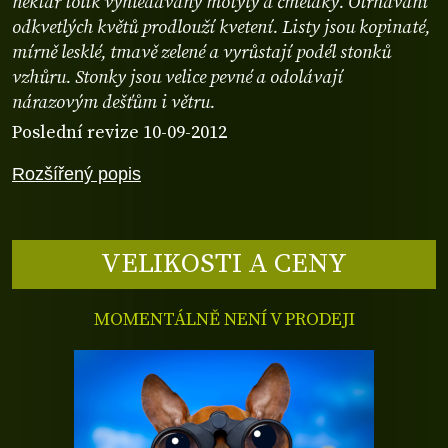
nektar tolik vyhledávaný motýly a čmeláky. Otrhávání
odkvetlých květů prodlouží kvetení. Listy jsou kopinaté,
mírně lesklé, tmavě zelené a vyrůstají podél stonků
vzhůru. Stonky jsou velice pevné a odolávají
nárazovým dešťům i větru.
Poslední revize 10-09-2012
Rozšířený popis
VELIKOSTI A CENY
MOMENTÁLNĚ NENÍ V PRODEJI