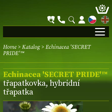
EN
Home
>
Katalog
> Echinacea 'SECRET
PRIDE'™
Echinacea 'SECRET PRIDE'™
třapatkovka, hybridní
třapatka