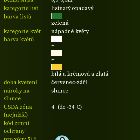
kategorie list
listnatý opadavý
barva listů
zelená
kategorie květ
nápadné květy
barva květů
+
+
bílá a krémová a zlatá
doba kvetení
červenec-září
nároky na
slunce
slunce
USDA zóna
4 (do -34°C)
(nejnižší)
kód zimní
ochrany
pro zóny 5+6