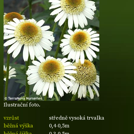
Ilustrační foto.
vzrůst
středně vysoká trvalka
běžná výška
0,4-0,5m
běžná šířka
0,3-0,5m