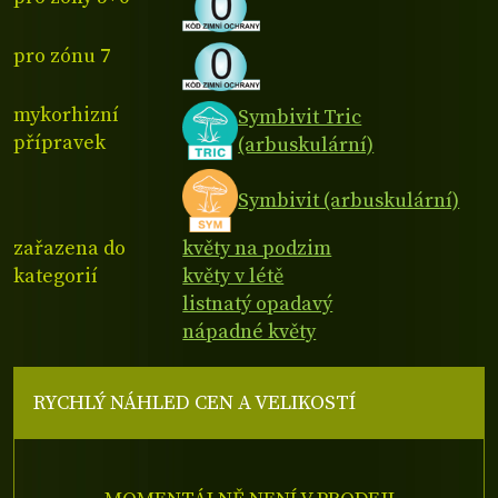
pro zónu 7
mykorhizní
Symbivit Tric
přípravek
(arbuskulární)
Symbivit (arbuskulární)
zařazena do
květy na podzim
kategorií
květy v létě
listnatý opadavý
nápadné květy
RYCHLÝ NÁHLED CEN A VELIKOSTÍ