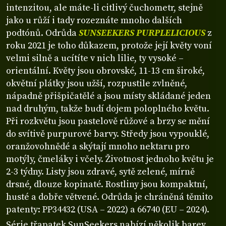
intenzitou, ale máte-li citlivý čuchometr, stejně
jako u růží i tady rozeznáte mnoho dalších
podtónů. Odrůda
SUNSEEKERS PURPLELICIOUS
z
roku 2021 je toho důkazem, protože její květy voní
velmi silně a ucítíte v nich lilie, ty vysoké –
orientální. Květy jsou obrovské, 11-13 cm široké,
okvětní plátky jsou užší, rozpustile zvlněné,
nápadně přišpičatělé a jsou místy skládané jeden
nad druhým, takže budí dojem poloplného květu.
Při rozkvětu jsou pastelově růžové a brzy se mění
do svítivě purpurové barvy. Středy jsou vypouklé,
oranžovohnědé a skýtají mnoho nektaru pro
motýly, čmeláky i včely. Životnost jednoho květu je
2-3 týdny. Listy jsou zdravé, sytě zelené, mírně
drsné, dlouze kopinaté. Rostliny jsou kompaktní,
husté a dobře větvené. Odrůda je chráněná těmito
patenty: PP34432 (USA – 2022) a 66740 (EU – 2024).
Série třapatek SunSeekers nabízí několik barev