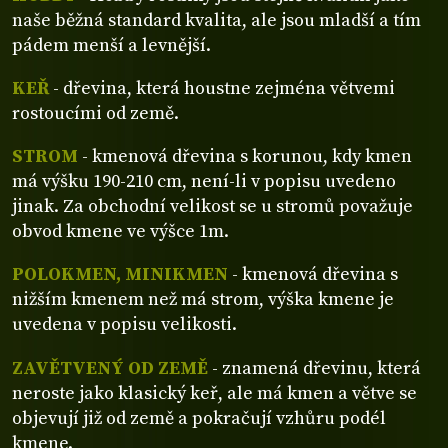
naše běžná standard kvalita, ale jsou mladší a tím
pádem menší a levnější.
KEŘ
- dřevina, která houstne zejména větvemi
rostoucími od země.
STROM
- kmenová dřevina s korunou, kdy kmen
má výšku 190-210 cm, není-li v popisu uvedeno
jinak. Za obchodní velikost se u stromů považuje
obvod kmene ve výšce 1m.
POLOKMEN, MINIKMEN
- kmenová dřevina s
nižším kmenem než má strom, výška kmene je
uvedena v popisu velikosti.
ZAVĚTVENÝ OD ZEMĚ
- znamená dřevinu, která
neroste jako klasický keř, ale má kmen a větve se
objevují již od země a pokračují vzhůru podél
kmene.