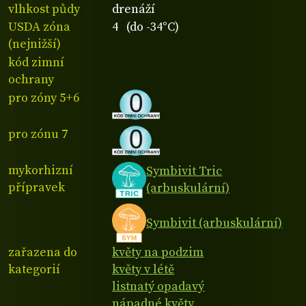
vlhkost půdy
drenáží
USDA zóna
4 (do -34°C)
(nejnižší)
kód zimní
ochrany
pro zóny 5+6
pro zónu 7
mykorhizní
Symbivit Tric
přípravek
(arbuskulární)
Symbivit (arbuskulární)
zařazena do
květy na podzim
kategorií
květy v létě
listnatý opadavý
nápadné květy