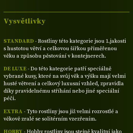
Vysvětlivky
STANDARD
- Rostliny této kategorie jsou 1.jakosti
s hustotou větví a celkovou šířkou přiměřenou
věku a způsobu pěstování v kontejnerech.
DE LUXE
- Do této kategorie patří speciálně
vybrané kusy, které na svůj věk a výšku mají velmi
husté větvení a celkový luxusní vzhled, zpravidla
díky pravidelnému stříhání nebo jiné speciální
péči.
EXTRA
- Tyto rostliny jsou již velmi rozrostlé a
věkově zralé se solitérním vzezřením.
HOBBY
- Hobby rostliny jsou stejně kvalitní jako