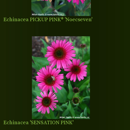
Echinacea PICKUP PINK® 'Noecseven'
Echinacea 'SENSATION PINK'