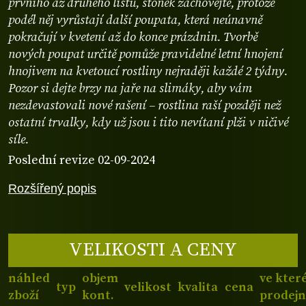
prvního až druhého listu, stonek zachovejte, protože
podél něj vyrůstají další poupata, která neúnavně
pokračují v kvetení až do konce prázdnin. Tvorbě
nových poupat určitě pomůže pravidelné letní hnojení
hnojivem na kvetoucí rostliny nejraději každé 2 týdny.
Pozor si dejte brzy na jaře na slimáky, aby vám
nezdevastovali nové rašení – rostlina raší později než
ostatní trvalky, kdy už jsou i tito nevítaní plži v ničivé
síle.
Poslední revize 02-09-2024
Rozšířený popis
VELIKOSTI A CENY
náhled
objem
ve kter
typ
velikost
kvalita
cena
zboží
kont.
prodejn