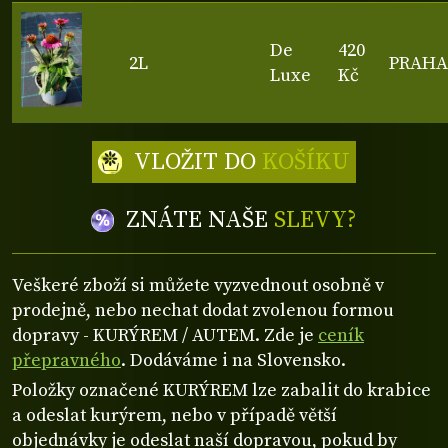
De
420
2L
PRAHA
Luxe
Kč
VLOŽIT DO
KOŠÍKU
ZNÁTE NAŠE
SLEVY?
Veškeré zboží si můžete vyzvednout osobně v
prodejně, nebo nechat dodat zvolenou formou
dopravy - KURÝREM / AUTEM. Zde je
ceník
přepravného
. Dodáváme i na Slovensko.
Položky označené KURÝREM lze zabalit do krabice
a odeslat kurýrem, nebo v případě větší
objednávky je odeslat naší dopravou, pokud by