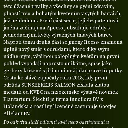
této úžasné trvalky a všechny se pyšní zdravím,
plností trsu a bohatým kvetením v sytých barvách,
jež neblednou. První část série, jejichž patentová
jména začínají na Apecss-, obsahuje odrůdy s
jednoduchými květy výrazných tmavých barev.
Naproti tomu druhá část se jmény Ifecss- znamená
úplně nový směr s odrůdami, které díky svým
nádherným, většinou poloplným květům na první
pohled vypadají naprosto unikátně, spíše jako
gerbery křížené s jiřinami než jako pravé třapatky.
Cestu ke slávě započaly roku 2018, kdy první
odrůda SUNSEEKERS SALMON získala zlatou
medaili od KVBC na nizozemské výstavě novinek
Plantarium. Šlechtí je firma Innoflora BV z
Holandska a rostliny licenčně zastupuje Gootjes
AllPlant BV.
Po odkvětu stačí odlomit květ nebo odstřihnout u