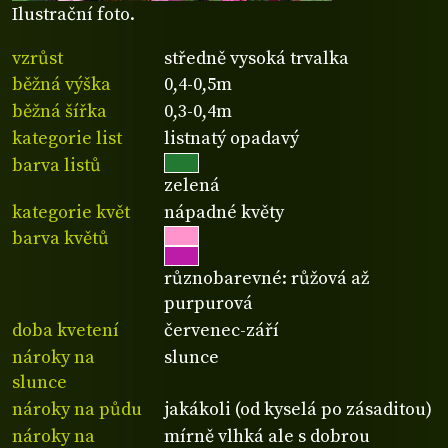
Ilustrační foto.
vzrůst
středně vysoká trvalka
běžná výška
0,4-0,5m
běžná šířka
0,3-0,4m
kategorie list
listnatý opadavý
barva listů
zelená
kategorie květ
nápadné květy
barva květů
různobarevné: růžová až
purpurová
doba kvetení
červenec-září
nároky na
slunce
slunce
nároky na půdu
jakákoli (od kyselá po zásaditou)
nároky na
mírně vlhká ale s dobrou