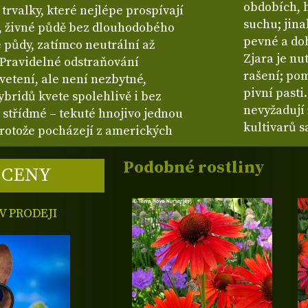
obdobích, h
rvalky, které nejlépe prospívají
suchu; jin
, živné půdě bez dlouhodobého
pevné a do
 půdy, zatímco neutrální až
Zjara je nu
 Pravidelné odstraňování
rašení; po
vetení, ale není nezbytné,
pivní pasti
bridů kvete spolehlivě i bez
nevyžadují
 střídmé – tekuté hnojivo jednou
kultivarů 
Protože pocházejí z amerických
Podobné rostliny
 CENY
 PRODEJI