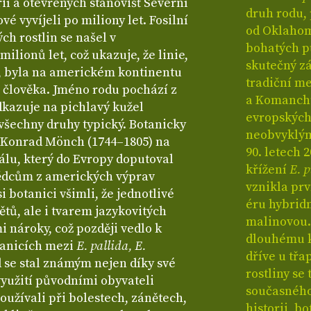
rií a otevřených stanovišť Severní
druh rodu, 
vé vyvíjeli po miliony let. Fosilní
od Oklahom
ch rostlin se našel v
bohatých p
ilionů let, což ukazuje, že linie,
skutečný záj
y, byla na americkém kontinentu
tradiční m
člověka. Jméno rodu pochází z
a Komanchů,
dkazuje na pichlavý kužel
evropských 
 všechny druhy typický. Botanicky
neobvyklým
 Konrad Mönch (1744–1805) na
90. letech 2
lu, který do Evropy doputoval
křížení
E. 
ědcům z amerických výprav
vznikla pr
i botanici všimli, že jednotlivé
éru hybrid
ětů, ale i tvarem jazykovitých
malinovou. 
i nároky, což později vedlo k
dlouhému k
anicích mezi
E. pallida, E.
dříve u třa
d se stal známým nejen díky své
rostliny se 
 využití původními obyvateli
současného
oužívali při bolestech, zánětech,
historii, b