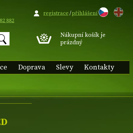
EN
registrace
/
přihlášení
82 882
Nákupní košík je
prázdný
ace
Doprava
Slevy
Kontakty
ED