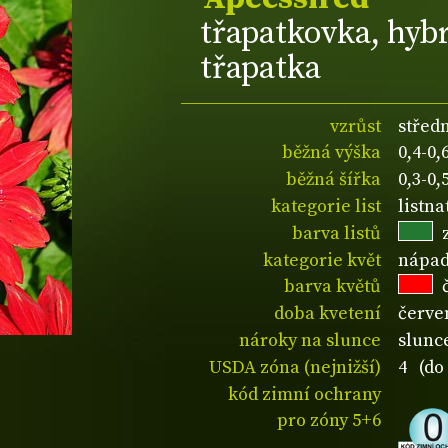
třapatkovka, hyb
třapatka
vzrůst
střed
běžná výška
0,4-0
běžná šířka
0,3-0
kategorie list
listn
barva listů
kategorie květ
nápad
barva květů
doba kvetení
červe
nároky na slunce
slunc
USDA zóna (nejnižší)
4 (do 
kód zimní ochrany
pro zóny 5+6