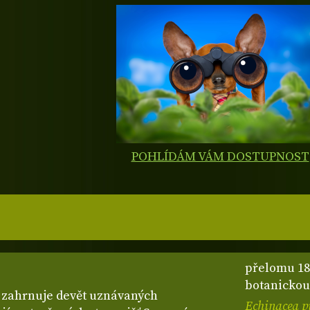
POHLÍDÁM VÁM DOSTUPNOST
přelomu 18.
botanickou
,
zahrnuje devět uznávaných
Echinacea p