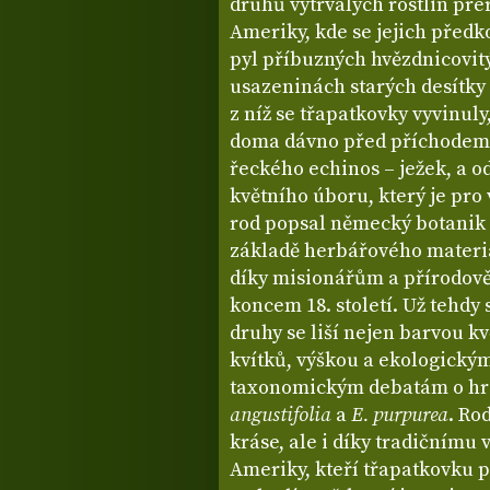
druhů vytrvalých rostlin pré
Ameriky, kde se jejich předko
pyl příbuzných hvězdnicovitý
usazeninách starých desítky m
z níž se třapatkovky vyvinul
doma dávno před příchodem 
řeckého echinos – ježek, a o
květního úboru, který je pro
rod popsal německý botanik
základě herbářového materiá
díky misionářům a přírodov
koncem 18. století. Už tehdy s
druhy se liší nejen barvou kv
kvítků, výškou a ekologickým
taxonomickým debatám o hr
angustifolia
a
E. purpurea
. Ro
kráse, ale i díky tradičnímu
Ameriky, kteří třapatkovku p