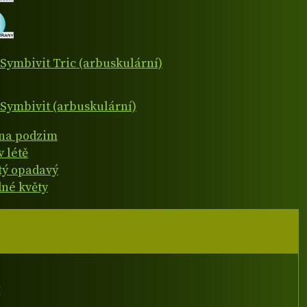
Symbivit Tric (arbuskulární)
Symbivit (arbuskulární)
 na podzim
v létě
atý opadavý
né květy
I