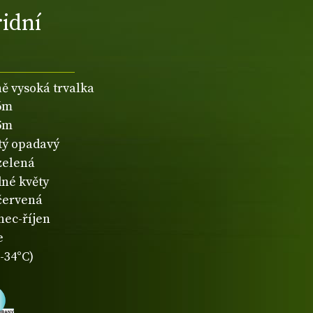
ridní
ně vysoká trvalka
,6m
,5m
atý opadavý
zelená
né květy
červená
nec-říjen
e
-34°C)