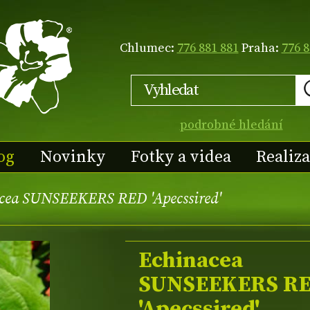
Chlumec:
776 881 881
Praha:
776 8
podrobné hledání
og
Novinky
Fotky a videa
Realiz
cea SUNSEEKERS RED 'Apecssired'
Echinacea
SUNSEEKERS R
'Apecssired'