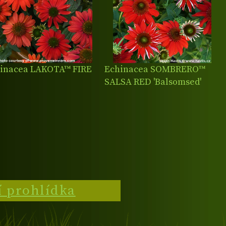
inacea LAKOTA™ FIRE
Echinacea SOMBRERO™
SALSA RED 'Balsomsed'
í prohlídka