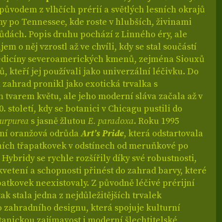
původem z vlhčích prérií a světlých lesních okrajů
y po Tennessee, kde roste v hlubších, živinami
ůdách. Popis druhu pochází z Linného éry, ale
em o něj vzrostl až ve chvíli, kdy se stal součástí
edicíny severoamerických kmenů, zejména Siouxů
 kteří jej používali jako univerzální léčivku. Do
zahrad pronikl jako exotická trvalka s
 tvarem květu, ale jeho moderní sláva začala až v
0. století, kdy se botanici v Chicagu pustili do
purpurea
s jasně žlutou
E. paradoxa
. Roku 1995
vní oranžová odrůda
Art’s Pride
, která odstartovala
ních třapatkovek v odstínech od meruňkové po
Hybridy se rychle rozšířily díky své robustnosti,
vetení a schopnosti přinést do zahrad barvy, které
patkovek neexistovaly. Z původně léčivé prérijní
tak stala jedna z nejdůležitějších trvalek
 zahradního designu, která spojuje kulturní
otanickou zajímavost i moderní šlechtitelské