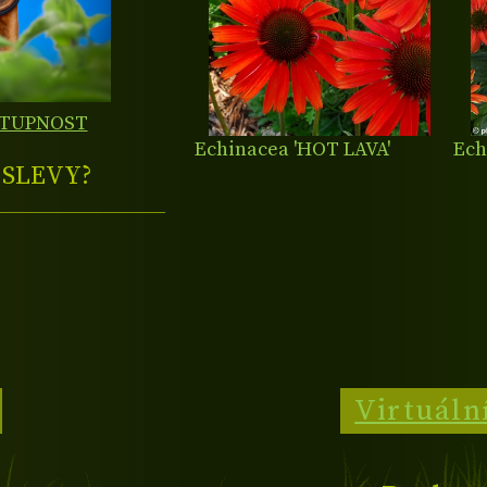
STUPNOST
Echinacea 'HOT LAVA'
Ech
E
SLEVY?
Virtuáln