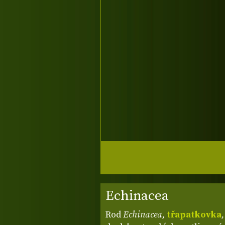
Echinacea
Rod
Echinacea,
třapatkovka