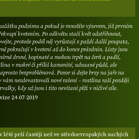
 začátku podzimu a pokud je množíte výsevem, již prvním
ekvapí kvetením. Po odkvětu stačí květ odstřihnout,
vejte, protože podél něj vyrůstají z paždí další poupata,
ně pokračují v kvetení až do konce prázdnin. Listy jsou
 mírně drsné, kopinaté a mohou trpět na čerň a padlí,
tlina v mokré či příliš kamenité, udusané půdě, ale
naprosto bezproblémová. Pozor si dejte brzy na jaře na
 vám nezdevastovali nové rašení – rostlina raší později
rvalky, kdy už jsou i tito nevítaní plži v ničivé síle.
vize 24-07-2019
 v létě prší častěji než ve středoevropských suchých