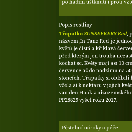
po hadím uštknutí i proti vzt
Popis rostliny
Třapatka
SUNSEEKERS Red
,
názvem ‚In Tanz Red‘ je jednod
květů je čistá a křiklavá červe
před kterým jen trouba nezast
kochat se. Květy mají asi 10 c
července až do podzimu na 50
stoncích. Třapatky si oblíbili 
včela si k nektaru v jejich kvě
van den Haak z nizozemského A
PP28825 vyšel roku 2017.
Pěstební nároky a péče