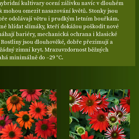
ybridní kultivary ocení zálivku navíc v dlouhém
ak mohou omezit nasazování květů. Stonky jsou
bře odolávají větru i prudkým letním bouřkám.
tné hlídat slimáky, kteří dokážou poškodit nové
máhají bariéry, mechanická ochrana i klasické
. Rostliny jsou dlouhověké, dobře přezimují a
 žádný zimní kryt. Mrazuvzdornost běžných
sahá minimálně do –29 °C.