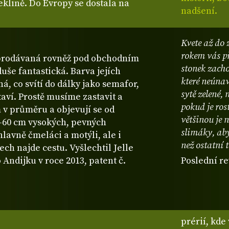
eklině. Do Evropy se dostala na
nadšení.
Kvete až do
rokem vás př
 prodávaná rovněž pod obchodním
stonek zacho
uše fantastická. Barva jejích
které neúnav
ná, co svítí do dálky jako semafor,
sytě zelené,
aví. Prostě musíme zastavit a
pokud je ros
m v průměru a objevují se od
většinou je 
-60 cm vysokých, pevných
slimáky, aby
hlavně čmeláci a motýli, ale i
než ostatní t
tech najde cestu. Vyšlechtil Jelle
ndijku v roce 2013, patent č.
Poslední re
prérií, kde