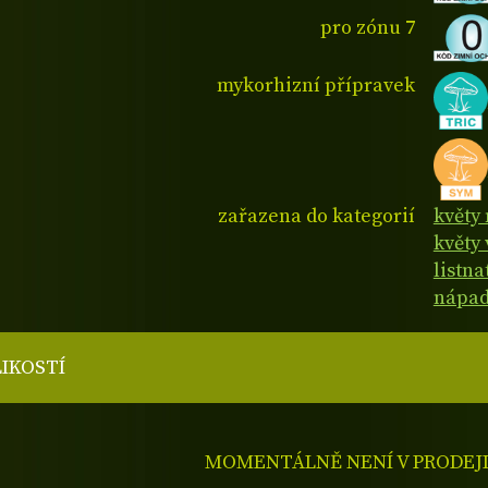
pro zónu 7
mykorhizní přípravek
zařazena do kategorií
květy
květy 
listn
nápad
LIKOSTÍ
MOMENTÁLNĚ NENÍ V PRODEJ