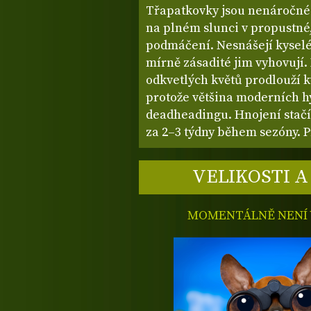
Třapatkovky jsou nenáročné t
na plném slunci v propustné
podmáčení. Nesnášejí kyselé
mírně zásadité jim vyhovují.
odkvetlých květů prodlouží k
protože většina moderních hy
deadheadingu. Hnojení stačí
za 2–3 týdny během sezóny. 
VELIKOSTI A
MOMENTÁLNĚ NENÍ V