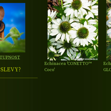
STUPNOST
Echinacea 'CONETTO™
Ec
E
SLEVY?
Coco'
GLO