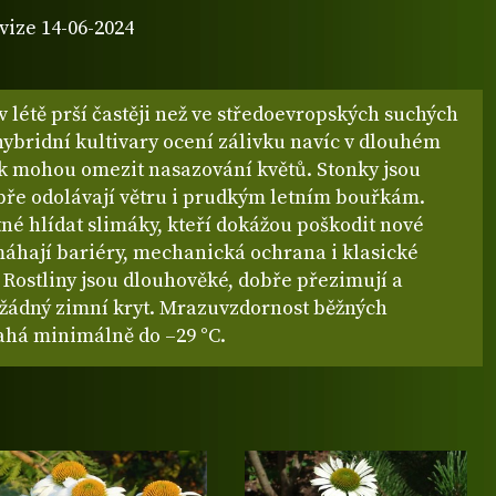
vize 14-06-2024
 v létě prší častěji než ve středoevropských suchých
ybridní kultivary ocení zálivku navíc v dlouhém
ak mohou omezit nasazování květů. Stonky jsou
bře odolávají větru i prudkým letním bouřkám.
tné hlídat slimáky, kteří dokážou poškodit nové
máhají bariéry, mechanická ochrana i klasické
. Rostliny jsou dlouhověké, dobře přezimují a
 žádný zimní kryt. Mrazuvzdornost běžných
sahá minimálně do –29 °C.