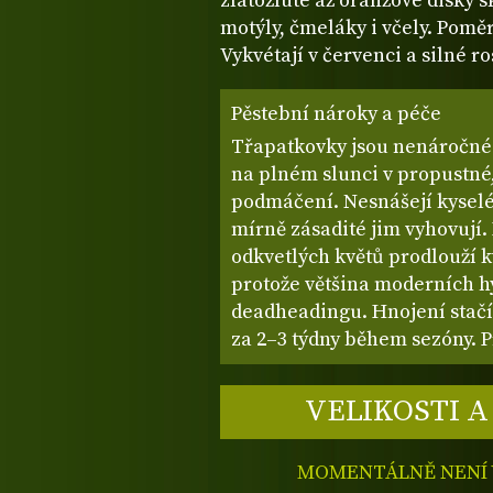
zlatožluté až oranžové disky 
motýly, čmeláky i včely. Pomě
Vykvétají v červenci a silné r
Pěstební nároky a péče
Třapatkovky jsou nenáročné t
na plném slunci v propustné
podmáčení. Nesnášejí kyselé
mírně zásadité jim vyhovují.
odkvetlých květů prodlouží k
protože většina moderních hy
deadheadingu. Hnojení stačí
za 2–3 týdny během sezóny. 
VELIKOSTI A
MOMENTÁLNĚ NENÍ V