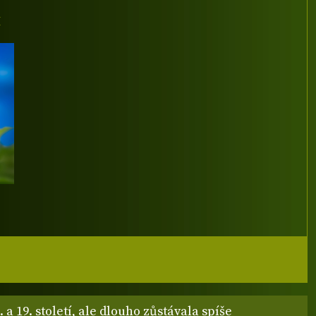
I
 a 19. století, ale dlouho zůstávala spíše