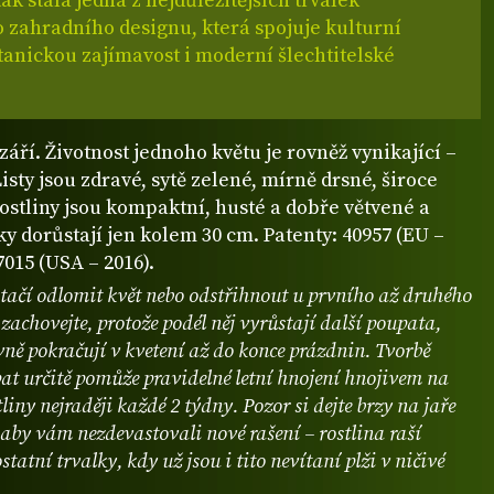
tak stala jedna z nejdůležitějších trvalek
 zahradního designu, která spojuje kulturní
otanickou zajímavost i moderní šlechtitelské
 září. Životnost jednoho květu je rovněž vynikající –
Listy jsou zdravé, sytě zelené, mírně drsné, široce
ostliny jsou kompaktní, husté a dobře větvené a
y dorůstají jen kolem 30 cm. Patenty: 40957 (EU –
7015 (USA – 2016).
tačí odlomit květ nebo odstřihnout u prvního až druhého
k zachovejte, protože podél něj vyrůstají další poupata,
ně pokračují v kvetení až do konce prázdnin. Tvorbě
at určitě pomůže pravidelné letní hnojení hnojivem na
tliny nejraději každé 2 týdny. Pozor si dejte brzy na jaře
aby vám nezdevastovali nové rašení – rostlina raší
statní trvalky, kdy už jsou i tito nevítaní plži v ničivé