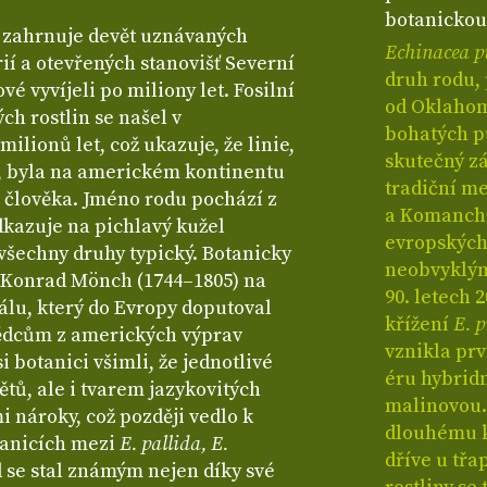
botanickou
,
zahrnuje devět uznávaných
Echinacea p
rií a otevřených stanovišť Severní
druh rodu, 
vé vyvíjeli po miliony let. Fosilní
od Oklahom
ch rostlin se našel v
bohatých p
ilionů let, což ukazuje, že linie,
skutečný záj
y, byla na americkém kontinentu
tradiční m
člověka. Jméno rodu pochází z
a Komanchů,
dkazuje na pichlavý kužel
evropských 
 všechny druhy typický. Botanicky
neobvyklým
 Konrad Mönch (1744–1805) na
90. letech 2
lu, který do Evropy doputoval
křížení
E. 
ědcům z amerických výprav
vznikla pr
i botanici všimli, že jednotlivé
éru hybrid
ětů, ale i tvarem jazykovitých
malinovou. 
i nároky, což později vedlo k
dlouhému k
anicích mezi
E. pallida, E.
dříve u třa
d se stal známým nejen díky své