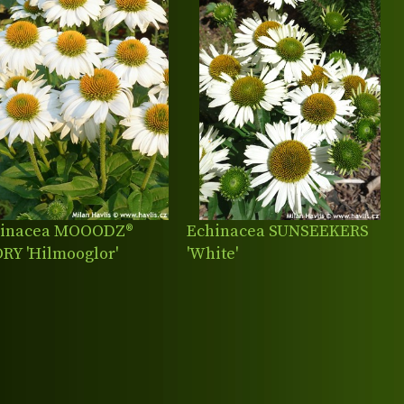
hinacea MOOODZ®
Echinacea SUNSEEKERS
RY 'Hilmooglor'
'White'