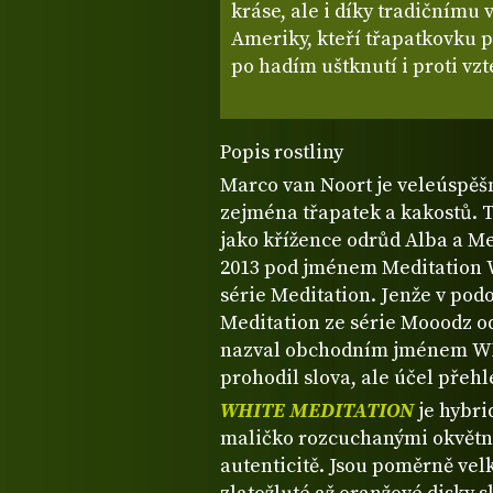
kráse, ale i díky tradičnímu
Ameriky, kteří třapatkovku p
po hadím uštknutí i proti vzt
Popis rostliny
Marco van Noort je veleúspěšn
zejména třapatek a kakostů. 
jako křížence odrůd Alba a Med
2013 pod jménem Meditation W
série Meditation. Jenže v pod
Meditation ze série Mooodz od 
nazval obchodním jménem W
prohodil slova, ale účel přehl
WHITE MEDITATION
je hybrid
maličko rozcuchanými okvětní
autenticitě. Jsou poměrně vel