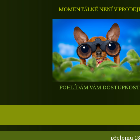
MOMENTÁLNĚ NENÍ V PRODEJ
POHLÍDÁM VÁM DOSTUPNOST
přelomu 18.