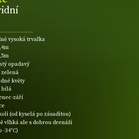
ridní
dně vysoká trvalka
0,4m
0,5m
natý opadavý
zelená
dné květy
bílá
enec-září
ce
koli (od kyselá po zásaditou)
ě vlhká ale s dobrou drenáží
o -34°C)