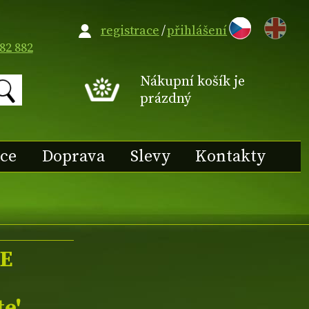
EN
registrace
/
přihlášení
82 882
Nákupní košík je
prázdný
ace
Doprava
Slevy
Kontakty
TE
te'