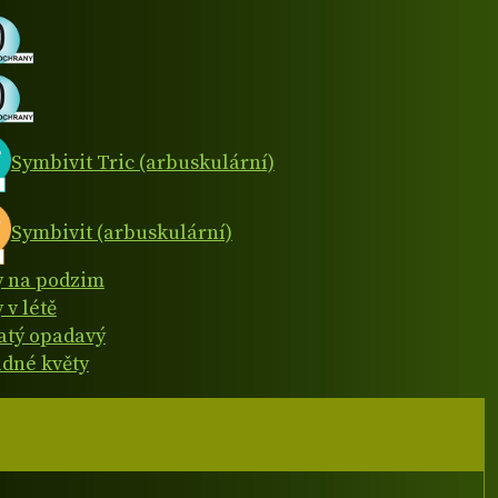
Symbivit Tric (arbuskulární)
Symbivit (arbuskulární)
y na podzim
 v létě
natý opadavý
dné květy