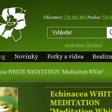
Chlumec:
776 881 881
Praha:
776 8
podrobné hledání
og
Novinky
Fotky a videa
Realiz
cea WHITE MEDITATION 'Meditation White'
Echinacea WHI
MEDITATION
'Meditation Whi