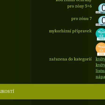
pro zóny 5+6
pro zónu 7
mykorhizní přípravek
zařazena do kategorií
květ
květy
list
nápa
LIKOSTÍ