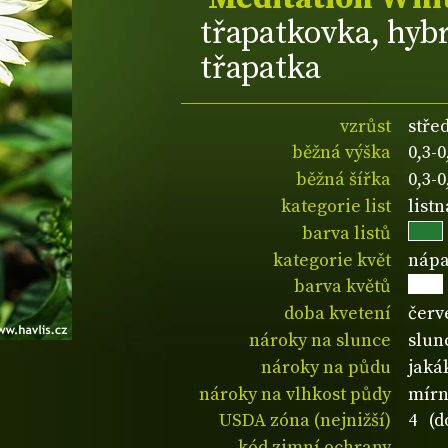
třapatkovka, hyb
třapatka
vzrůst
stře
běžná výška
0,3-
běžná šířka
0,3-
kategorie list
list
barva listů
kategorie květ
nápa
barva květů
doba kvetení
červ
nároky na slunce
slun
nároky na půdu
jaká
nároky na vlhkost půdy
mírn
USDA zóna (nejnižší)
4 (d
kód zimní ochrany