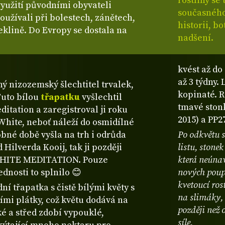
rostliny se 
 využití původními obyvateli
současného
oužívali při bolestech, zánětech,
historii, b
eklině. Do Evropy se dostala na
nadšení.
kvést až do
až 3 týdny. 
ý nizozemský šlechtitel trvalek,
kopinaté. R
Tuto bílou
třapatku
vyšlechtil
tmavé stonk
itation a zaregistroval ji roku
2015) a PP2
hite, neboť náleží do osmidílné
obné době vyšla na trh i odrůda
Po odkvětu s
Hilverda Kooij, tak ji později
listu, stone
HITE MEDITATION. Pouze
která neúnav
ednosti to splnilo 😊
nových poup
kvetoucí ros
ní třapatka s čistě bílými květy s
na slimáky, 
mi plátky, což květu dodává na
později než o
ké a střed zdobí vypouklé,
síle.