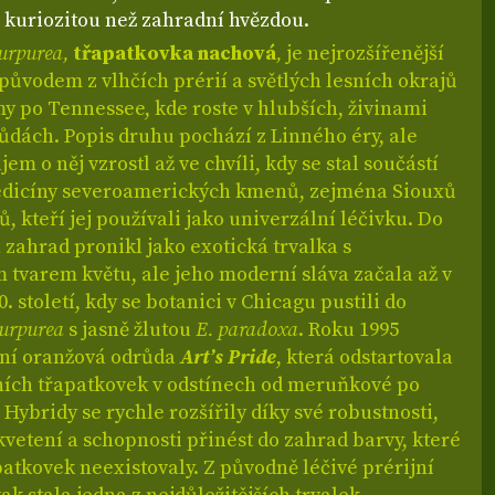
 kuriozitou než zahradní hvězdou.
urpurea,
třapatkovka nachová
,
je nejrozšířenější
původem z vlhčích prérií a světlých lesních okrajů
y po Tennessee, kde roste v hlubších, živinami
ůdách. Popis druhu pochází z Linného éry, ale
em o něj vzrostl až ve chvíli, kdy se stal součástí
edicíny severoamerických kmenů, zejména Siouxů
 kteří jej používali jako univerzální léčivku. Do
zahrad pronikl jako exotická trvalka s
 tvarem květu, ale jeho moderní sláva začala až v
0. století, kdy se botanici v Chicagu pustili do
purpurea
s jasně žlutou
E. paradoxa
. Roku 1995
vní oranžová odrůda
Art’s Pride
, která odstartovala
ních třapatkovek v odstínech od meruňkové po
Hybridy se rychle rozšířily díky své robustnosti,
vetení a schopnosti přinést do zahrad barvy, které
patkovek neexistovaly. Z původně léčivé prérijní