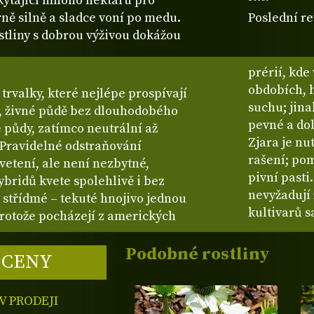
skýtající mnoho nektaru pro
rně silně a sladce voní po medu.
Poslední re
ostliny s dobrou výživou dokážou
prérií, kde
obdobích, h
rvalky, které nejlépe prospívají
suchu; jin
, živné půdě bez dlouhodobého
pevné a do
 půdy, zatímco neutrální až
Zjara je nu
 Pravidelné odstraňování
rašení; po
vetení, ale není nezbytné,
pivní pasti
bridů kvete spolehlivě i bez
nevyžadují
 střídmé – tekuté hnojivo jednou
kultivarů 
Protože pocházejí z amerických
Podobné rostliny
 CENY
 PRODEJI