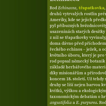
Rod
Echinacea,
třapatkovka
druhů vytrvalých rostlin pré
Ameriky, kde se jejich předko
pyl příbuzných hvězdnicovitý
usazeninách starých desítky m
z níž se třapatkovky vyvinul
doma dávno před příchodem 
řeckého echinos – ježek, a o
květního úboru, který je pro
rod popsal německý botanik
základě herbářového materiá
díky misionářům a přírodov
koncem 18. století. Už tehdy s
druhy se liší nejen barvou kv
kvítků, výškou a ekologickým
taxonomickým debatám o hr
angustifolia
a
E. purpurea
. Ro