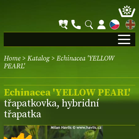
EN
Home
>
Katalog
> Echinacea 'YELLOW
PEARL'
Echinacea 'YELLOW PEARL'
třapatkovka, hybridní
třapatka