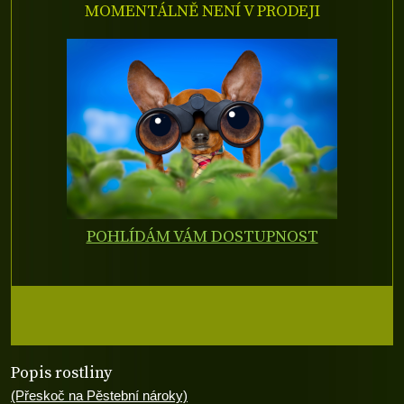
MOMENTÁLNĚ NENÍ V PRODEJI
POHLÍDÁM VÁM DOSTUPNOST
Popis rostliny
(Přeskoč na Pěstební nároky)