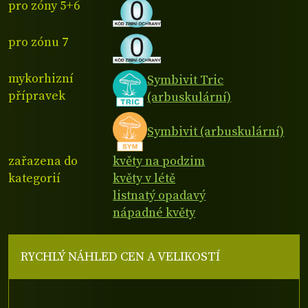
pro zóny 5+6
pro zónu 7
mykorhizní
Symbivit Tric
přípravek
(arbuskulární)
Symbivit (arbuskulární)
zařazena do
květy na podzim
kategorií
květy v létě
listnatý opadavý
nápadné květy
RYCHLÝ NÁHLED CEN A VELIKOSTÍ