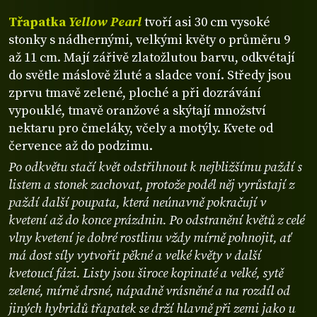
Třapatka
Yellow Pearl
tvoří asi 30 cm vysoké
stonky s nádhernými, velkými květy o průměru 9
až 11 cm. Mají zářivě zlatožlutou barvu, odkvétají
do světle máslově žluté a sladce voní. Středy jsou
zprvu tmavě zelené, ploché a při dozrávání
vypouklé, tmavě oranžové a skýtají množství
nektaru pro čmeláky, včely a motýly. Kvete od
července až do podzimu.
Po odkvětu stačí květ odstřihnout k nejbližšímu paždí s
listem a stonek zachovat, protože podél něj vyrůstají z
paždí další poupata, která neúnavně pokračují v
kvetení až do konce prázdnin. Po odstranění květů z celé
vlny kvetení je dobré rostlinu vždy mírně pohnojit, ať
má dost síly vytvořit pěkné a velké květy v další
kvetoucí fázi. Listy jsou široce kopinaté a velké, sytě
zelené, mírně drsné, nápadně vrásněné a na rozdíl od
jiných hybridů třapatek se drží hlavně při zemi jako u