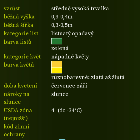
vzrůst
středně vysoká trvalka
běžná výška
0,3-0,4m
běžná šířka
0,3-0,5m
kategorie list
listnatý opadavý
barva listů
zelená
kategorie květ
nápadné květy
barva květů
různobarevné: zlatá až žlutá
doba kvetení
červenec-září
nároky na
slunce
slunce
USDA zóna
4 (do -34°C)
(nejnižší)
kód zimní
ochrany