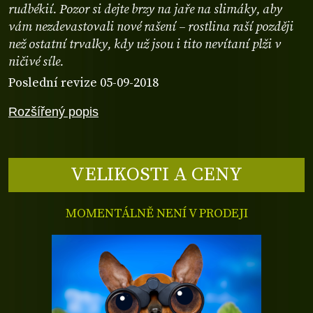
rudbékií. Pozor si dejte brzy na jaře na slimáky, aby
vám nezdevastovali nové rašení – rostlina raší později
než ostatní trvalky, kdy už jsou i tito nevítaní plži v
ničivé síle.
Poslední revize 05-09-2018
Rozšířený popis
VELIKOSTI A CENY
MOMENTÁLNĚ NENÍ V PRODEJI