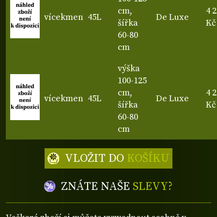
cm,
4 
vícekmen
45L
De Luxe
šířka
Kč
60-80
cm
výška
100-125
cm,
4 
vícekmen
45L
De Luxe
šířka
Kč
60-80
cm
VLOŽIT DO
KOŠÍKU
ZNÁTE NAŠE
SLEVY?