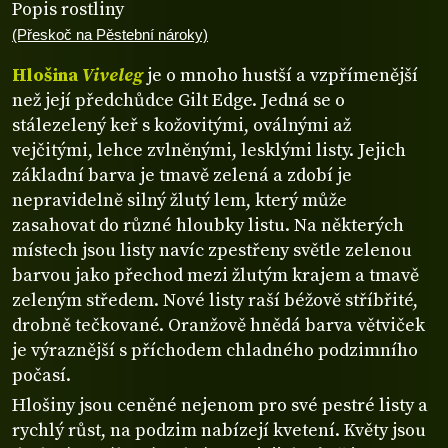
Popis rostliny
(Přeskoč na Pěstební nároky)
Hlošina
Viveleg
je o mnoho hustší a vzpřímenější
než její předchůdce Gilt Edge. Jedná se o
stálezelený keř s kožovitými, oválnými až
vejčitými, lehce zvlněnými, lesklými listy. Jejich
základní barva je tmavě zelená a zdobí je
nepravidelně silný žlutý lem, který může
zasahovat do různé hloubky listu. Na některých
místech jsou listy navíc zpestřeny světle zelenou
barvou jako přechod mezi žlutým krajem a tmavě
zeleným středem. Nové listy raší béžově stříbřité,
drobně tečkované. Oranžově hnědá barva větviček
je výraznější s příchodem chladného podzimního
počasí.
Hlošiny jsou ceněné nejenom pro své pestré listy a
rychlý růst, na podzim nabízejí kvetení. Květy jsou