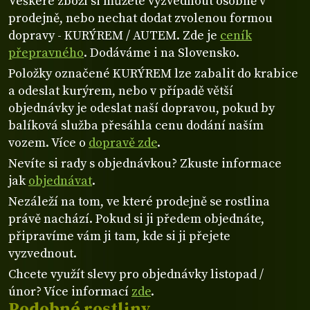
Veškeré zboží si můžete vyzvednout osobně v
prodejně, nebo nechat dodat zvolenou formou
dopravy - KURÝREM / AUTEM. Zde je
ceník
přepravného
. Dodáváme i na Slovensko.
Položky označené KURÝREM lze zabalit do krabice
a odeslat kurýrem, nebo v případě větší
objednávky je odeslat naší dopravou, pokud by
balíková služba přesáhla cenu dodání naším
vozem. Více o
dopravě zde
.
Nevíte si rady s objednávkou? Zkuste informace
jak
objednávat
.
Nezáleží na tom, ve které prodejně se rostlina
právě nachází. Pokud si ji předem objednáte,
připravíme vám ji tam, kde si ji přejete
vyzvednout.
Chcete využít slevy pro objednávky listopad /
únor? Více informací
zde
.
Podobné rostliny