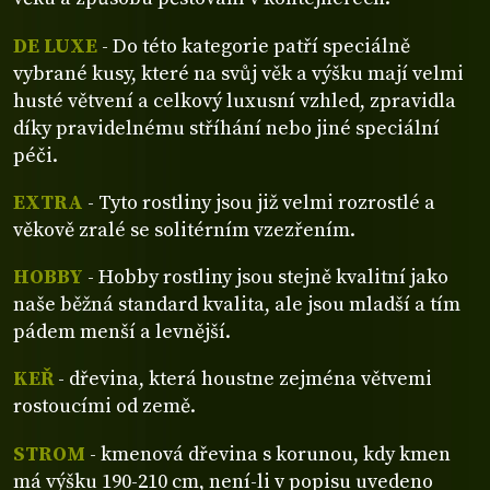
DE LUXE
- Do této kategorie patří speciálně
vybrané kusy, které na svůj věk a výšku mají velmi
husté větvení a celkový luxusní vzhled, zpravidla
díky pravidelnému stříhání nebo jiné speciální
péči.
EXTRA
- Tyto rostliny jsou již velmi rozrostlé a
věkově zralé se solitérním vzezřením.
HOBBY
- Hobby rostliny jsou stejně kvalitní jako
naše běžná standard kvalita, ale jsou mladší a tím
pádem menší a levnější.
KEŘ
- dřevina, která houstne zejména větvemi
rostoucími od země.
STROM
- kmenová dřevina s korunou, kdy kmen
má výšku 190-210 cm, není-li v popisu uvedeno