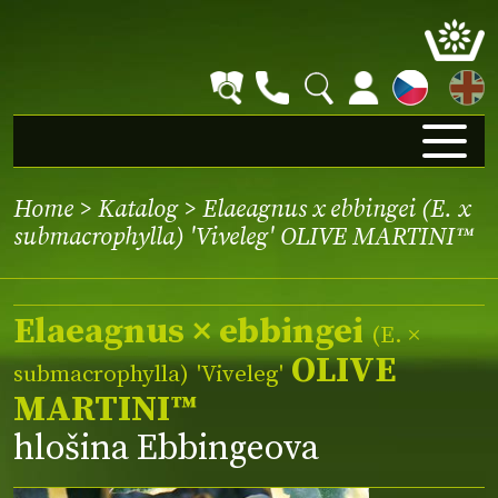
EN
Home
>
Katalog
> Elaeagnus x ebbingei (E. x
submacrophylla) 'Viveleg' OLIVE MARTINI™
Elaeagnus × ebbingei
(E. ×
OLIVE
submacrophylla)
'Viveleg'
MARTINI™
hlošina Ebbingeova