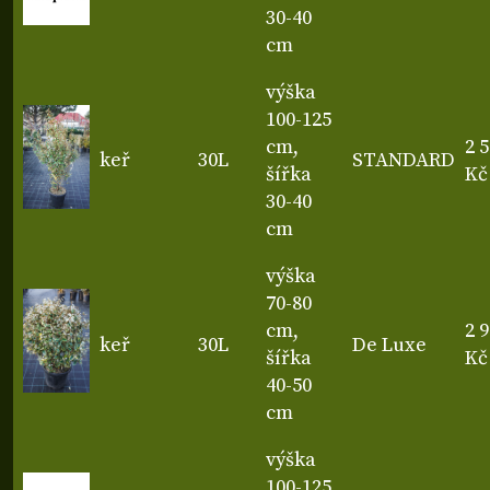
30-40
cm
výška
100-125
cm,
2 
keř
30L
STANDARD
šířka
Kč
30-40
cm
výška
70-80
cm,
2 
keř
30L
De Luxe
šířka
Kč
40-50
cm
výška
100-125