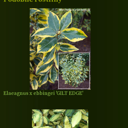
Elaeagnus x ebbingei 'GILT EDGE'