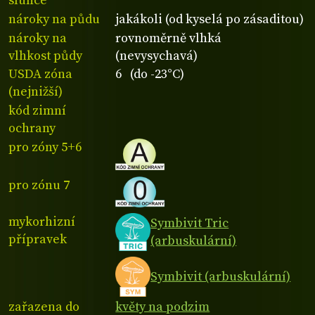
slunce
nároky na půdu
jakákoli (od kyselá po zásaditou)
nároky na
rovnoměrně vlhká
vlhkost půdy
(nevysychavá)
USDA zóna
6 (do -23°C)
(nejnižší)
kód zimní
ochrany
pro zóny 5+6
pro zónu 7
mykorhizní
Symbivit Tric
přípravek
(arbuskulární)
Symbivit (arbuskulární)
zařazena do
květy na podzim