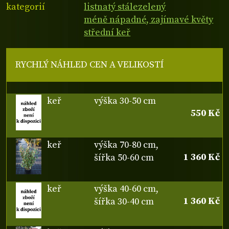
kategorií
listnatý stálezelený
méně nápadné, zajímavé květy
střední keř
RYCHLÝ NÁHLED CEN A VELIKOSTÍ
keř
výška 30-50 cm
550 Kč
keř
výška 70-80 cm,
1 360 Kč
šířka 50-60 cm
keř
výška 40-60 cm,
1 360 Kč
šířka 30-40 cm