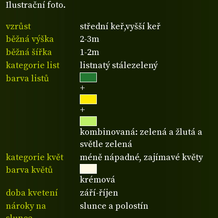
Ilustrační foto.
vzrůst
střední keř,vyšší keř
běžná výška
2-3m
běžná šířka
1-2m
kategorie list
listnatý stálezelený
barva listů
+
+
kombinovaná: zelená a žlutá a
světle zelená
kategorie květ
méně nápadné, zajímavé květy
barva květů
krémová
doba kvetení
září-říjen
nároky na
slunce a polostín