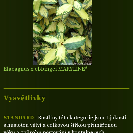
Elaeagnus x ebbingei MARYLINE®
Vysvětlivky
STANDARD
- Rostliny této kategorie jsou 1.jakosti
s hustotou větví a celkovou šířkou přiměřenou
věku a způsobu pěstování v kontejnerech.