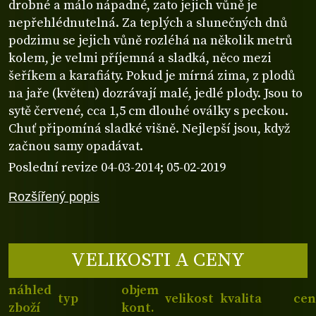
drobné a málo nápadné, zato jejich vůně je
nepřehlédnutelná. Za teplých a slunečných dnů
podzimu se jejich vůně rozléhá na několik metrů
kolem, je velmi příjemná a sladká, něco mezi
šeříkem a karafiáty. Pokud je mírná zima, z plodů
na jaře (květen) dozrávají malé, jedlé plody. Jsou to
sytě červené, cca 1,5 cm dlouhé oválky s peckou.
Chuť připomíná sladké višně. Nejlepší jsou, když
začnou samy opadávat.
Poslední revize 04-03-2014; 05-02-2019
Rozšířený popis
VELIKOSTI A CENY
náhled
objem
typ
velikost
kvalita
cen
zboží
kont.