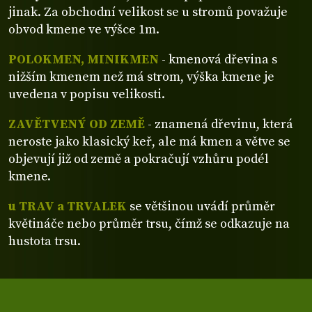
jinak. Za obchodní velikost se u stromů považuje
obvod kmene ve výšce 1m.
POLOKMEN, MINIKMEN
- kmenová dřevina s
nižším kmenem než má strom, výška kmene je
uvedena v popisu velikosti.
ZAVĚTVENÝ OD ZEMĚ
- znamená dřevinu, která
neroste jako klasický keř, ale má kmen a větve se
objevují již od země a pokračují vzhůru podél
kmene.
u TRAV a TRVALEK
se většinou uvádí průměr
květináče nebo průměr trsu, čímž se odkazuje na
hustota trsu.