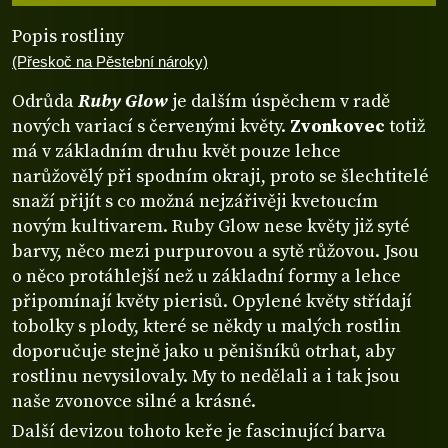
Popis rostliny
(Přeskoč na Pěstební nároky)
Odrůda
Ruby Glow
je dalším úspěchem v radě
nových variací s červenými květy.
Zvonkovec
totiž
má v základním druhu květ pouze lehce
narůžovělý při spodním okraji, proto se šlechtitelé
snaží přijít s co možná nejzářivěji kvetoucím
novým kultivarem. Ruby Glow nese květy již syté
barvy, něco mezi purpurovou a sytě růžovou. Jsou
o něco protáhlejší než u základní formy a lehce
připomínají květy pierisů. Opylené květy střídají
tobolky s plody, které se někdy u malých rostlin
doporučuje stejně jako u pěnišníků otrhat, aby
rostlinu nevysilovaly. My to nedělali a i tak jsou
naše zvonovce silné a krásné.
Další devizou tohoto keře je fascinující barva