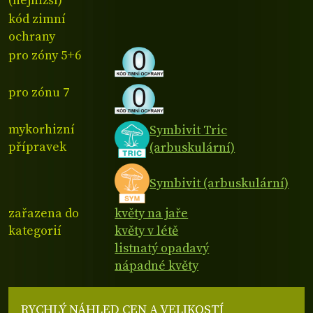
(nejnižší)
kód zimní
ochrany
pro zóny 5+6
pro zónu 7
mykorhizní
Symbivit Tric
přípravek
(arbuskulární)
Symbivit (arbuskulární)
zařazena do
květy na jaře
kategorií
květy v létě
listnatý opadavý
nápadné květy
RYCHLÝ NÁHLED CEN A VELIKOSTÍ