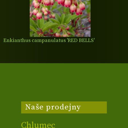
Enkianthus campanulatus 'RED BELLS'
Naše prodejny
Chlumec