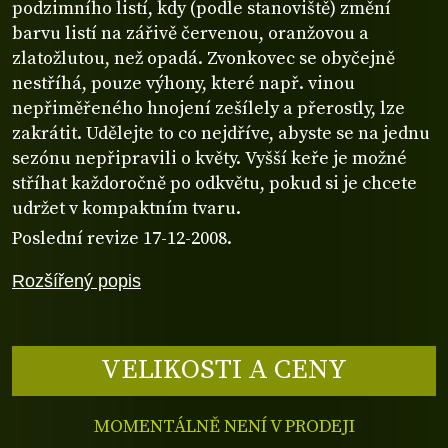
podzimního listí, kdy (podle stanoviště) změní
barvu listí na zářivě červenou, oranžovou a
zlatožlutou, než opadá. Zvonkovec se obyčejně
nestříhá, pouze výhony, které např. vinou
nepřiměřeného hnojení zešílely a přerostly, lze
zakrátit. Udělejte to co nejdříve, abyste se na jednu
sezónu nepřipravili o květy. Vyšší keře je možné
stříhat každoročně po odkvětu, pokud si je chcete
udržet v kompaktním tvaru.
Poslední revize 17-12-2008.
Rozšířený popis
VELIKOSTI A CENY
MOMENTÁLNĚ NENÍ V PRODEJI