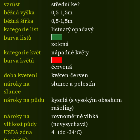
vzrůst
střední keř
běžná výška
0,5-1,5m
běžná šířka
0,5-1,5m
kategorie list
listnatý opadavý
barva listů
zelená
kategorie květ
nápadné květy
barva květů
červená
doba kvetení
květen-červen
nároky na
slunce a polostín
slunce
nároky na půdu
kyselá (s vysokým obsahem
rašeliny)
nároky na
rovnoměrně vlhká
vlhkost půdy
(nevysychavá)
USDA zóna
4 (do -34°C)