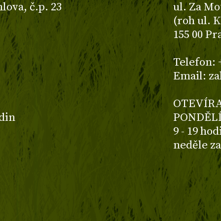
ova, č.p. 23
ul. Za Mo
(roh ul. 
155 00 Pr
z
Telefon: 
Email: z
OTEVÍRA
odin
PONDĚLÍ
9 - 19 ho
neděle z