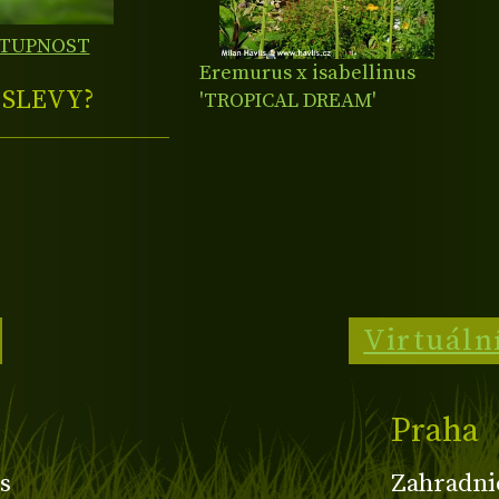
STUPNOST
Eremurus x isabellinus
E
SLEVY?
'TROPICAL DREAM'
Virtuáln
Praha
s
Zahradni