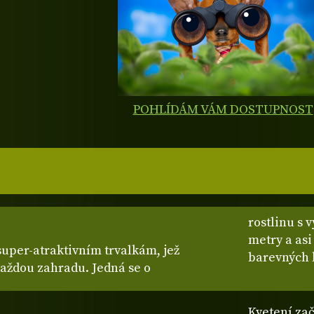
POHLÍDÁM VÁM DOSTUPNOST
rostlinu s 
metry a asi
super-atraktivním trvalkám, jež
barevných 
aždou zahradu. Jedná se o
Kvetení zač