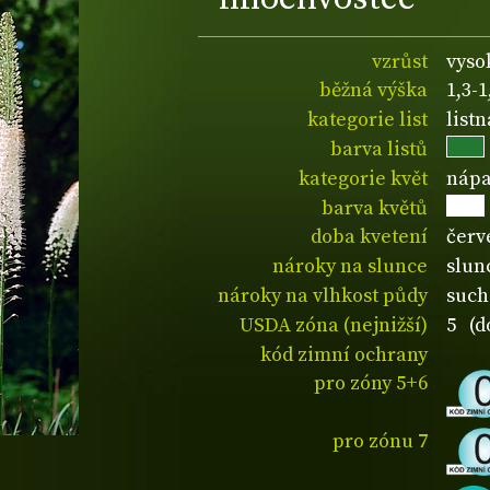
vzrůst
vyso
běžná výška
1,3-
kategorie list
list
barva listů
kategorie květ
nápa
barva květů
doba kvetení
červ
nároky na slunce
slun
nároky na vlhkost půdy
such
USDA zóna (nejnižší)
5 (d
kód zimní ochrany
pro zóny 5+6
pro zónu 7