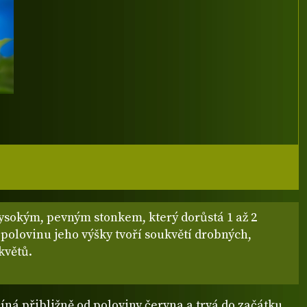
vysokým, pevným stonkem, který dorůstá 1 až 2
 polovinu jeho výšky tvoří soukvětí drobných,
květů.
íná přibližně od poloviny června a trvá do začátku