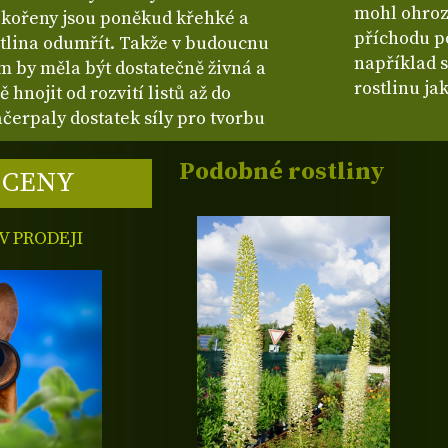
mohl ohrozi
 kořeny jsou poněkud křehké a
příchodu p
stlina odumřít. Takže v budoucnu
například 
em by měla být dostatečně živná a
rostlinu ja
 hnojit od rozvití listů až do
čerpaly dostatek síly pro tvorbu
Podobné rostliny
 CENY
 PRODEJI