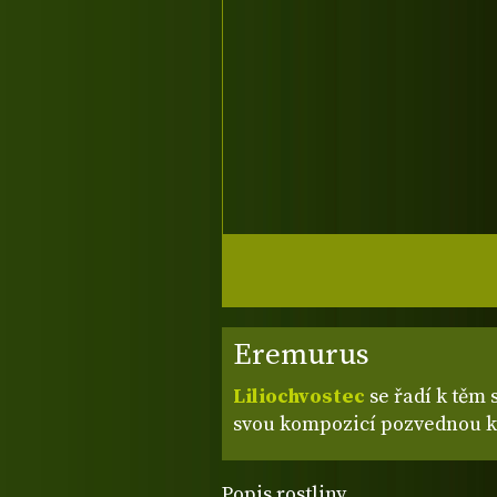
Eremurus
Liliochvostec
se řadí k těm 
svou kompozicí pozvednou k
Popis rostliny