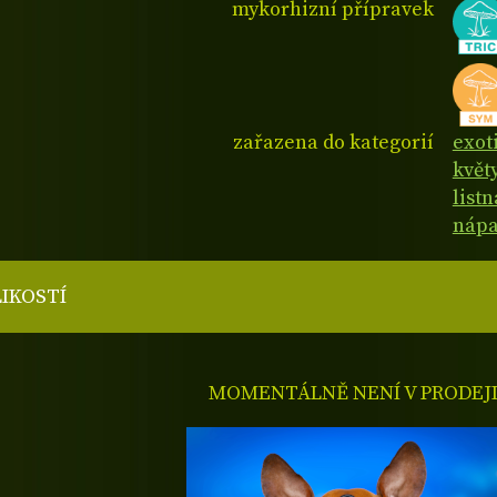
mykorhizní přípravek
zařazena do kategorií
exot
květy
list
nápa
LIKOSTÍ
MOMENTÁLNĚ NENÍ V PRODEJ