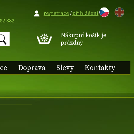
EN
registrace
/
přihlášení
82 882
Nákupní košík je
prázdný
ace
Doprava
Slevy
Kontakty