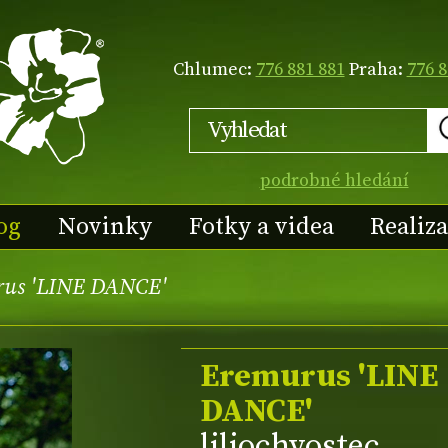
Chlumec:
776 881 881
Praha:
776 8
podrobné hledání
og
Novinky
Fotky a videa
Realiz
rus 'LINE DANCE'
Eremurus 'LINE
DANCE'
liliochvostec