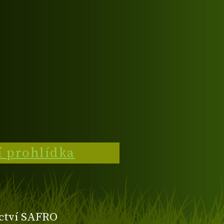
í prohlídka
ctví SAFRO