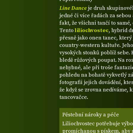
Line Dance
je druh skupinovéh
jedné či více řadách za sebou
fakt, že všichni tančí to samé,
Tento
liliochvostec
, hybrid 
přesně jako onen tanec, kter
country-western kultuře. Jeho
vysokých stonků poblíž sebe. Kv
bledě růžových poupat. Na roz
nehybné, ale při troše fantazi
pohledu na bohatě vykvetlý zá
fotografii jejich dovádění, kt
že když se zrovna nedíváme, 
tancovačce.
Pěstební nároky a péče
Liliochvostec potřebuje vý
promíchanou s pískem, aby m