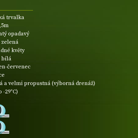
ká trvalka
1,5m
natý opadavý
zelená
dné květy
bílá
en-červenec
ce
á a velmi propustná (výborná drenáž)
o -29°C)