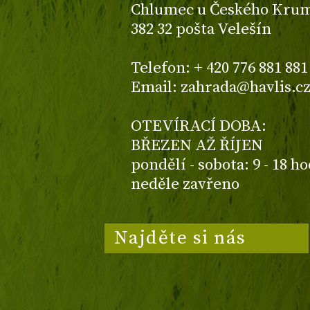
Chlumec u Českého Kruml
382 32 pošta Velešín
Telefon: + 420 776 881 881
Email: zahrada@havlis.c
OTEVÍRACÍ DOBA:
BŘEZEN AŽ ŘÍJEN
pondělí - sobota: 9 - 18 h
neděle zavřeno
Najděte si nás