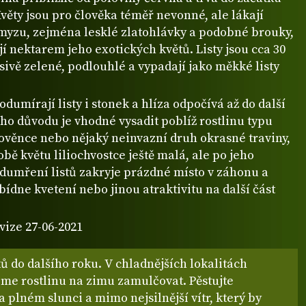
věty jsou pro člověka téměř nevonné, ale lákají
myzu, zejména lesklé zlatohlávky a podobné brouky,
íjí nektarem jeho exotických květů. Listy jsou cca 30
sivě zelené, podlouhlé a vypadají jako měkké listy
odumírají listy i stonek a hlíza odpočívá až do další
oho důvodu je vhodné vysadit poblíž rostlinu typu
lověnce nebo nějaký neinvazní druh okrasné traviny,
době květu liliochvostce ještě malá, ale po jeho
odumření listů zakryje prázdné místo v záhonu a
ídne kvetení nebo jinou atraktivitu na další část
vize 27-06-2021
 do dalšího roku. V chladnějších lokalitách
me rostlinu na zimu zamulčovat. Pěstujte
 plném slunci a mimo nejsilnější vítr, který by