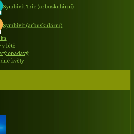
Symbivit Tric (arbuskulární)
Symbivit (arbuskulární)
ika
 v létě
natý opadavý
dné květy
I