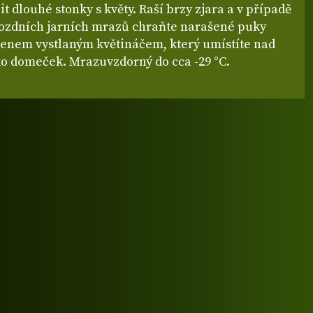
t dlouhé stonky s květy. Raší brzy zjara a v případě
ozdních jarních mrazů chraňte narašené puky
senem vystlaným květináčem, který umístíte nad
ko domeček. Mrazuvzdorný do cca -29 °C.