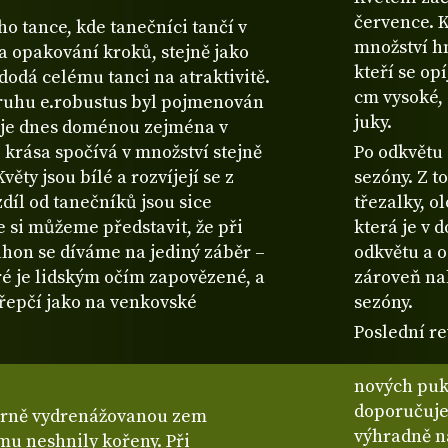
července. K
o tance, kde tanečníci tančí v
množství h
 a opakování kroků, stejně jako
kteří se op
 dodá celému tanci na atraktivitě.
cm vysoké, 
druhu e.robustus byl pojmenován
juky.
ý je dnes doménou zejména v
 krása spočívá v množství stejně
Po odkvětu 
ěty jsou bílé a rozvíjejí se z
sezóny. Z t
díl od tanečníků jsou sice
třezalky, o
e si můžeme představit, že při
která je v 
hon se díváme na jediný záběr –
odkvětu a 
eré je lidským očím zapovězené, a
zároveň nab
křepčí jako na venkovské
sezóny.
Poslední re
nových puků
doporučuje
borně vydrenážovanou zem
výhradně na
u neshnily kořeny. Při