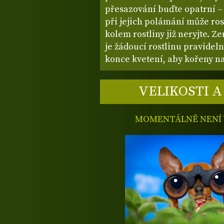
přesazování buďte opatrní –
při jejich polámání může ro
kolem rostliny již neryjte. Z
je žádoucí rostlinu pravidelně
konce kvetení, aby kořeny na
VELIKOSTI A
MOMENTÁLNĚ NENÍ V