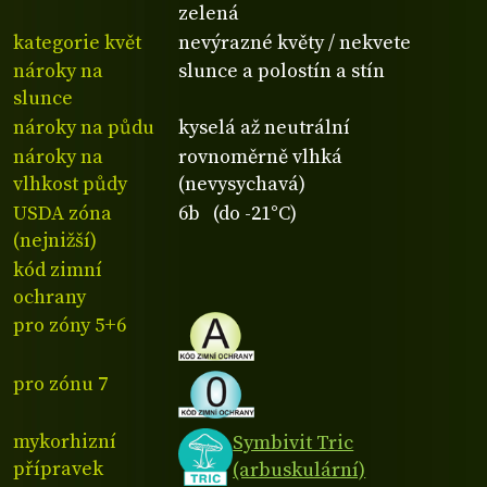
zelená
kategorie květ
nevýrazné květy / nekvete
nároky na
slunce a polostín a stín
slunce
nároky na půdu
kyselá až neutrální
nároky na
rovnoměrně vlhká
vlhkost půdy
(nevysychavá)
USDA zóna
6b (do -21°C)
(nejnižší)
kód zimní
ochrany
pro zóny 5+6
pro zónu 7
mykorhizní
Symbivit Tric
přípravek
(arbuskulární)