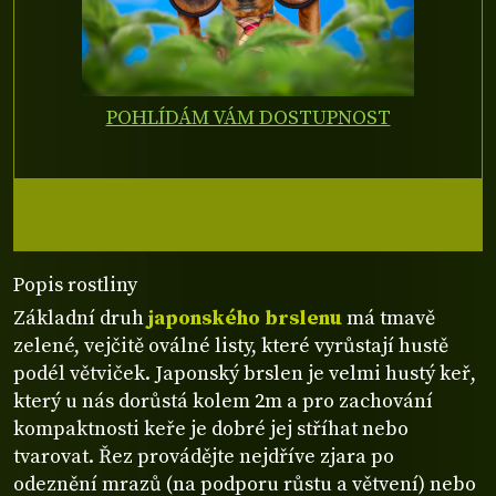
POHLÍDÁM VÁM DOSTUPNOST
Popis rostliny
Základní druh
japonského brslenu
má tmavě
zelené, vejčitě oválné listy, které vyrůstají hustě
podél větviček. Japonský brslen je velmi hustý keř,
který u nás dorůstá kolem 2m a pro zachování
kompaktnosti keře je dobré jej stříhat nebo
tvarovat. Řez provádějte nejdříve zjara po
odeznění mrazů (na podporu růstu a větvení) nebo