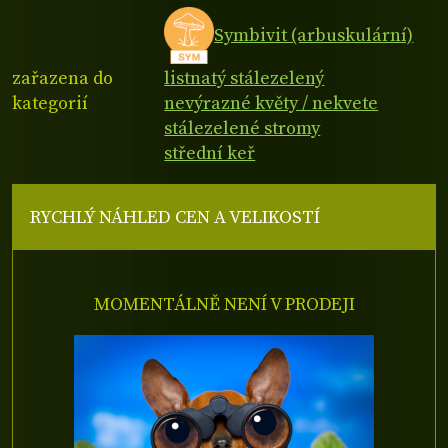
Symbivit (arbuskulární)
zařazena do
listnatý stálezelený
kategorií
nevýrazné květy / nekvete
stálezelené stromy
střední keř
RYCHLÝ NÁHLED CEN A VELIKOSTÍ
MOMENTÁLNĚ NENÍ V PRODEJI