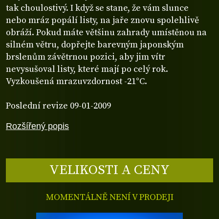
tak choulostivý. I když se stane, že vám slunce
nebo mráz popálí listy, na jaře znovu spolehlivě
obráží. Pokud máte většinu zahrady umístěnou na
silném větru, dopřejte barevným japonským
brslenům závětrnou pozici, aby jim vítr
nevysušoval listy, které mají po celý rok.
Vyzkoušená mrazuvzdornost -21°C.
Poslední revize 09-01-2009
Rozšířený popis
VELIKOSTI A CENY
MOMENTÁLNĚ NENÍ V PRODEJI