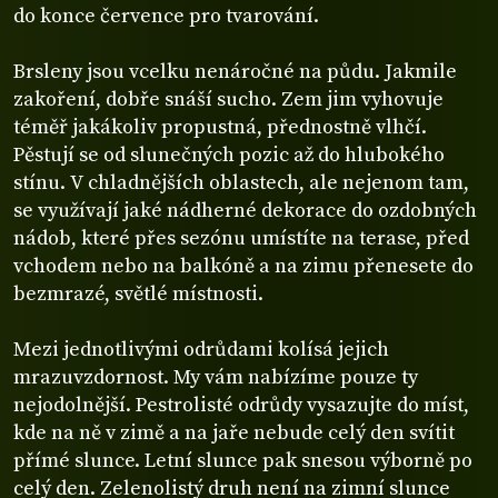
do konce července pro tvarování.
Brsleny jsou vcelku nenáročné na půdu. Jakmile
zakoření, dobře snáší sucho. Zem jim vyhovuje
téměř jakákoliv propustná, přednostně vlhčí.
Pěstují se od slunečných pozic až do hlubokého
stínu. V chladnějších oblastech, ale nejenom tam,
se využívají jaké nádherné dekorace do ozdobných
nádob, které přes sezónu umístíte na terase, před
vchodem nebo na balkóně a na zimu přenesete do
bezmrazé, světlé místnosti.
Mezi jednotlivými odrůdami kolísá jejich
mrazuvzdornost. My vám nabízíme pouze ty
nejodolnější. Pestrolisté odrůdy vysazujte do míst,
kde na ně v zimě a na jaře nebude celý den svítit
přímé slunce. Letní slunce pak snesou výborně po
celý den. Zelenolistý druh není na zimní slunce