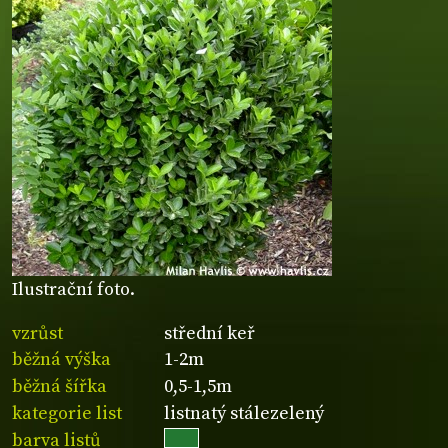
Ilustrační foto.
vzrůst
střední keř
běžná výška
1-2m
běžná šířka
0,5-1,5m
kategorie list
listnatý stálezelený
barva listů