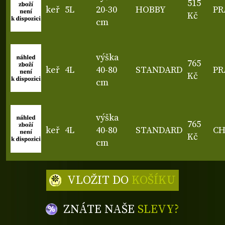
515
keř
5L
20-30
HOBBY
PR
Kč
cm
výška
765
keř
4L
40-80
STANDARD
PR
Kč
cm
výška
765
keř
4L
40-80
STANDARD
C
Kč
cm
VLOŽIT DO
KOŠÍKU
ZNÁTE NAŠE
SLEVY?