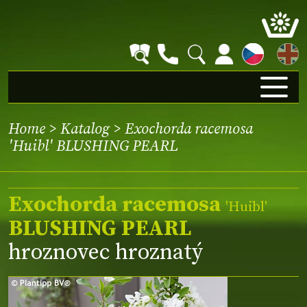
EN
Home
>
Katalog
> Exochorda racemosa
'Huibl' BLUSHING PEARL
Exochorda racemosa
'Huibl'
BLUSHING PEARL
hroznovec hroznatý