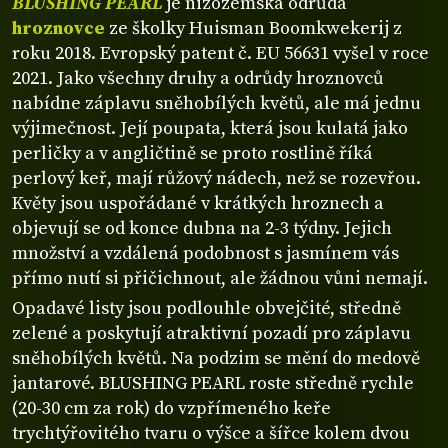
BLUSHING PEARL
je nizozemská odrůda
hroznovce
ze školky Huisman Boomkwekerij z
roku 2018. Evropský patent č. EU 56631 vyšel v roce
2021. Jako všechny druhy a odrůdy hroznovců
nabídne záplavu sněhobílých květů, ale má jednu
výjimečnost. Její poupata, která jsou kulatá jako
perličky a v angličtině se proto rostlině říká
perlový keř, mají růžový nádech, než se rozevřou.
Květy jsou uspořádané v krátkých hroznech a
objevují se od konce dubna na 2-3 týdny. Jejich
množství a vzdálená podobnost s jasmínem vás
přímo nutí si přičichnout, ale žádnou vůni nemají.
Opadavé listy jsou podlouhle obvejčité, středně
zelené a poskytují atraktivní pozadí pro záplavu
sněhobílých květů. Na podzim se mění do medově
jantarové. BLUSHING PEARL roste středně rychle
(20-30 cm za rok) do vzpřímeného keře
trychtýřovitého tvaru o výšce a šířce kolem dvou