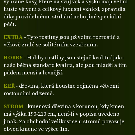
vybrané kusy, které na svůj věk a výšku mají velmi
husté větvení a celkový luxusní vzhled, zpravidla
díky pravidelnému stříhání nebo jiné speciální
péči.
EXTRA
- Tyto rostliny jsou již velmi rozrostlé a
věkově zralé se solitérním vzezřením.
HOBBY
- Hobby rostliny jsou stejně kvalitní jako
naše běžná standard kvalita, ale jsou mladší a tím
pádem menší a levnější.
KEŘ
- dřevina, která houstne zejména větvemi
rostoucími od země.
STROM
- kmenová dřevina s korunou, kdy kmen
má výšku 190-210 cm, není-li v popisu uvedeno
jinak. Za obchodní velikost se u stromů považuje
obvod kmene ve výšce 1m.