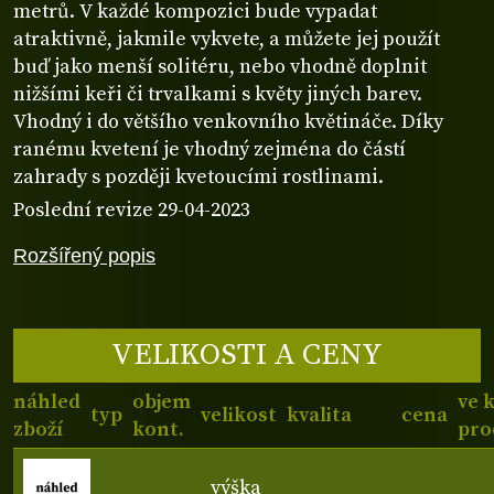
metrů. V každé kompozici bude vypadat
atraktivně, jakmile vykvete, a můžete jej použít
buď jako menší solitéru, nebo vhodně doplnit
nižšími keři či trvalkami s květy jiných barev.
Vhodný i do většího venkovního květináče. Díky
ranému kvetení je vhodný zejména do částí
zahrady s později kvetoucími rostlinami.
Poslední revize 29-04-2023
Rozšířený popis
VELIKOSTI A CENY
náhled
objem
ve 
typ
velikost
kvalita
cena
zboží
kont.
pro
výška