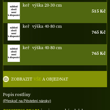
keř
výška 20-30 cm
515 Kč
keř
výška 40-80 cm
765 Kč
keř
výška 40-80 cm
765 Kč
ZOBRAZIT
VŠE
A OBJEDNAT
Popis rostliny
(Přeskoč na Pěstební nároky)