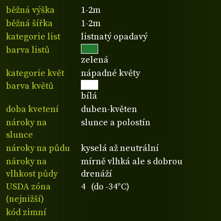
běžná výška
1-2m
běžná šířka
1-2m
kategorie list
listnatý opadavý
barva listů
zelená
kategorie květ
nápadné květy
barva květů
bílá
doba kvetení
duben-květen
nároky na
slunce a polostín
slunce
nároky na půdu
kyselá až neutrální
nároky na
mírně vlhká ale s dobrou
vlhkost půdy
drenáží
USDA zóna
4 (do -34°C)
(nejnižší)
kód zimní