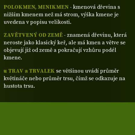
POLOKMEN, MINIKMEN
- kmenová dřevina s
nižším kmenem než má strom, výška kmene je
uvedena v popisu velikosti.
ZAVĚTVENÝ OD ZEMĚ
- znamená dřevinu, která
neroste jako klasický keř, ale má kmen a větve se
objevují již od země a pokračují vzhůru podél
kmene.
u TRAV a TRVALEK
se většinou uvádí průměr
květináče nebo průměr trsu, čímž se odkazuje na
hustota trsu.