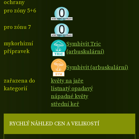
ochrany
pro zóny 5+6
pro zónu 7
mykorhizní
Symbivit Tric
přípravek
(arbuskulární)
Symbivit (arbuskulární)
zařazena do
květy na jaře
kategorií
listnatý opadavý
nápadné květy
střední keř
RYCHLÝ NÁHLED CEN A VELIKOSTÍ