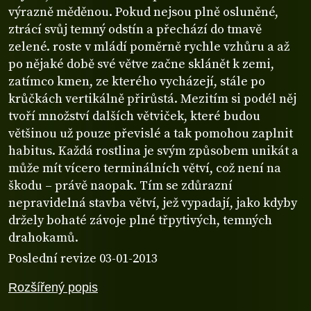
výrazně měděnou. Pokud nejsou plně osluněné,
ztrácí svůj temný odstín a přechází do tmavě
zelené. roste v mládí poměrně rychle vzhůru a až
po nějaké době své větve začne sklánět k zemi,
zatímco kmen, ze kterého vycházejí, stále po
krůčkách vertikálně přirůstá. Mezitím si podél něj
tvoří množství dalších větviček, které budou
většinou už pouze převislé a tak pomohou zaplnit
habitus. Každá rostlina je svým způsobem unikát a
může mít vícero terminálních větví, což není na
škodu – právě naopak. Tím se zdůrazní
nepravidelná stavba větví, jež vypadají, jako kdyby
držely bohaté závoje plné třpytivých, temných
drahokamů.
Poslední revize 03-01-2013
Rozšířený popis