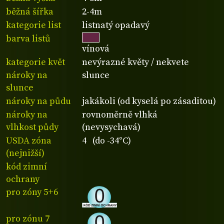
běžná šířka
2-4m
kategorie list
listnatý opadavý
barva listů
vínová
kategorie květ
nevýrazné květy / nekvete
nároky na
slunce
slunce
nároky na půdu
jakákoli (od kyselá po zásaditou)
nároky na
rovnoměrně vlhká
vlhkost půdy
(nevysychavá)
USDA zóna
4 (do -34°C)
(nejnižší)
kód zimní
ochrany
pro zóny 5+6
pro zónu 7