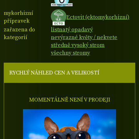
mykorhizní
Ectovit (ektomykorhizní)
přípravek
zařazena do
listnatý opadavý
kategorií
nevýrazné květy / nekvete
středně vysoký strom
všechny stromy
RYCHLÝ NÁHLED CEN A VELIKOSTÍ
MOMENTÁLNĚ NENÍ V PRODEJI