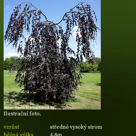
Ilustrační foto.
vzrůst
středně vysoký strom
běžná výška
4-8m