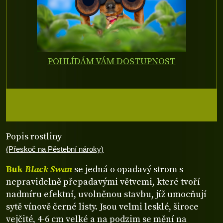
POHLÍDÁM VÁM DOSTUPNOST
Popis rostliny
(Přeskoč na Pěstební nároky)
Buk
Black Swan
se jedná o opadavý strom s
nepravidelně přepadavými větvemi, které tvoří
nadmíru efektní, uvolněnou stavbu, jíž umocňují
sytě vínově černé listy. Jsou velmi lesklé, široce
vejčité, 4-6 cm velké a na podzim se mění na