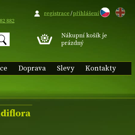
EN
registrace
/
přihlášení
82 882
Nákupní košík je
prázdný
ace
Doprava
Slevy
Kontakty
diflora