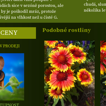
chudá, slun
ůdách sice v sezóně porostou, ale
několika l
ž by je poškodil mráz, protože
ivější na vlhkost než u čisté G.
Podobné rostliny
 CENY
 PRODEJI
STUPNOST