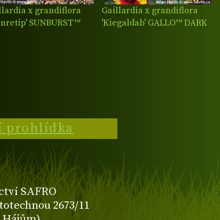
llardia x grandiflora
Gaillardia x grandiflora
anretip' SUNBURST™
'Kiegaldab' GALLO™ DARK
D WITH YELLOW TIP
BICOLOR
í prohlídka
ctví SAFRO
totechnou 2673/11
K Hájům)