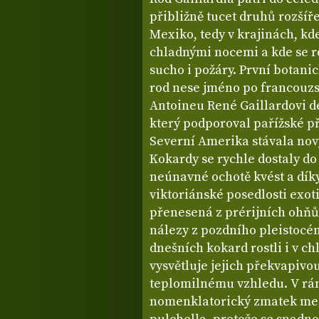
přibližně tucet druhů rozší
Mexiko, tedy v krajinách, kde 
chladnými nocemi a kde se ros
sucho i požáry. První botanic
rod nese jméno po francouz
Antoineu René Gaillardovi d
který podporoval pařížské př
Severní Amerika stávala no
Kokardy se rychle dostaly do
neúnavné ochotě kvést a dík
viktoriánské posedlosti exot
přenesená z prérijních ohňů.
nálezy z pozdního pleistocé
dnešních kokard rostli i v ch
vysvětluje jejich překvapivo
teplomilnému vzhledu. V rá
nomenklatorický zmatek mezi