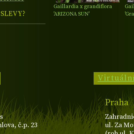
Gaillardia x grandiflora
Gai
E
SLEVY?
'ARIZONA SUN'
'Gr
RE
Virtuáln
Praha
s
Zahradni
ova, č.p. 23
ul. Za Mo
(roh ul. 