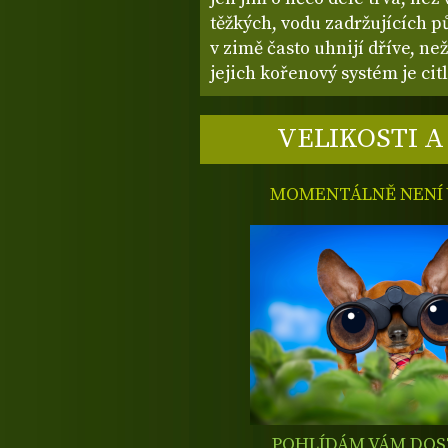
těžkých, vodu zadržujících p
v zimě často uhnijí dříve, ne
jejich kořenový systém je citl
VELIKOSTI A
MOMENTÁLNĚ NENÍ V
POHLÍDÁM VÁM DO