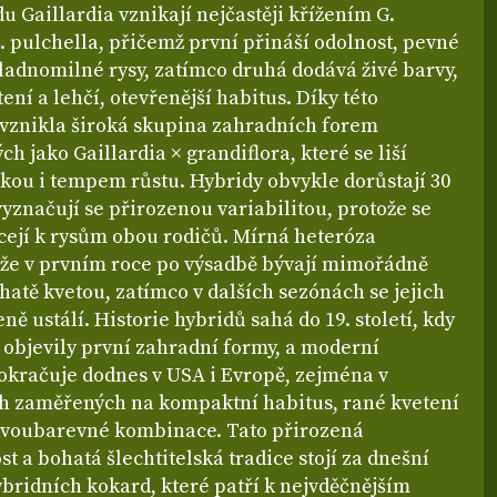
u Gaillardia vznikají nejčastěji křížením G.
G. pulchella, přičemž první přináší odolnost, pevné
ladnomilné rysy, zatímco druhá dodává živé barvy,
ení a lehčí, otevřenější habitus. Díky této
vznikla široká skupina zahradních forem
h jako Gaillardia × grandiflora, které se liší
kou i tempem růstu. Hybridy obvykle dorůstají 30
vyznačují se přirozenou variabilitou, protože se
cejí k rysům obou rodičů. Mírná heteróza
 že v prvním roce po výsadbě bývají mimořádně
ohatě kvetou, zatímco v dalších sezónách se jejich
eně ustálí. Historie hybridů sahá do 19. století, kdy
 objevily první zahradní formy, a moderní
pokračuje dodnes v USA i Evropě, zejména v
 zaměřených na kompaktní habitus, rané kvetení
dvoubarevné kombinace. Tato přirozená
t a bohatá šlechtitelská tradice stojí za dnešní
ybridních kokard, které patří k nejvděčnějším