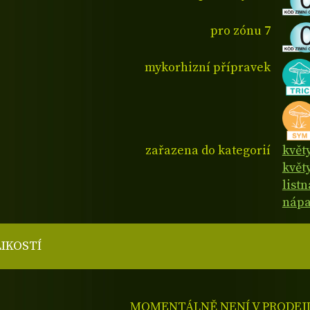
pro zónu 7
mykorhizní přípravek
zařazena do kategorií
květ
květy
list
nápa
LIKOSTÍ
MOMENTÁLNĚ NENÍ V PRODEJ