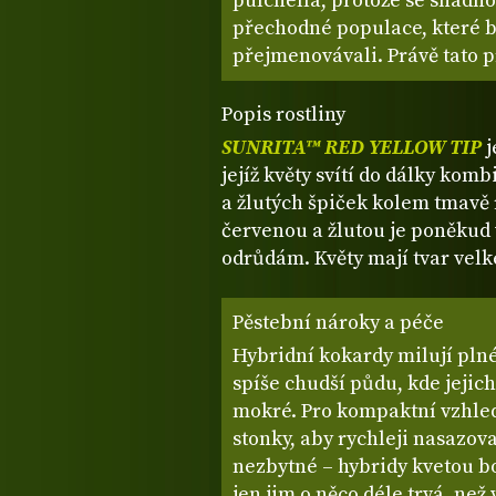
pulchella, protože se snadno 
přechodné populace, které b
přejmenovávali. Právě tato p
Popis rostliny
SUNRITA™ RED YELLOW TIP
j
jejíž květy svítí do dálky kom
a žlutých špiček kolem tmavě
červenou a žlutou je poněkud
odrůdám. Květy mají tvar velk
Pěstební nároky a péče
Hybridní kokardy milují pln
spíše chudší půdu, kde jejic
mokré. Pro kompaktní vzhled
stonky, aby rychleji nasazova
nezbytné – hybridy kvetou bo
jen jim o něco déle trvá, než 