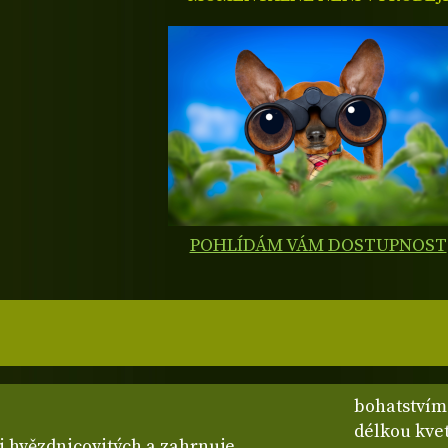
POHLÍDÁM VÁM DOSTUPNOST
bohatstvím 
délkou kve
di hvězdnicovitých a zahrnuje