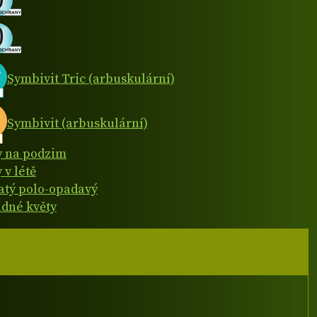
Symbivit Tric (arbuskulární)
Symbivit (arbuskulární)
y na podzim
 v létě
natý polo-opadavý
dné květy
I