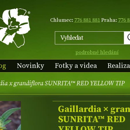
Chlumec:
776 881 881
Praha:
776 8
podrobné hledání
og
Novinky
Fotky a videa
Realiz
rdia x grandiflora SUNRITA™ RED YELLOW TIP
Gaillardia × gran
SUNRITA™ RED
YELLOW TIP