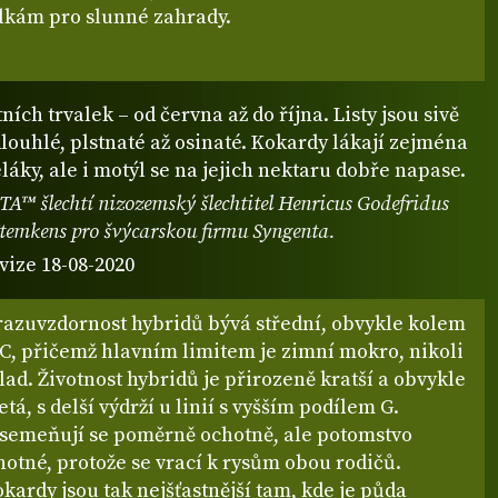
alkám pro slunné zahrady.
tních trvalek – od června až do října. Listy jsou sivě
louhlé, plstnaté až osinaté. Kokardy lákají zejména
láky, ale i motýl se na jejich nektaru dobře napase.
A™ šlechtí nizozemský šlechtitel Henricus Godefridus
temkens pro švýcarskou firmu Syngenta.
vize 18-08-2020
Mrazuvzdornost hybridů bývá střední, obvykle kolem
°C, přičemž hlavním limitem je zimní mokro, nikoli
ad. Životnost hybridů je přirozeně kratší a obvykle
etá, s delší výdrží u linií s vyšším podílem G.
Vysemeňují se poměrně ochotně, ale potomstvo
otné, protože se vrací k rysům obou rodičů.
kardy jsou tak nejšťastnější tam, kde je půda