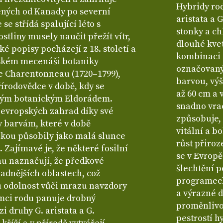
Hybridy rod
řených od Kanady po severní
aristata a 
se střídá spalující léto s
stonky a ch
tliny musely naučit přežít vítr,
dlouhé kvet
ké popisy pocházejí z 18. století a
kombinaci 
ském mecenáši botaniky
označovanýc
e Charentonneau (1720–1799),
barvou, výš
írodovědce v době, kdy se
až 60 cm a 
vým botanickým Eldorádem.
snadno vra
 evropských zahrad díky své
způsobuje,
y barvám, které v době
vitální a b
ikou působily jako malá slunce
růst přiroz
 Zajímavé je, že některé fosilní
se v Evropě
nu naznačují, že předkové
šlechtění 
ladnějších oblastech, což
programech
u odolnost vůči mrazu navzdory
a výrazné 
mci rodu panuje drobný
proměnlivos
 druhy G. aristata a G.
pestrostí h