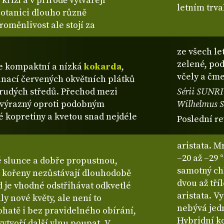
kříží a v přírodě vytvářejí
letním trv
otanici dlouho různě
roměnlivost ale stojí za
ze všech le
zelené, pod
e kompaktní a nízká
kokarda
,
včely a čme
binací červených okvětních plátků
 rudých středů. Přechod mezi
Sérii SUNRIT
 výrazný oproti podobným
Wilhelmus S
é kopretiny a kvetou snad nejdéle
Poslední re
aristata. 
–20 až –29 
é slunce a dobře propustnou,
samotný chl
h kořeny nezůstávají dlouhodobě
dvou až tříl
 je vhodné odstřihávat odkvetlé
aristata. 
ly nové květy, ale není to
nebývá jedn
hatě i bez pravidelného obírání,
Hybridní ko
vytvoří další vlnu poupat. V