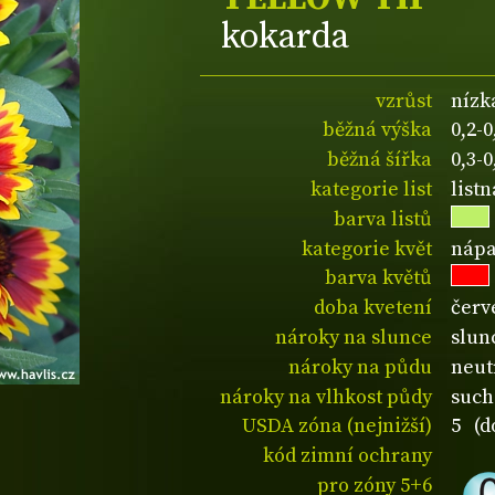
kokarda
vzrůst
nízk
běžná výška
0,2-
běžná šířka
0,3-
kategorie list
list
barva listů
kategorie květ
nápa
barva květů
doba kvetení
červ
nároky na slunce
slun
nároky na půdu
neut
nároky na vlhkost půdy
such
USDA zóna (nejnižší)
5 (d
kód zimní ochrany
pro zóny 5+6