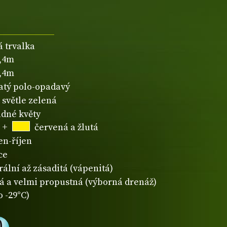
á trvalka
0,4m
0,4m
natý polo-opadavý
světle zelená
dné květy
+
červená a žlutá
en-říjen
ce
rální až zásaditá (vápenitá)
á a velmi propustná (výborná drenáž)
o -29°C)