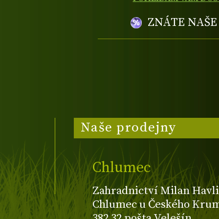
ZNÁTE NAŠ
Naše prodejny
Chlumec
Zahradnictví Milan Havli
Chlumec u Českého Kruml
382 32 pošta Velešín