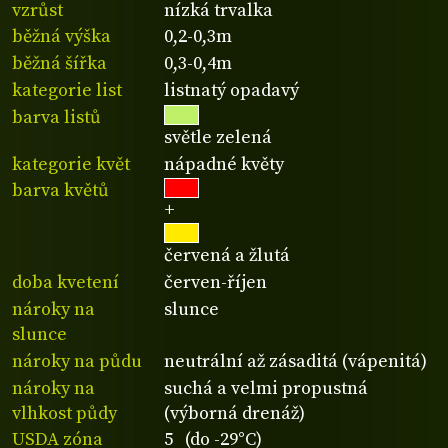
vzrůst
nízká trvalka
běžná výška
0,2-0,3m
běžná šířka
0,3-0,4m
kategorie list
listnatý opadavý
barva listů
světle zelená
kategorie květ
nápadné květy
barva květů
+
červená a žlutá
doba kvetení
červen-říjen
nároky na
slunce
slunce
nároky na půdu
neutrální až zásaditá (vápenitá)
nároky na
suchá a velmi propustná
vlhkost půdy
(výborná drenáž)
USDA zóna
5 (do -29°C)