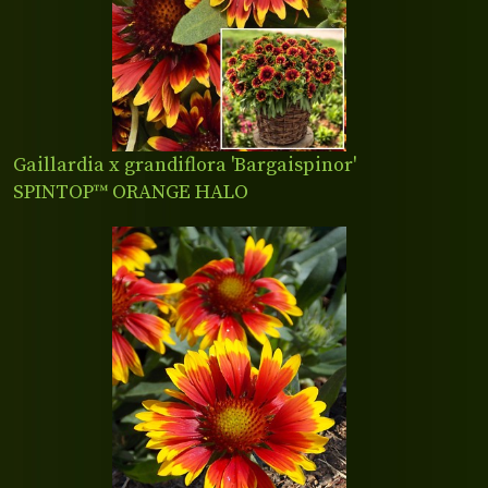
Gaillardia x grandiflora 'Bargaispinor'
SPINTOP™ ORANGE HALO