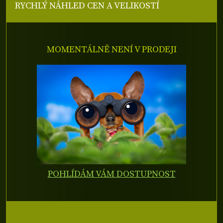
RYCHLÝ NÁHLED CEN A VELIKOSTÍ
MOMENTÁLNĚ NENÍ V PRODEJI
POHLÍDÁM VÁM DOSTUPNOST