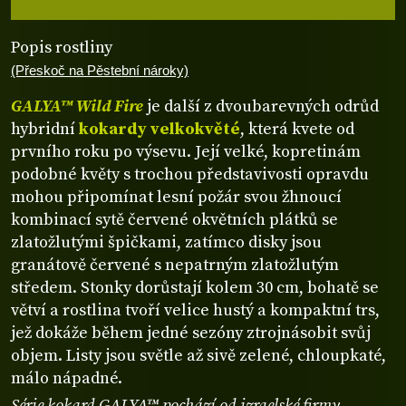
Popis rostliny
(Přeskoč na Pěstební nároky)
GALYA™ Wild Fire
je další z dvoubarevných odrůd
hybridní
kokardy velkokvěté
, která kvete od
prvního roku po výsevu. Její velké, kopretinám
podobné květy s trochou představivosti opravdu
mohou připomínat lesní požár svou žhnoucí
kombinací sytě červené okvětních plátků se
zlatožlutými špičkami, zatímco disky jsou
granátově červené s nepatrným zlatožlutým
středem. Stonky dorůstají kolem 30 cm, bohatě se
větví a rostlina tvoří velice hustý a kompaktní trs,
jež dokáže během jedné sezóny ztrojnásobit svůj
objem. Listy jsou světle až sivě zelené, chloupkaté,
málo nápadné.
Série kokard GALYA™ pochází od izraelské firmy