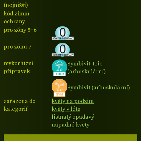
(nejnižší)
kód zimní
ochrany
pro zóny 5+6
pro zónu 7
mykorhizní
Symbivit Tric
přípravek
(arbuskulární)
Symbivit (arbuskulární)
zařazena do
květy na podzim
kategorií
květy v létě
listnatý opadavý
nápadné květy