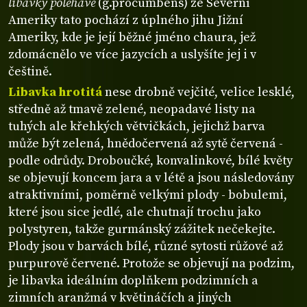
libavky poléhavé
(g.procumbens) ze Severní
Ameriky tato pochází z úplného jihu Jižní
Ameriky, kde je její běžné jméno chaura, jež
zdomácnělo ve více jazycích a uslyšíte jej i v
češtině.
Libavka hrotitá
nese drobně vejčité, velice lesklé,
středně až tmavě zelené, neopadavé listy na
tuhých ale křehkých větvičkách, jejichž barva
může být zelená, hnědočervená až sytě červená -
podle odrůdy. Droboučké, konvalinkové, bílé květy
se objevují koncem jara a v létě a jsou následovány
atraktivními, poměrně velkými plody - bobulemi,
které jsou sice jedlé, ale chutnají trochu jako
polystyren, takže gurmánský zážitek nečekejte.
Plody jsou v barvách bílé, různé sytosti růžové až
purpurově červené. Protože se objevují na podzim,
je libavka ideálním doplňkem podzimních a
zimních aranžmá v květináčích a jiných