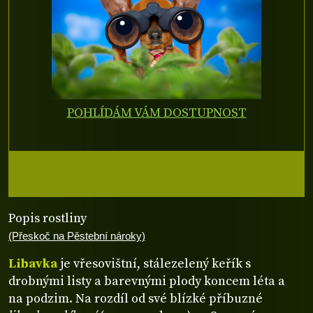
POHLÍDÁM VÁM DOSTUPNOST
Popis rostliny
(Přeskoč na Pěstební nároky)
Libavka
je vřesovištní, stálezelený keřík s
drobnými listy a barevnými plody koncem léta a
na podzim. Na rozdíl od své blízké příbuzné