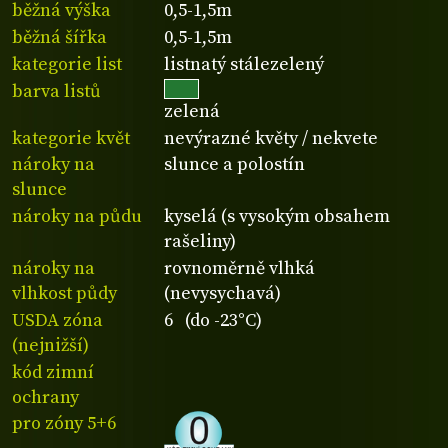
běžná výška
0,5-1,5m
běžná šířka
0,5-1,5m
kategorie list
listnatý stálezelený
barva listů
zelená
kategorie květ
nevýrazné květy / nekvete
nároky na
slunce a polostín
slunce
nároky na půdu
kyselá (s vysokým obsahem
rašeliny)
nároky na
rovnoměrně vlhká
vlhkost půdy
(nevysychavá)
USDA zóna
6 (do -23°C)
(nejnižší)
kód zimní
ochrany
pro zóny 5+6