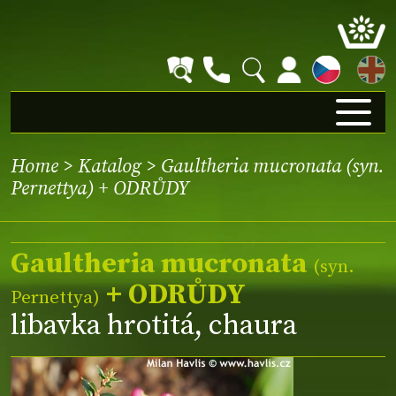
EN
Home
>
Katalog
> Gaultheria mucronata (syn.
Pernettya) + ODRŮDY
Gaultheria mucronata
(syn.
+ ODRŮDY
Pernettya)
libavka hrotitá, chaura