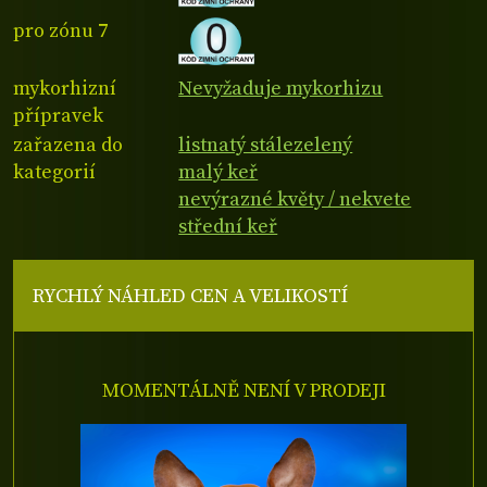
pro zónu 7
mykorhizní
Nevyžaduje mykorhizu
přípravek
zařazena do
listnatý stálezelený
kategorií
malý keř
nevýrazné květy / nekvete
střední keř
RYCHLÝ NÁHLED CEN A VELIKOSTÍ
MOMENTÁLNĚ NENÍ V PRODEJI