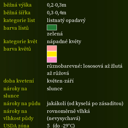
běžná výška
0,2-0,3m
běžná šířka
0,3-0,4m
kategorie list
listnatý opadavý
barva listů
zelená
kategorie květ
nápadné květy
barva květů
různobarevné: lososová až žlutá
až růžová
doba kvetení
květen-září
nároky na
slunce
slunce
nároky na půdu
jakákoli (od kyselá po zásaditou)
nároky na
rovnoměrně vlhká
vlhkost půdy
(nevysychavá)
USDA zóna
5 (do -29°C)