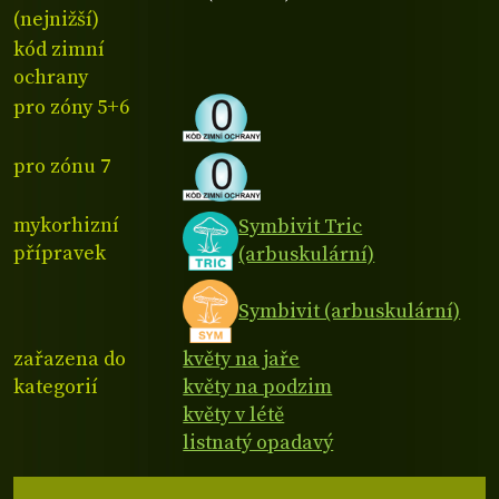
(nejnižší)
kód zimní
ochrany
pro zóny 5+6
pro zónu 7
mykorhizní
Symbivit Tric
přípravek
(arbuskulární)
Symbivit (arbuskulární)
zařazena do
květy na jaře
kategorií
květy na podzim
květy v létě
listnatý opadavý