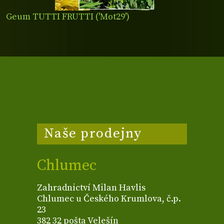
Geum TUTTI FRUTTI ('Mot29')
Naše prodejny
Chlumec
Zahradnictví Milan Havlis
Chlumec u Českého Krumlova, č.p.
23
382 32 pošta Velešín