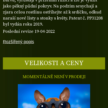
barvu, vyrůstají v přízemní růžici a lze je využít
jako pěkný půdní pokryv. Na podzim sesychají a
zjara celou rostlinu ostříhejte až k srdíčku, odkud
naraší nové listy a stonky s květy. Patent č. PP31208
byl vydán roku 2019.
Poslední revize 19-04-2022
Rozšířený popis
VELIKOSTI A CENY
MOMENTÁLNĚ NENÍ V PRODEJI