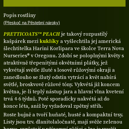
Popis rostliny
(Přeskoč na Pěstební nároky)
PRETTICOATS™ PEACH
je takový rozpustilý
kašpárek mezi
kuklíky
a vyšlechtila jej americká
šlechtitelka Harini Korlipara ve školce Terra Nova
Nurseries® v Oregonu. Zdobí se poloplnými květy s
atraktivně třepenitými okvětními plátky, jež
vykvétají světle žluté s losově růžovými okraji a
zanedlouho se žlutý odstín vytrácí a květ nabírá
světlé, broskvově růžové tóny. Vykvétá již koncem
května, je-li teplý nástup jara a hlavní vlna kvetení
trvá 4-6 týdnů. Poté sporadicky nakvétá až do
konce léta, aniž by vyžadoval zpětný střih.
Roste bujně a tvoří huňaté, husté a kompaktní trsy.
Listy jsou tzv. dlanitolaločnaté, mají svěže zelenou