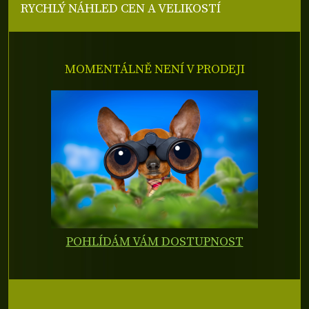
RYCHLÝ NÁHLED CEN A VELIKOSTÍ
MOMENTÁLNĚ NENÍ V PRODEJI
POHLÍDÁM VÁM DOSTUPNOST