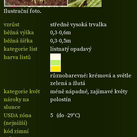
Ilustrační foto.
vzrůst
středně vysoká trvalka
běžná výška
0,3-0,6m
běžná šířka
0,3-0,5m
kategorie list
listnatý opadavý
barva listů
různobarevné: krémová a světle
zelená a žlutá
kategorie květ
méně nápadné, zajímavé květy
nároky na
polostín
slunce
USDA zóna
5 (do -29°C)
(nejnižší)
kód zimní