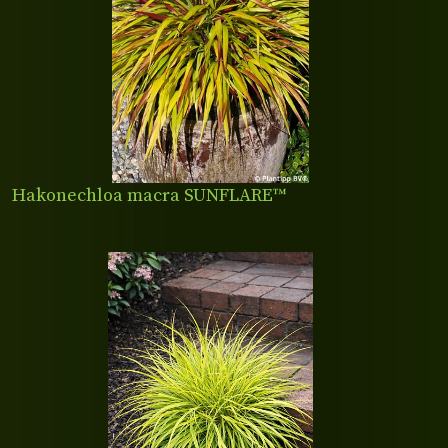
Hakonechloa macra SUNFLARE™