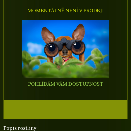
MOMENTÁLNĚ NENÍ V PRODEJI
POHLÍDÁM VÁM DOSTUPNOST
Popis rostliny