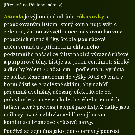
(Přeskoč na Pěstební nároky)
Aureola
je výjimečná odrůda
rákosovky
s
proužkovaným listem, který kombinuje světle
zelenou, žlutou až světlounce máslovou barvu v
proužcích různé šířky. Stébla jsou růžově
načervenalá a s příchodem chladného
podzimního počasí celý list nabírá výrazně růžové
a purpurové tóny. List je asi jeden centimetr široký
a dlouhý kolem 30 až 80 cm – podle stáří. Vyrůstá
ze stébla těsně nad zemí do výšky 30 až 60 cm a v
horní části se graciézně sklání, aby nabídl
příjemně uvolněný, učesaný efekt. Kvete od
poloviny léta na ve vrcholech stébel v jemných
latách, které převisají stejně jako listy. Z dálky jsou
málo výrazné a zblízka uvidíte zajímavou
kombinaci bronzové s růžové barvy.
Používá se zejména jako jednobarevný podrost