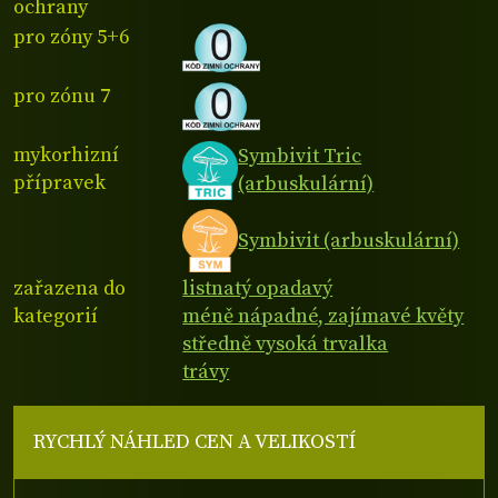
ochrany
pro zóny 5+6
pro zónu 7
mykorhizní
Symbivit Tric
přípravek
(arbuskulární)
Symbivit (arbuskulární)
zařazena do
listnatý opadavý
kategorií
méně nápadné, zajímavé květy
středně vysoká trvalka
trávy
RYCHLÝ NÁHLED CEN A VELIKOSTÍ