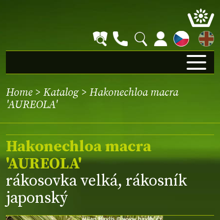
EN
Home
>
Katalog
> Hakonechloa macra
'AUREOLA'
Hakonechloa macra
'AUREOLA'
rákosovka velká, rákosník
japonský