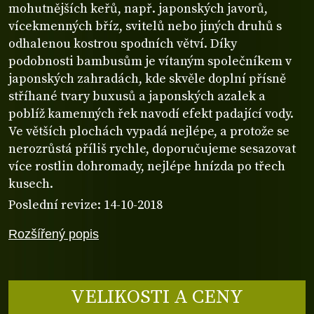
mohutnějších keřů, např. japonských javorů,
vícekmenných bříz, svitelů nebo jiných druhů s
odhalenou kostrou spodních větví. Díky
podobnosti bambusům je vítaným společníkem v
japonských zahradách, kde skvěle doplní přísně
stříhané tvary buxusů a japonských azalek a
poblíž kamenných řek navodí efekt padající vody.
Ve větších plochách vypadá nejlépe, a protože se
nerozrůstá příliš rychle, doporučujeme sesazovat
více rostlin dohromady, nejlépe hnízda po třech
kusech.
Poslední revize: 14-10-2018
Rozšířený popis
VELIKOSTI A CENY