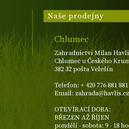
Naše prodejny
Chlumec
Zahradnictví Milan Havli
Chlumec u Českého Kruml
382 32 pošta Velešín
Telefon: + 420 776 881 881
Email: zahrada@havlis.c
OTEVÍRACÍ DOBA:
BŘEZEN AŽ ŘÍJEN
pondělí - sobota: 9 - 18 h