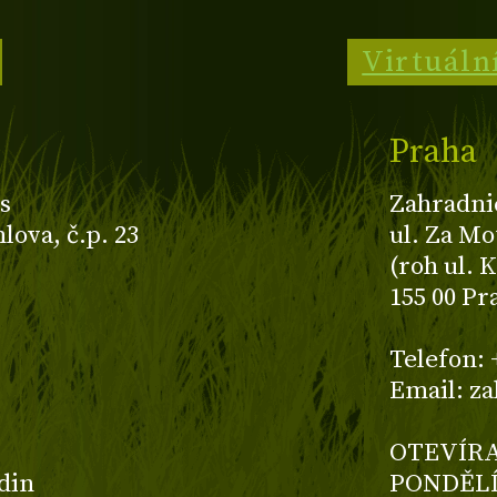
Virtuáln
Praha
s
Zahradni
ova, č.p. 23
ul. Za Mo
(roh ul. 
155 00 Pr
z
Telefon: 
Email: z
OTEVÍRA
odin
PONDĚLÍ