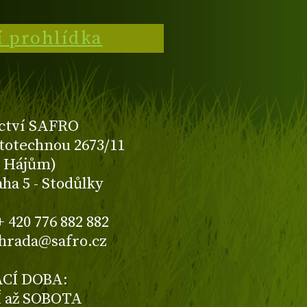
í prohlídka
ctví SAFRO
totechnou 2673/11
K Hájům)
aha 5 - Stodůlky
+ 420 776 882 882
ahrada@safro.cz
CÍ DOBA:
 až SOBOTA