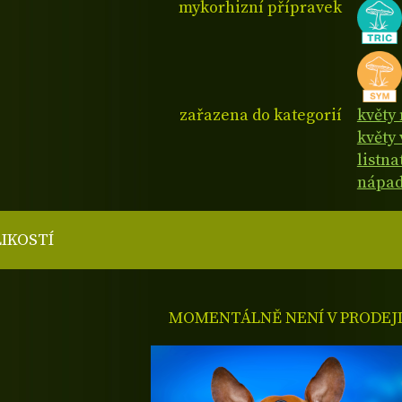
mykorhizní přípravek
zařazena do kategorií
květy 
květy 
listn
nápad
LIKOSTÍ
MOMENTÁLNĚ NENÍ V PRODEJ