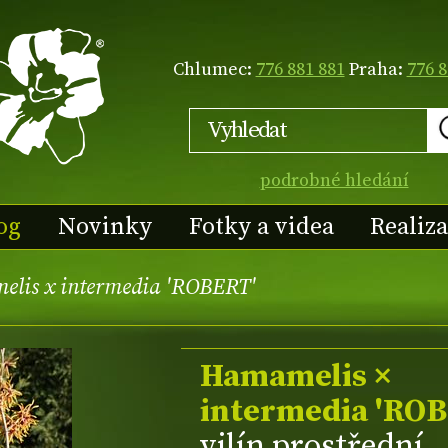
Chlumec:
776 881 881
Praha:
776 8
podrobné hledání
og
Novinky
Fotky a videa
Realiz
lis x intermedia 'ROBERT'
Hamamelis ×
intermedia 'RO
vilín prostřední