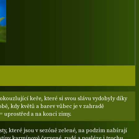
okouzlující keře, které si svou slávu vydobyly díky
obě, kdy květů a barev vůbec je v zahradě
= uprostřed a na konci zimy.
sty, které jsou v sezóně zelené, na podzim nabírají
tíny karmínově červené, rudé a posléze i trochu