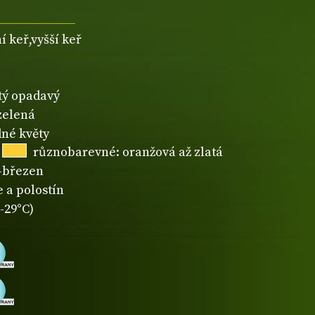
í keř,vyšší keř
atý opadavý
zelená
né květy
různobarevné: oranžová až zlatá
-březen
 a polostín
-29°C)