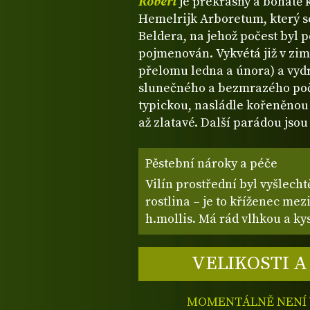
Robert
je překrásný a bohatě 
Hemelrijk Arboretum, který s
Beldera, na jehož počest byl p
pojmenován. Vykvétá již v zimě,
přelomu ledna a února) a vydrž
slunečného a bezmrazého poča
typickou, nasládle kořeněnou 
až zlatavé. Další parádou jsou 
Pěstební nároky a péče
Vilín prostřední byl vyšlech
rostlina – je to kříženec mez
h.mollis. Má rád vlhkou a ky
VELIKOSTI A
MOMENTÁLNĚ NENÍ V