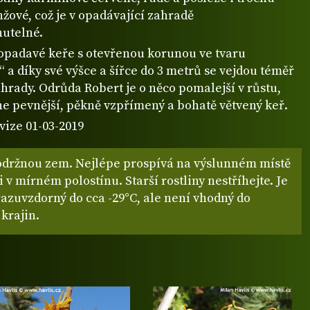
žové, což je v opadávající zahradě
utelné.
 opadavé keře s otevřenou korunou ve tvaru
 a díky své výšce a šířce do 3 metrů se vejdou téměř
hrady. Odrůda Robert je o něco pomalejší v růstu,
e pevnější, pěkně vzpřímený a bohatě větvený keř.
vize 01-03-2019
održnou zem. Nejlépe prospívá na výslunném místě
i v mírném polostínu. Starší rostliny nestříhejte. Je
azuvzdorný do cca -29°C, ale není vhodný do
krajin.