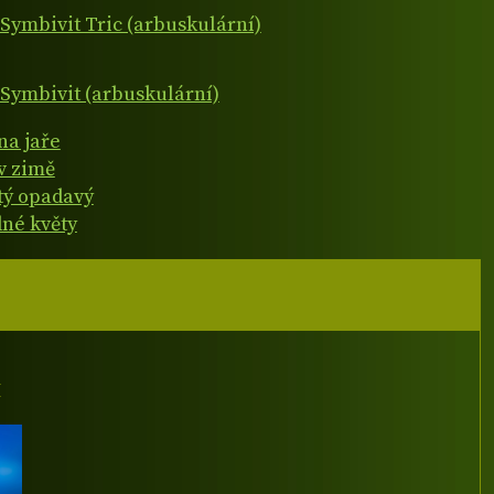
Symbivit Tric (arbuskulární)
Symbivit (arbuskulární)
na jaře
v zimě
atý opadavý
né květy
I