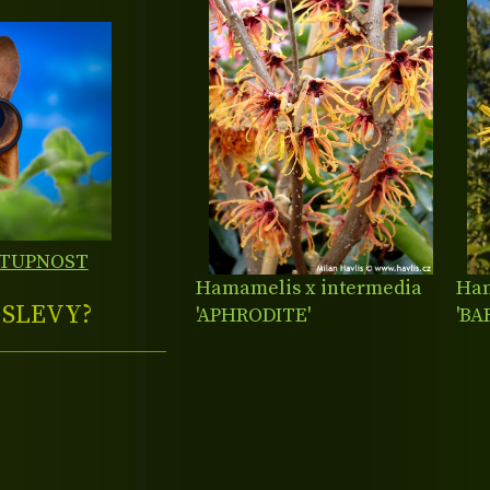
STUPNOST
Hamamelis x intermedia
Ham
E
SLEVY?
'APHRODITE'
'B