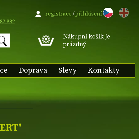
EN
registrace
/
přihlášení
82 882
Nákupní košík je
prázdný
ace
Doprava
Slevy
Kontakty
BERT'