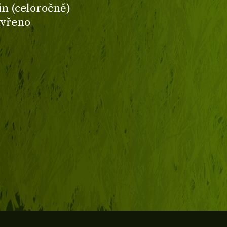
din (celoročně)
avřeno