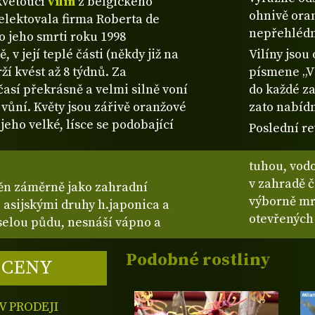
kvetoucí
vilín
z belgického
ohnivě oran
elektovala firma Roberta de
nepřehlédn
o jeho smrti roku 1998
 v její teplé části (někdy již na
Vilíny jsou
í kvést až 8 týdnů. Za
písmene „V“
sí překrásně a velmi silně voní
do každé za
vůní. Květy jsou zářivě oranžové
zato nabídn
jeho velké, lísce se podobající
Poslední re
tuhou, vod
v zahradě č
těn záměrně jako zahradní
výborně mr
i asijskými druhy h.japonica a
otevřených 
selou půdu, nesnáší vápno a
Podobné rostliny
 CENY
 PRODEJI