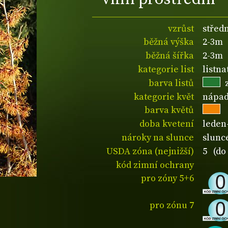
vzrůst
středn
běžná výška
2-3m
běžná šířka
2-3m
kategorie list
listn
barva listů
kategorie květ
nápad
barva květů
doba kvetení
leden
nároky na slunce
slunce
USDA zóna (nejnižší)
5 (do 
kód zimní ochrany
pro zóny 5+6
pro zónu 7