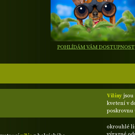
POHLÍDÁM VÁM DOSTUPNOST
Vilíny
jsou 
kvetení v d
poskrovnu 
okrouhlé li
výrazné ods