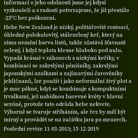
informací o jeho odolnosti jsme jej kdysi
vyzkoušeli a s radostí potvrzujeme, že již přestálo
-25°C bez poškození.
Hebe New Zealand je nízký, polštářovitě rostoucí,
úhledně polokulovitý, stálezelený keř, který na
zimu nemění barvu listů, takže zůstává šťavnatě
zelený, i když teplota klesne hluboko pod nulu.
Vypadá krásně v záhonech s nízkými keříky, v
kombinaci se zakrslými pěnišníky, zakrslými
japonskými azalkami a zajímavými čarověníky
jehličnanů, lze použít i jako neformální živý plot a
je moc pěkné, když se kombinuje s kompaktními
trvalkami, jež nabídnou barevné květy v hlavní
sezóně, protože tato odrůda hebe nekvete.
Výborně se tvaruje stříháním, ale řez by měl být
mírný a provádět se na začátku jara po mrazech.
Poslední revize 11-03-2013; 15-12-2019