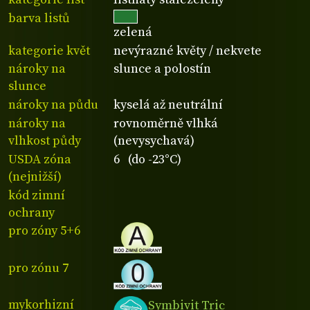
barva listů
zelená
kategorie květ
nevýrazné květy / nekvete
nároky na
slunce a polostín
slunce
nároky na půdu
kyselá až neutrální
nároky na
rovnoměrně vlhká
vlhkost půdy
(nevysychavá)
USDA zóna
6 (do -23°C)
(nejnižší)
kód zimní
ochrany
pro zóny 5+6
pro zónu 7
mykorhizní
Symbivit Tric