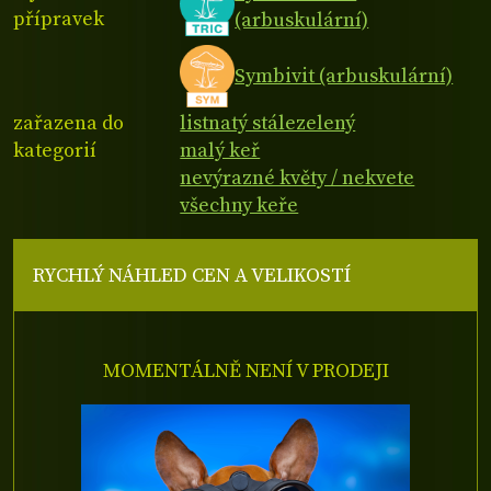
přípravek
(arbuskulární)
Symbivit (arbuskulární)
zařazena do
listnatý stálezelený
kategorií
malý keř
nevýrazné květy / nekvete
všechny keře
RYCHLÝ NÁHLED CEN A VELIKOSTÍ
MOMENTÁLNĚ NENÍ V PRODEJI