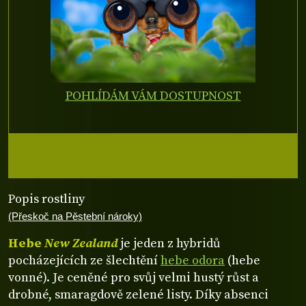
POHLÍDÁM VÁM DOSTUPNOST
Popis rostliny
(Přeskoč na Pěstební nároky)
Hebe
New Zealand
je jeden z hybridů
pocházejících ze šlechtění
hebe odora
(hebe
vonné). Je ceněné pro svůj velmi hustý růst a
drobné, smaragdově zelené listy. Díky absenci