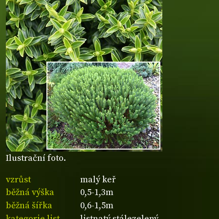
Ilustrační foto.
vzrůst
malý keř
běžná výška
0,5-1,3m
běžná šířka
0,6-1,5m
kategorie list
listnatý stálezelený