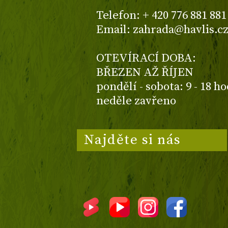
Telefon: + 420 776 881 881
Email: zahrada@havlis.c
OTEVÍRACÍ DOBA:
BŘEZEN AŽ ŘÍJEN
pondělí - sobota: 9 - 18 h
neděle zavřeno
Najděte si nás