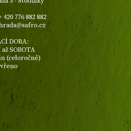
aha 5 - Stodůlky
+ 420 776 882 882
ahrada@safro.cz
CÍ DOBA:
 až SOBOTA
din (celoročně)
avřeno