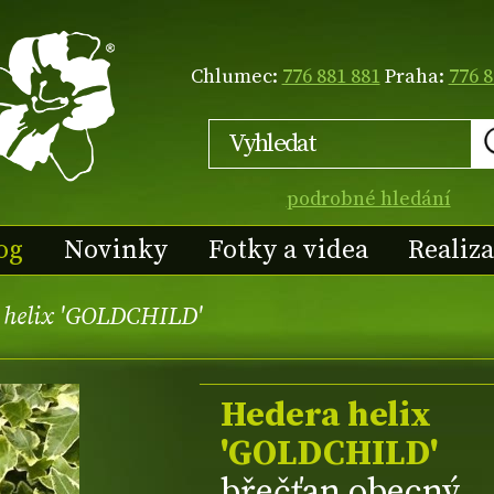
Chlumec:
776 881 881
Praha:
776 8
podrobné hledání
og
Novinky
Fotky a videa
Realiz
 helix 'GOLDCHILD'
Hedera helix
'GOLDCHILD'
břečťan obecný