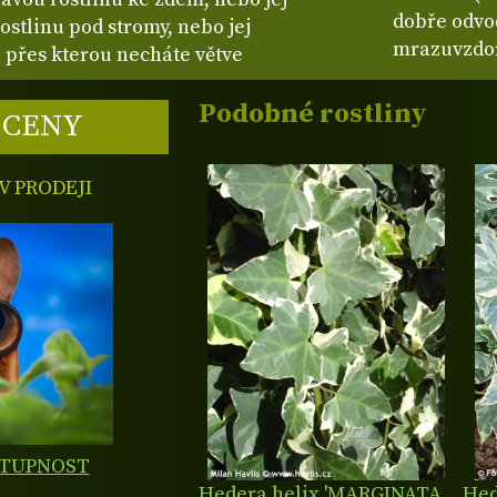
dobře odvod
stlinu pod stromy, nebo jej
mrazuvzdor
 přes kterou necháte větve
Podobné rostliny
 CENY
 PRODEJI
STUPNOST
Hedera helix 'MARGINATA
Hed