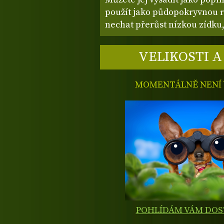
použít jako půdopokryvnou ro
nechat přerůst nízkou zídku,
VELIKOSTI A
MOMENTÁLNĚ NENÍ V
POHLÍDÁM VÁM DO