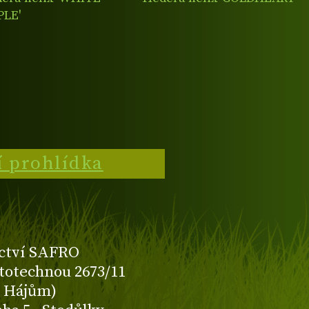
PLE'
í prohlídka
ctví SAFRO
totechnou 2673/11
K Hájům)