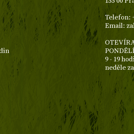
155 00 Pr
z
Telefon: 
Email: z
OTEVÍRA
odin
PONDĚLÍ
9 - 19 ho
neděle z