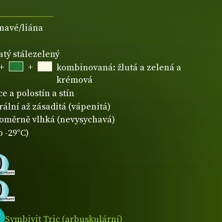
navé/liána
atý stálezelený
+
+
kombinovaná: žlutá a zelená a
krémová
e a polostín a stín
rální až zásaditá (vápenitá)
oměrně vlhká (nevysychavá)
o -29°C)
Symbivit Tric (arbuskulární)