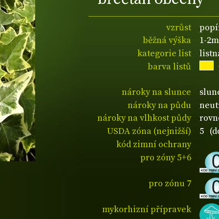
vzrůst
popí
běžná výška
1-2m
kategorie list
listn
barva listů
nároky na slunce
slunc
nároky na půdu
neut
nároky na vlhkost půdy
rovn
USDA zóna (nejnižší)
5 (d
kód zimní ochrany
pro zóny 5+6
pro zónu 7
mykorhizní přípravek