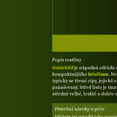
Popis rostliny
Goldchild
je nápadná odrůda s
kompaktnějšího
břečťanu
. N
typicky se třemi cípy, jejichž o
panašovaný. Střed listu je tma
středně velké, lesklé a dobře
Pěstební nároky a péče
Můžete jej vysadit jako popí