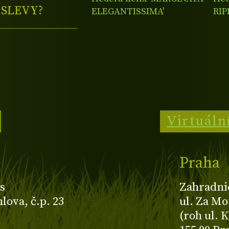
E
SLEVY?
ELEGANTISSIMA'
RIP
Virtuáln
Praha
s
Zahradni
ova, č.p. 23
ul. Za Mo
(roh ul. 