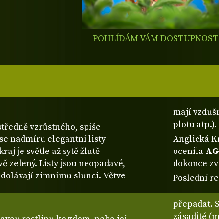
POHLÍDÁM VÁM DOSTUPNOST
mají vzdušn
plotu atp.).
tředně vzrůstného, spíše
ese nadmíru elegantní listy
Anglická K
kraj je světle až sytě žlutě
ocenila
A
vě zelený. Listy jsou neopadavé,
dokonce zv
 odolávají zimnímu slunci. Větve
Poslední re
přepadat. 
zásadité (m
navou rostlinu ke zdem, nebo jej