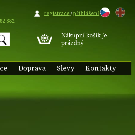
EN
registrace
/
přihlášení
82 882
Nákupní košík je
prázdný
ace
Doprava
Slevy
Kontakty