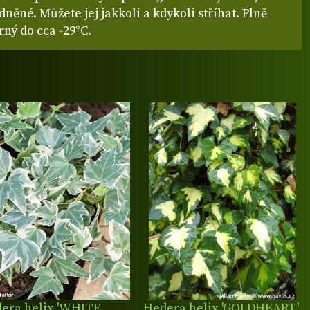
něné. Můžete jej jakkoli a kdykoli stříhat. Plně
ný do cca -29°C.
era helix 'WHITE
Hedera helix 'GOLDHEART'