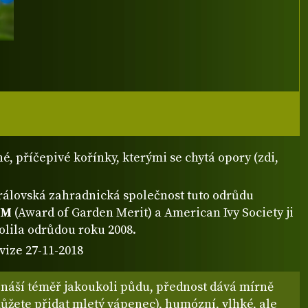
é, příčepivé kořínky, kterými se chytá opory (zdi,
rálovská zahradnická společnost tuto odrůdu
GM
(Award of Garden Merit) a American Ivy Society ji
olila odrůdou roku 2008.
vize 27-11-2018
Snáší téměř jakoukoli půdu, přednost dává mírně
ůžete přidat mletý vápenec), humózní, vlhké, ale