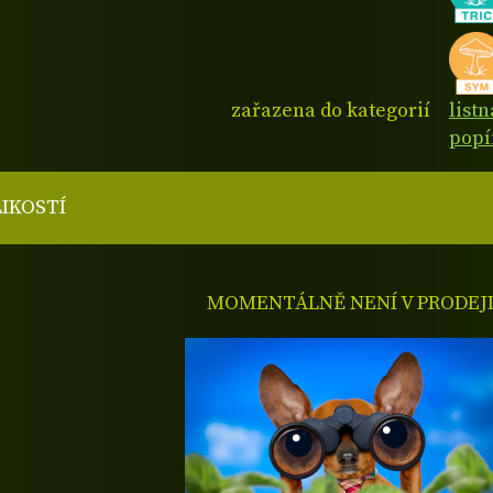
zařazena do kategorií
listn
popí
LIKOSTÍ
MOMENTÁLNĚ NENÍ V PRODEJ