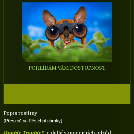
POHLÍDÁM VÁM DOSTUPNOST
Popis rostliny
(Přeskoč na Pěstební nároky)
Double Trouble®
je další z moderních odrůd