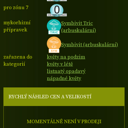
pro zónu 7
mykorhizní
Symbivit Tric
přípravek
(arbuskulární)
Symbivit (arbuskulární)
zařazena do
květy na podzim
kategorií
květy v létě
listnatý opadavý
nápadné květy
RYCHLÝ NÁHLED CEN A VELIKOSTÍ
MOMENTÁLNĚ NENÍ V PRODEJI