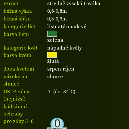
vzrůst
středně vysoká trvalka
běžná výška
0,6-0,8m
běžná šířka
0,3-0,5m
kategorie list
listnatý opadavý
barva listů
zelená
kategorie květ
nápadné květy
barva květů
žlutá
doba kvetení
srpen-říjen
nároky na
slunce
slunce
USDA zóna
4 (do -34°C)
(nejnižší)
kód zimní
ochrany
pro zóny 5+6