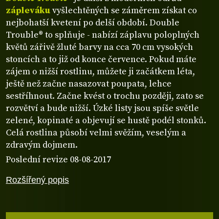
zápleváku
vyšlechtěných se záměrem získat co
nejbohatší kvetení po delší období. Double
Trouble® to splňuje - nabízí záplavu poloplných
květů zářivě žluté barvy na cca 70 cm vysokých
stoncích a to již od konce července. Pokud máte
zájem o nižší rostlinu, můžete ji začátkem léta,
ještě než začne nasazovat poupata, lehce
sestříhnout. Začne kvést o trochu později, zato se
rozvětví a bude nižší. Úzké listy jsou spíše světle
zelené, kopinaté a objevují se hustě podél stonků.
Celá rostlina působí velmi svěžím, veselým a
zdravým dojmem.
Poslední revize 08-08-2017
Rozšířený popis