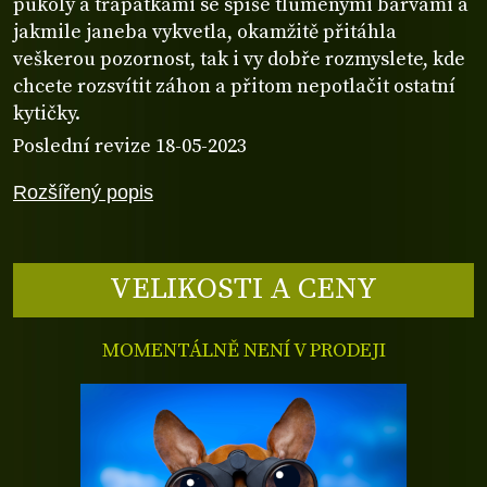
pukoly a třapatkami se spíše tlumenými barvami a
jakmile janeba vykvetla, okamžitě přitáhla
veškerou pozornost, tak i vy dobře rozmyslete, kde
chcete rozsvítit záhon a přitom nepotlačit ostatní
kytičky.
Poslední revize 18-05-2023
Rozšířený popis
VELIKOSTI A CENY
MOMENTÁLNĚ NENÍ V PRODEJI