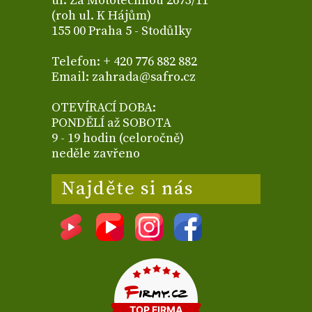
ul. Za Mototechnou 2673/11
(roh ul. K Hájům)
155 00 Praha 5 - Stodůlky
Telefon: + 420 776 882 882
Email: zahrada@safro.cz
OTEVÍRACÍ DOBA:
PONDĚLÍ až SOBOTA
9 - 19 hodin (celoročně)
neděle zavřeno
Najděte si nás