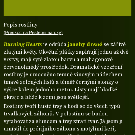
Popis rostliny
(Přeskoč na Pěstební nároky)
Burning Hearts
je odrůda
janeby drsné
se zářivě
zlatými květy. Okvětní plátky zaplňují jednu až dvě
vrstvy, mají sytě zlatou barvu a mahagonově
červenohnědý prostředek. Dramatické vzezření
rostliny je umocněno temně vínovým nádechem
tmavě zelených listů a téměř černými stonky o
výšce kolem jednoho metru. Listy mají hladké
okraje a blíže k zemi jsou světlejší.
Rostliny tvoří husté trsy a hodí se do všech typů
trvalkových záhonů. V polostínu se budou
vytahovat za sluncem a trsy ztratí tvar. Já jsem ji
umístil do prérijního záhonu s motýlími keři,