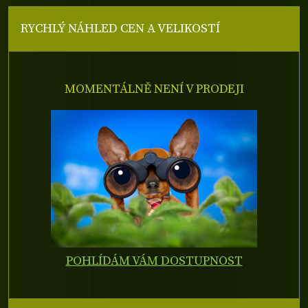
RYCHLÝ NÁHLED CEN A VELIKOSTÍ
MOMENTÁLNĚ NENÍ V PRODEJI
POHLÍDÁM VÁM DOSTUPNOST