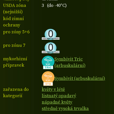
USDA zóna
3 (do -40°C)
(nejnižší)
kód zimní
ochrany
pro zóny 5+6
pro zónu 7
mykorhizní
Symbivit Tric
přípravek
(arbuskulární)
Symbivit (arbuskulární)
zařazena do
květy v létě
kategorií
listnatý opadavý
nápadné květy
středně vysoká trvalka