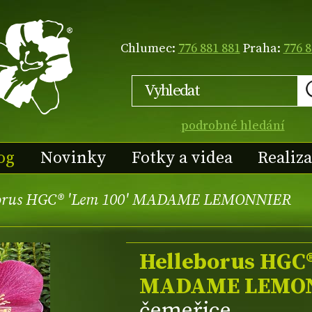
Chlumec:
776 881 881
Praha:
776 8
podrobné hledání
og
Novinky
Fotky a videa
Realiz
borus HGC® 'Lem 100' MADAME LEMONNIER
Helleborus HGC
MADAME LEMO
čemeřice