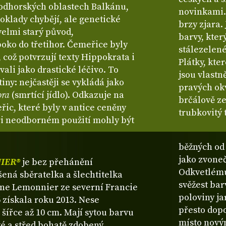
podhorských oblastech Balkánu,
novinkami. 
doklady chybějí, ale genetické
brzy zjara.
velmi starý původ,
barvy, kter
oko do třetihor. Čemeřice byly
stálezelené
což potvrzují texty Hippokrata i
Plátky, kte
ívali jako drastické léčivo. To
jsou vlastn
iny: nejčastěji se vykládá jako
pravých okv
ora
(smrtící jídlo). Odkazuje na
brčálově ze
ic, které byly v antice ceněny
trubkovitý 
 při neodborném použití mohly být
běžných od 
jako zvone
IER®
je bez přehánění
Odkvetlému 
dšená sběratelka a šlechtitelka
svěžest bar
ine Lemonnier ze severní Francie
poloviny ja
6 získala roku 2013. Nese
přesto dopo
 šířce až 10 cm. Mají sytou barvu
místo nový
é a střed bohatě zdobený