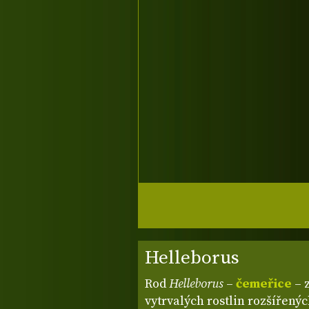
Helleborus
Rod
Helleborus
–
čemeřice
– 
vytrvalých rostlin rozšířený