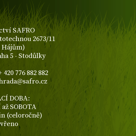
ctví SAFRO
totechnou 2673/11
K Hájům)
aha 5 - Stodůlky
+ 420 776 882 882
ahrada@safro.cz
CÍ DOBA:
 až SOBOTA
din (celoročně)
avřeno