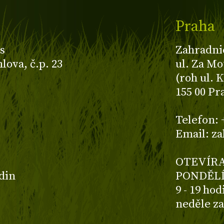
Praha
s
Zahradni
ova, č.p. 23
ul. Za Mo
(roh ul. 
155 00 Pr
z
Telefon: 
Email: z
OTEVÍRA
odin
PONDĚLÍ
9 - 19 ho
neděle z