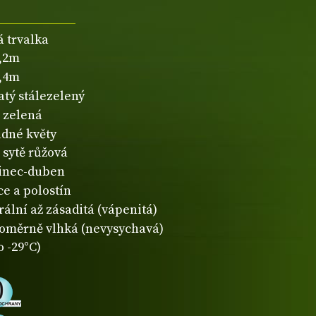
á trvalka
0,2m
0,4m
atý stálezelený
zelená
dné květy
sytě růžová
inec-duben
ce a polostín
rální až zásaditá (vápenitá)
oměrně vlhká (nevysychavá)
o -29°C)