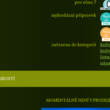
pro zónu 7
mykorhizní přípravek
zařazena do kategorií
květ
květ
listn
nápa
LIKOSTÍ
MOMENTÁLNĚ NENÍ V PRODEJ