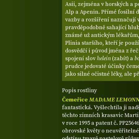
Asii, zejména v horských a 
Alp a Apenin. Přímé fosilní 
vazby a rozšíření naznačují 
pravděpodobně sahající hlub
známé už antickým lékařům, 
Plinia staršího, kteří je použ
dosvědčí i původ jména z řečt
spojení slov
helein
(zabít) a
b
prudce jedovaté účinky čemeř
jako silné očistné léky, ale
Popis rostliny
Čemeřice
MADAME LEMONN
fantastická. Vyšlechtila ji na
těchto zimních krasavic Mart
v roce 1995 a patent č. PP2564
obrovské květy o neuvěřitelné
odstínu tmavě pastelově růžov