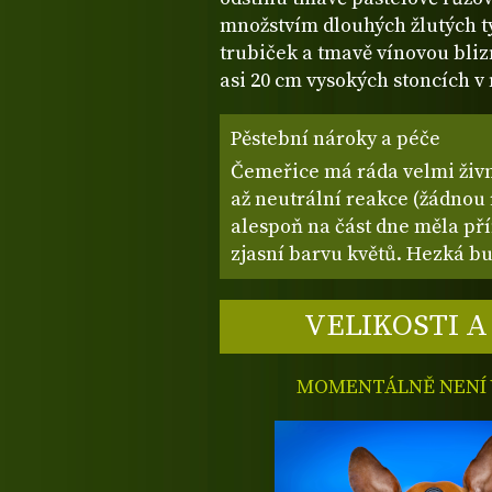
množstvím dlouhých žlutých t
trubiček a tmavě vínovou bliz
asi 20 cm vysokých stoncích v
Pěstební nároky a péče
Čemeřice má ráda velmi živn
až neutrální reakce (žádnou 
alespoň na část dne měla př
zjasní barvu květů. Hezká 
VELIKOSTI A
MOMENTÁLNĚ NENÍ V