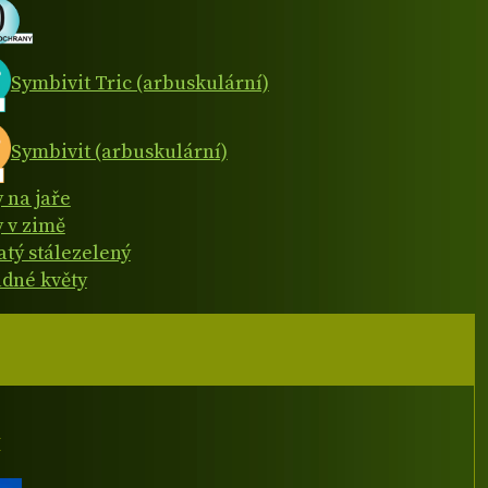
Symbivit Tric (arbuskulární)
Symbivit (arbuskulární)
y na jaře
y v zimě
atý stálezelený
dné květy
I