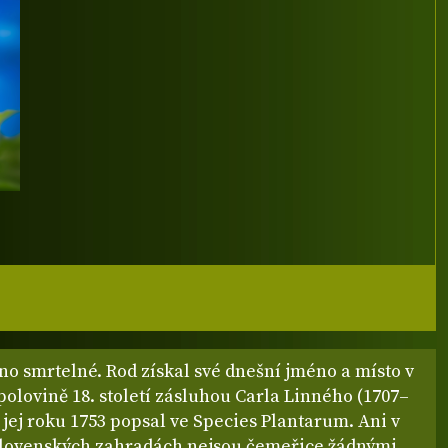
no smrtelné. Rod získal své dnešní jméno a místo v
polovině 18. století zásluhou Carla Linného (1707–
ý jej roku 1753 popsal ve Species Plantarum. Ani v
slovenských zahradách nejsou čemeřice žádnými