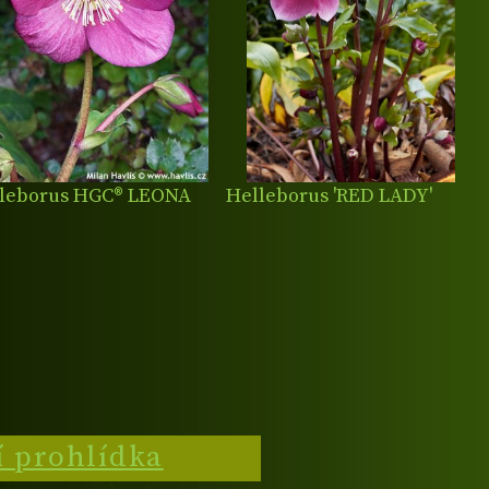
leborus HGC® LEONA
Helleborus 'RED LADY'
í prohlídka