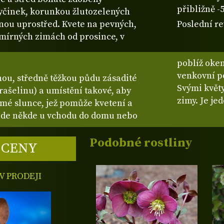
přibližně -
yčinek, korunkou žlutozelených
nou uprostřed. Kvete na pevných,
Poslední re
 mírných zimách od prosince, v
poblíž oken
venkovní po
ou, středně těžkou půdu zásadité
Svými květ
rašelinu) a umístění takové, aby
zimy. Je je
ímé slunce, jež pomůže kvetení a
bude někde u vchodu do domu nebo
Podobné rostliny
 CENY
 PRODEJI