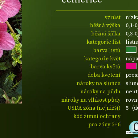
vzrůst
nízk
běžná výška
0,1-
běžná šířka
0,3-
kategorie list
listn
barva listů
kategorie květ
nápa
barva květů
doba kvetení
pros
nároky na slunce
slun
nároky na půdu
neut
nároky na vlhkost půdy
rovn
USDA zóna (nejnižší)
5 (d
kód zimní ochrany
pro zóny 5+6