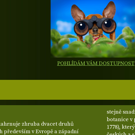
POHLÍDÁM VÁM DOSTUPNOST
stejně snad
botanice v 
zahrnuje zhruba dvacet druhů
1778), kter
ch především v Evropě a západní
českých a 