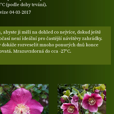
5°C (podle doby trvání).
vize 04-03-2017
, abyste ji měli na dohled co nejvíce, dokud ještě
časí není ideální pro častější návštěvy zahrádky.
y dokáže rozveselit mnoho ponurých dnů konce
dovatá. Mrazuvzdorná do cca -27°C.