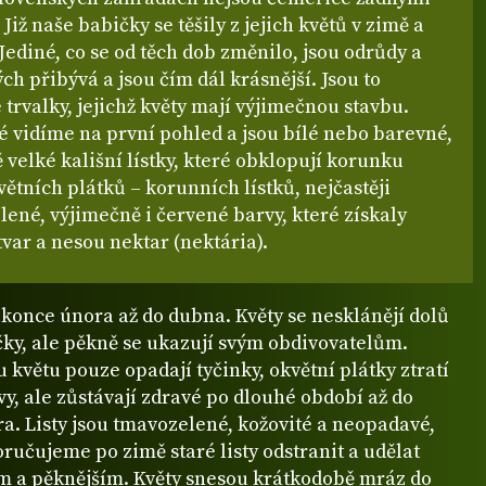
Již naše babičky se těšily z jejich květů v zimě a
 Jediné, co se od těch dob změnilo, jsou odrůdy a
ých přibývá a jsou čím dál krásnější. Jsou to
 trvalky, jejichž květy mají výjimečnou stavbu.
ré vidíme na první pohled a jsou bílé nebo barevné,
ě velké kališní lístky, které obklopují korunku
ětních plátků – korunních lístků, nejčastěji
lené, výjimečně i červené barvy, které získaly
tvar a nesou nektar (nektária).
konce února až do dubna. Květy se nesklánějí dolů
čky, ale pěkně se ukazují svým obdivovatelům.
květu pouze opadají tyčinky, okvětní plátky ztratí
vy, ale zůstávají zdravé po dlouhé období až do
ra. Listy jsou tmavozelené, kožovité a neopadavé,
ručujeme po zimě staré listy odstranit a udělat
m a pěknějším. Květy snesou krátkodobě mráz do