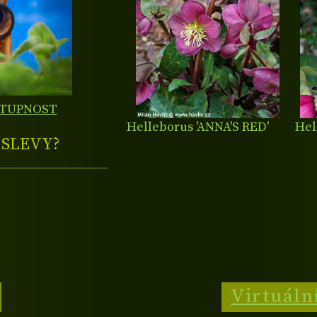
STUPNOST
Helleborus 'ANNA'S RED'
Hel
E
SLEVY?
Virtuáln